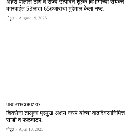
अहेरी पोलीस ठाणे व राज्य उत्पादन शुल्क विभागाच्या संयुक्त
कारवाईत 53लाख 65हजाराचा मुद्देमाल केला नष्ट.
गोटूल
-
August 19, 2025
UNCATEGORIZED
शिवसेना तालुका प्रमुख अक्षय करपे यांच्या वाढदिवसानिमित्त
साडी व फळवाटप.
गोटूल
-
April 10, 2025