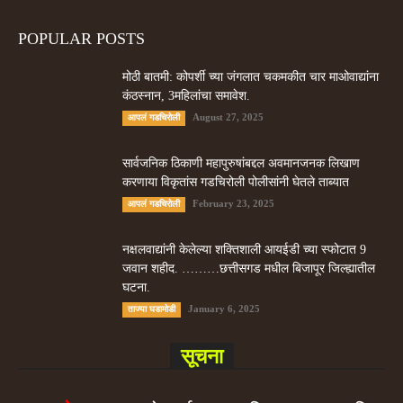
POPULAR POSTS
मोठी बातमी: कोपर्शी च्या जंगलात चकमकीत चार माओवाद्यांना
कंठस्नान, 3महिलांचा समावेश.
August 27, 2025
आपलं गडचिरोली
सार्वजनिक ठिकाणी महापुरुषांबद्दल अवमानजनक लिखाण
करणा­या विकृतांस गडचिरोली पोलीसांनी घेतले ताब्यात
February 23, 2025
आपलं गडचिरोली
नक्षलवाद्यांनी केलेल्या शक्तिशाली आयईडी च्या स्फोटात 9
जवान शहीद. ………छत्तीसगड मधील बिजापूर जिल्ह्यातील
घटना.
January 6, 2025
ताज्या घडामोडी
सूचना