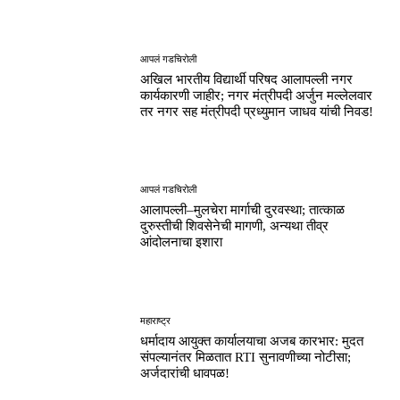
आपलं गडचिरोली
अखिल भारतीय विद्यार्थी परिषद आलापल्ली नगर
कार्यकारणी जाहीर; नगर मंत्रीपदी अर्जुन मल्लेलवार
तर नगर सह मंत्रीपदी प्रध्युमान जाधव यांची निवड!
आपलं गडचिरोली
आलापल्ली–मुलचेरा मार्गाची दुरवस्था; तात्काळ
दुरुस्तीची शिवसेनेची मागणी, अन्यथा तीव्र
आंदोलनाचा इशारा
महाराष्ट्र
धर्मादाय आयुक्त कार्यालयाचा अजब कारभार: मुदत
संपल्यानंतर मिळतात RTI सुनावणीच्या नोटीसा;
अर्जदारांची धावपळ!