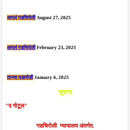
मोठी बातमी: कोपर्शी च्या जंगलात चकमकीत चार माओवाद्यांना कंठस्नान, 3महिलांचा
समावेश.
आपलं गडचिरोली
August 27, 2025
सार्वजनिक ठिकाणी महापुरुषांबद्दल अवमानजनक लिखाण करणा­या विकृतांस गडचिरोली
पोलीसांनी घेतले ताब्यात
आपलं गडचिरोली
February 23, 2025
नक्षलवाद्यांनी केलेल्या शक्तिशाली आयईडी च्या स्फोटात 9 जवान शहीद. ………
छत्तीसगड मधील बिजापूर जिल्ह्यातील घटना.
ताज्या घडामोडी
January 6, 2025
सूचना
"द गोटूल"
न्यूज नेटवर्कद्वारा प्रसिद्ध बातम्या आणि लेखामधून
व्यक्त झालेल्या मतांशी
संपादक मालक आणि प्रकाशक सहमत
असतीलच असे नाही
. अनावधानाने काही वाद निर्माण झाल्यास
गडचिरोली न्यायालय अंतर्गत.