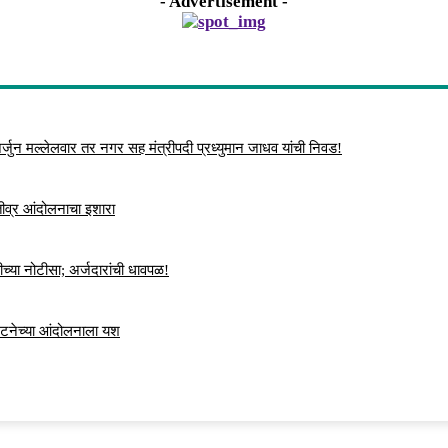
- Advertisement -
्जुन मल्लेलवार तर नगर सह मंत्रीपदी प्रध्युमान जाधव यांची निवड!
 तीव्र आंदोलनाचा इशारा
च्या नोटीसा; अर्जदारांची धावपळ!
ंघटनेच्या आंदोलनाला यश