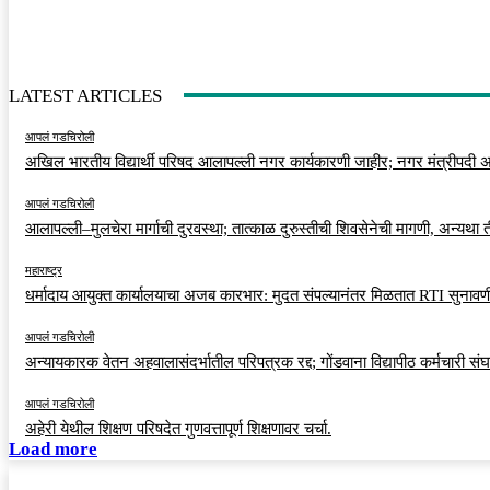
LATEST ARTICLES
आपलं गडचिरोली
अखिल भारतीय विद्यार्थी परिषद आलापल्ली नगर कार्यकारणी जाहीर; नगर मंत्रीपदी अर
आपलं गडचिरोली
आलापल्ली–मुलचेरा मार्गाची दुरवस्था; तात्काळ दुरुस्तीची शिवसेनेची मागणी, अन्यथा
महाराष्ट्र
धर्मादाय आयुक्त कार्यालयाचा अजब कारभार: मुदत संपल्यानंतर मिळतात RTI सुनावणी
आपलं गडचिरोली
अन्यायकारक वेतन अहवालासंदर्भातील परिपत्रक रद्द; गोंडवाना विद्यापीठ कर्मचारी स
आपलं गडचिरोली
अहेरी येथील शिक्षण परिषदेत गुणवत्तापूर्ण शिक्षणावर चर्चा.
Load more