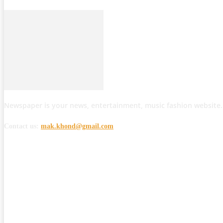
Newspaper is your news, entertainment, music fashion website.
Contact us:
mak.khond@gmail.com
POPULAR POSTS
मोठी बातमी: कोपर्शी च्या जंगलात चकमकीत चार माओवाद्यांना कंठस्नान, 3महिलांचा समावे