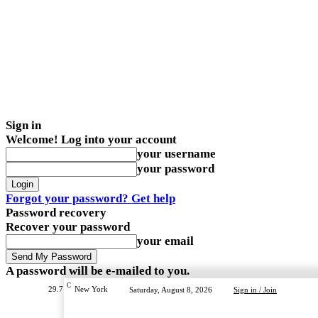
Sign in
Welcome! Log into your account
your username
your password
Forgot your password? Get help
Password recovery
Recover your password
your email
A password will be e-mailed to you.
C
29.7
New York
Saturday, August 8, 2026
Sign in / Join