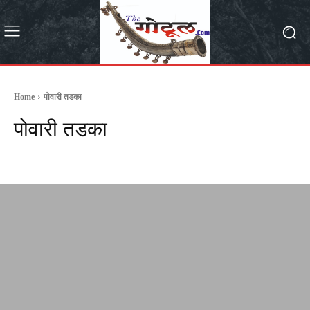
Home
पोवारी तडका
पोवारी तडका
casinowazamba
MPSC कट्टा
अकोला
अमरावती
आंतरराष्ट्रीय