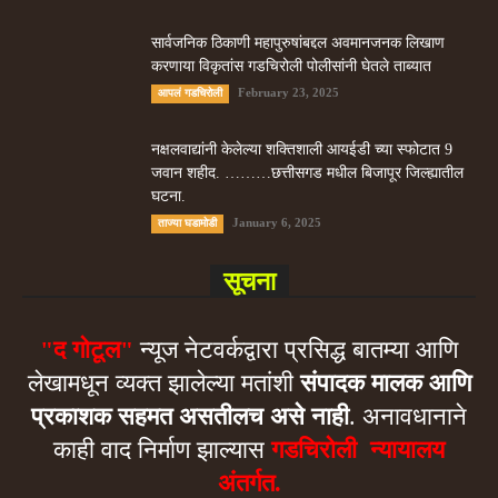
सार्वजनिक ठिकाणी महापुरुषांबद्दल अवमानजनक लिखाण
करणा­या विकृतांस गडचिरोली पोलीसांनी घेतले ताब्यात
February 23, 2025
आपलं गडचिरोली
नक्षलवाद्यांनी केलेल्या शक्तिशाली आयईडी च्या स्फोटात 9
जवान शहीद. ………छत्तीसगड मधील बिजापूर जिल्ह्यातील
घटना.
January 6, 2025
ताज्या घडामोडी
सूचना
"द गोटूल"
न्यूज नेटवर्कद्वारा प्रसिद्ध बातम्या आणि
लेखामधून व्यक्त झालेल्या मतांशी
संपादक मालक आणि
प्रकाशक सहमत असतीलच असे नाही
. अनावधानाने
काही वाद निर्माण झाल्यास
गडचिरोली न्यायालय
अंतर्गत.