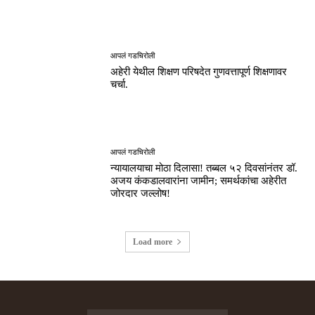
आपलं गडचिरोली
अहेरी येथील शिक्षण परिषदेत गुणवत्तापूर्ण शिक्षणावर
चर्चा.
आपलं गडचिरोली
न्यायालयाचा मोठा दिलासा! तब्बल ५२ दिवसांनंतर डॉ.
अजय कंकडालवारांना जामीन; समर्थकांचा अहेरीत
जोरदार जल्लोष!
Load more