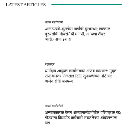
LATEST ARTICLES
आपलं गडचिरोली
आलापल्ली–मुलचेरा मार्गाची दुरवस्था; तात्काळ
दुरुस्तीची शिवसेनेची मागणी, अन्यथा तीव्र
आंदोलनाचा इशारा
महाराष्ट्र
धर्मादाय आयुक्त कार्यालयाचा अजब कारभार: मुदत
संपल्यानंतर मिळतात RTI सुनावणीच्या नोटीसा;
अर्जदारांची धावपळ!
आपलं गडचिरोली
अन्यायकारक वेतन अहवालासंदर्भातील परिपत्रक रद्द;
गोंडवाना विद्यापीठ कर्मचारी संघटनेच्या आंदोलनाला
यश