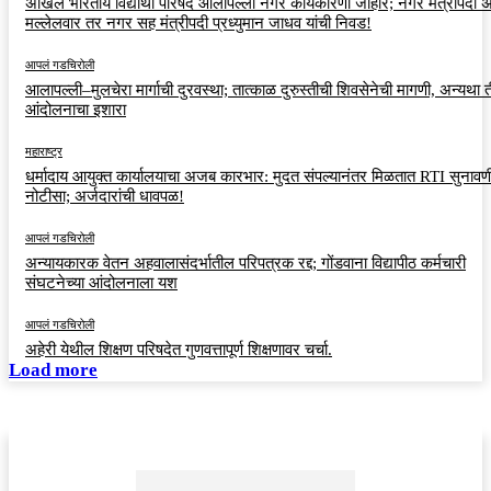
अखिल भारतीय विद्यार्थी परिषद आलापल्ली नगर कार्यकारणी जाहीर; नगर मंत्रीपदी अर
मल्लेलवार तर नगर सह मंत्रीपदी प्रध्युमान जाधव यांची निवड!
आपलं गडचिरोली
आलापल्ली–मुलचेरा मार्गाची दुरवस्था; तात्काळ दुरुस्तीची शिवसेनेची मागणी, अन्यथा त
आंदोलनाचा इशारा
महाराष्ट्र
धर्मादाय आयुक्त कार्यालयाचा अजब कारभार: मुदत संपल्यानंतर मिळतात RTI सुनावणी
नोटीसा; अर्जदारांची धावपळ!
आपलं गडचिरोली
अन्यायकारक वेतन अहवालासंदर्भातील परिपत्रक रद्द; गोंडवाना विद्यापीठ कर्मचारी
संघटनेच्या आंदोलनाला यश
आपलं गडचिरोली
अहेरी येथील शिक्षण परिषदेत गुणवत्तापूर्ण शिक्षणावर चर्चा.
Load more