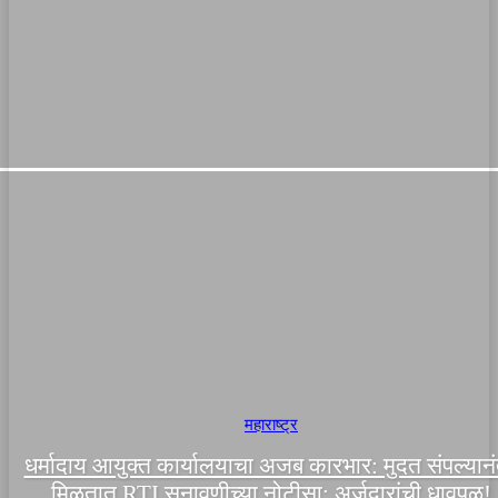
महाराष्ट्र
धर्मादाय आयुक्त कार्यालयाचा अजब कारभार: मुदत संपल्यान
मिळतात RTI सुनावणीच्या नोटीसा; अर्जदारांची धावपळ!