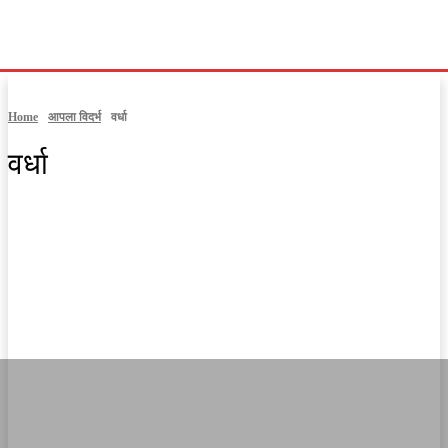
Home
आपला विदर्भ
वर्धा
वर्धा
अकोला
अमरावती
आपलं गडचिरोली
गोंदिया
चंद्रपूर
नागपूर