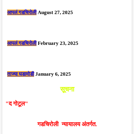
समावेश.
आपलं गडचिरोली
August 27, 2025
सार्वजनिक ठिकाणी महापुरुषांबद्दल अवमानजनक लिखाण करणा­या विकृतांस गडचिरोली
पोलीसांनी घेतले ताब्यात
आपलं गडचिरोली
February 23, 2025
नक्षलवाद्यांनी केलेल्या शक्तिशाली आयईडी च्या स्फोटात 9 जवान शहीद. ………
छत्तीसगड मधील बिजापूर जिल्ह्यातील घटना.
ताज्या घडामोडी
January 6, 2025
सूचना
"द गोटूल"
न्यूज नेटवर्कद्वारा प्रसिद्ध बातम्या आणि लेखामधून
व्यक्त झालेल्या मतांशी
संपादक मालक आणि प्रकाशक सहमत
असतीलच असे नाही
. अनावधानाने काही वाद निर्माण झाल्यास
गडचिरोली न्यायालय अंतर्गत.