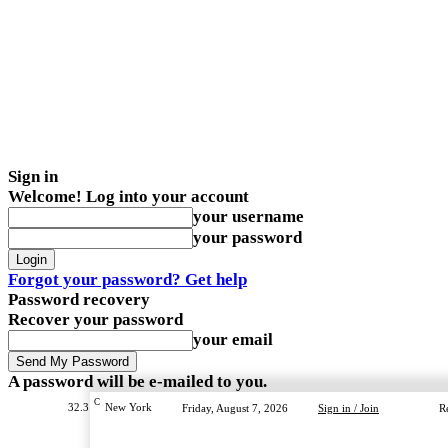
Sign in
Welcome! Log into your account
your username
your password
Forgot your password? Get help
Password recovery
Recover your password
your email
A password will be e-mailed to you.
C
32.3
New York
Friday, August 7, 2026
Sign in / Join
R