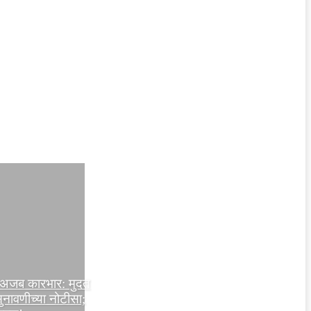
ा अजब कारभार: मुदत
नावणीच्या नोटीसा;