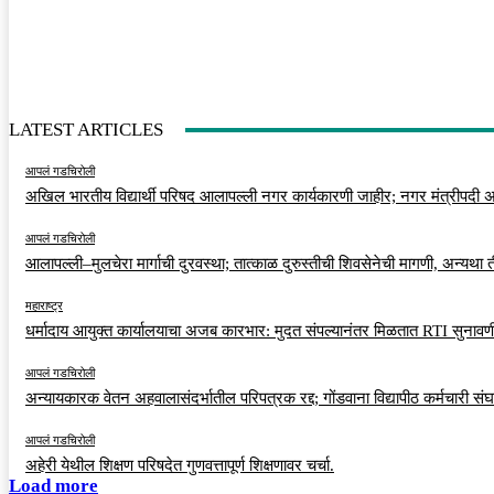
LATEST ARTICLES
आपलं गडचिरोली
अखिल भारतीय विद्यार्थी परिषद आलापल्ली नगर कार्यकारणी जाहीर; नगर मंत्रीपदी अर
आपलं गडचिरोली
आलापल्ली–मुलचेरा मार्गाची दुरवस्था; तात्काळ दुरुस्तीची शिवसेनेची मागणी, अन्यथा
महाराष्ट्र
धर्मादाय आयुक्त कार्यालयाचा अजब कारभार: मुदत संपल्यानंतर मिळतात RTI सुनावणी
आपलं गडचिरोली
अन्यायकारक वेतन अहवालासंदर्भातील परिपत्रक रद्द; गोंडवाना विद्यापीठ कर्मचारी स
आपलं गडचिरोली
अहेरी येथील शिक्षण परिषदेत गुणवत्तापूर्ण शिक्षणावर चर्चा.
Load more