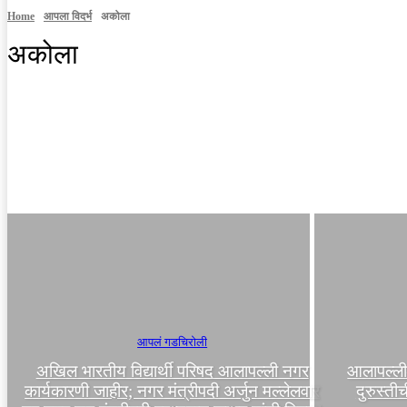
Home
आपला विदर्भ
अकोला
अकोला
अमरावती
आपलं गडचिरोली
गोंदिया
चंद्रपूर
नागपूर
आपलं गडचिरोली
अखिल भारतीय विद्यार्थी परिषद आलापल्ली नगर
आलापल्ली–
कार्यकारणी जाहीर; नगर मंत्रीपदी अर्जुन मल्लेलवार
दुरुस्ती