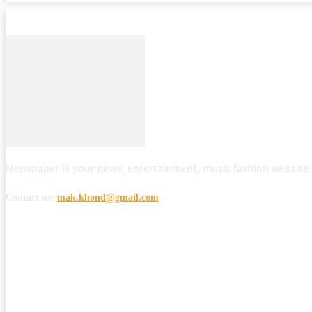
Newspaper is your news, entertainment, music fashion website.
Contact us:
mak.khond@gmail.com
POPULAR POSTS