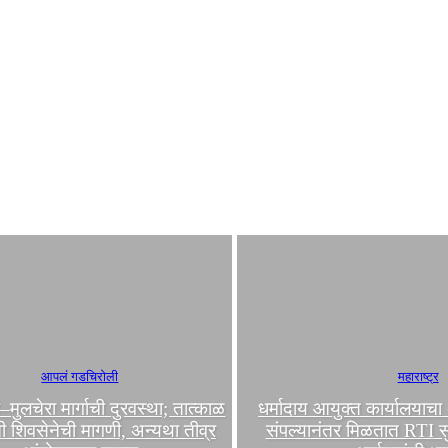
आपलं गडचिरोली
महाराष्ट्र
मुलचेरा मार्गाची दुरवस्था; तात्काळ
धर्मादाय आयुक्त कार्यालयाच
ची शिवसेनेची मागणी, अन्यथा तीव्र
संपल्यानंतर मिळतात RTI सु