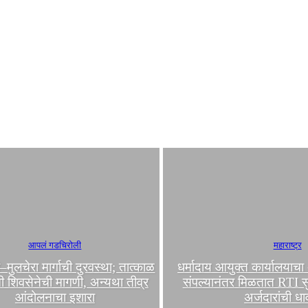
आपलं गडचिरोली
महाराष्ट्र
मुलचेरा मार्गाची दुरवस्था; तात्काळ
धर्मादाय आयुक्त कार्यालयाच
ची शिवसेनेची मागणी, अन्यथा तीव्र
संपल्यानंतर मिळतात RTI सु
आंदोलनाचा इशारा
अर्जदारांची ध