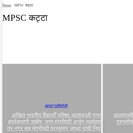
Home
MPSC कट्टा
MPSC कट्टा
casinowazamba
अकोला
अमरावती
आंतरराष्ट्रीय
आपलं गडचिरोली
अखिल भारतीय विद्यार्थी परिषद आलापल्ली नगर
आलापल्ली–
कार्यकारणी जाहीर; नगर मंत्रीपदी अर्जुन मल्लेलवार
दुरुस्ती
तर नगर सह मंत्रीपदी प्रध्युमान जाधव यांची निवड!