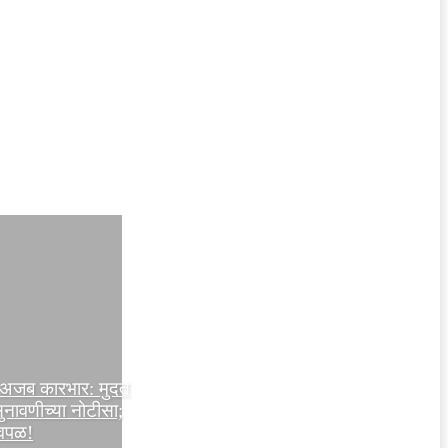
ा अजब कारभार: मुदत
नावणीच्या नोटीसा;
ावपळ!