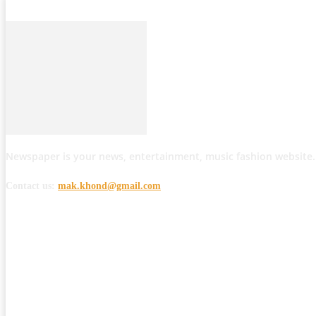
Newspaper is your news, entertainment, music fashion website.
Contact us:
mak.khond@gmail.com
POPULAR POSTS
मोठी बातमी: कोपर्शी च्या जंगलात चकमकीत चार माओवाद्यांना कंठस्नान, 3महिलांचा समावे