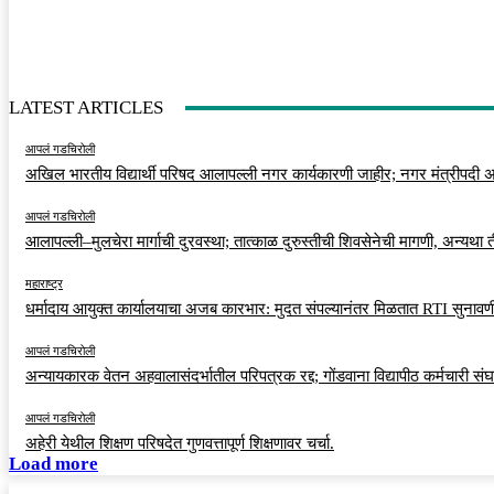
LATEST ARTICLES
आपलं गडचिरोली
अखिल भारतीय विद्यार्थी परिषद आलापल्ली नगर कार्यकारणी जाहीर; नगर मंत्रीपदी अर
आपलं गडचिरोली
आलापल्ली–मुलचेरा मार्गाची दुरवस्था; तात्काळ दुरुस्तीची शिवसेनेची मागणी, अन्यथा
महाराष्ट्र
धर्मादाय आयुक्त कार्यालयाचा अजब कारभार: मुदत संपल्यानंतर मिळतात RTI सुनावणी
आपलं गडचिरोली
अन्यायकारक वेतन अहवालासंदर्भातील परिपत्रक रद्द; गोंडवाना विद्यापीठ कर्मचारी स
आपलं गडचिरोली
अहेरी येथील शिक्षण परिषदेत गुणवत्तापूर्ण शिक्षणावर चर्चा.
Load more