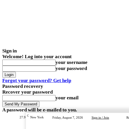
Sign in
Welcome! Log into your account
your username
your password
Forgot your password? Get help
Password recovery
Recover your password
your email
A password will be e-mailed to you.
C
27.9
New York
Friday, August 7, 2026
Sign in / Join
R