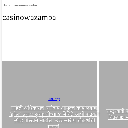
Home
casinowazamba
casinowazamba
MPSC कट्टा
अकोला
अमरावती
आंतरराष्ट्रीय
महाराष्ट्र
माहिती अधिकारात धर्मादाय आयुक्त कार्यालयाचा
राष्ट्रवादी
‘झोल’ उघड: सुनावणीच्या ४ मिनिटे आधी पाठवली
निवडपक्ष 
स्पीड पोस्टाने नोटीस; उच्चस्तरीय चौकशीची
मागणी.