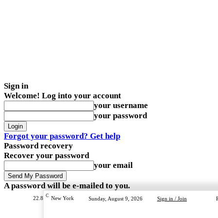
Sign in
Welcome! Log into your account
your username
your password
Forgot your password? Get help
Password recovery
Recover your password
your email
A password will be e-mailed to you.
C
22.8
New York
Sunday, August 9, 2026
Sign in / Join