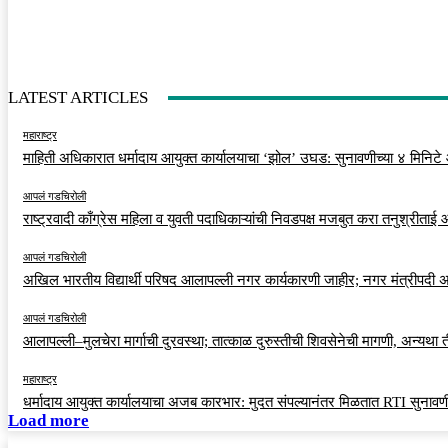
LATEST ARTICLES
महाराष्ट्र
माहिती अधिकारात धर्मादाय आयुक्त कार्यालयाचा ‘झोल’ उघड: सुनावणीच्या ४ मिनिटे
आपलं गडचिरोली
राष्ट्रवादी काँग्रेस महिला व युवती पदाधिकाऱ्यांची निवडपक्ष मजबुत करा तनुश्रीताई
आपलं गडचिरोली
अखिल भारतीय विद्यार्थी परिषद आलापल्ली नगर कार्यकारणी जाहीर; नगर मंत्रीपदी अर
आपलं गडचिरोली
आलापल्ली–मुलचेरा मार्गाची दुरवस्था; तात्काळ दुरुस्तीची शिवसेनेची मागणी, अन्यथा
महाराष्ट्र
धर्मादाय आयुक्त कार्यालयाचा अजब कारभार: मुदत संपल्यानंतर मिळतात RTI सुनावणी
Load more