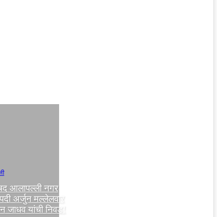
ली
रिषद आलापल्ली नगर
पदी अर्जुन मल्लेलवार
मान जाधव यांची निवड!