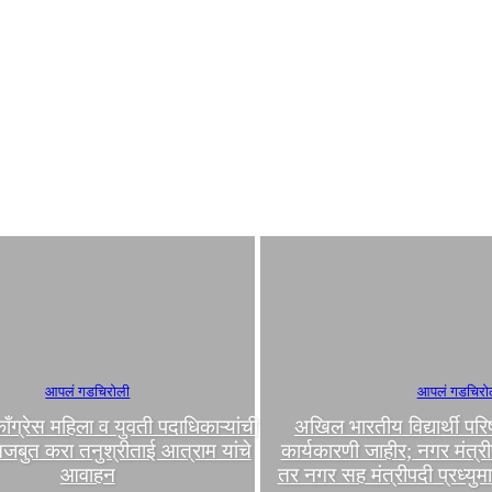
आपलं गडचिरोली
आपलं गडचिरो
 काँग्रेस महिला व युवती पदाधिकाऱ्यांची
अखिल भारतीय विद्यार्थी प
मजबुत करा तनुश्रीताई आत्राम यांचे
कार्यकारणी जाहीर; नगर मंत्री
आवाहन
तर नगर सह मंत्रीपदी प्रध्यु