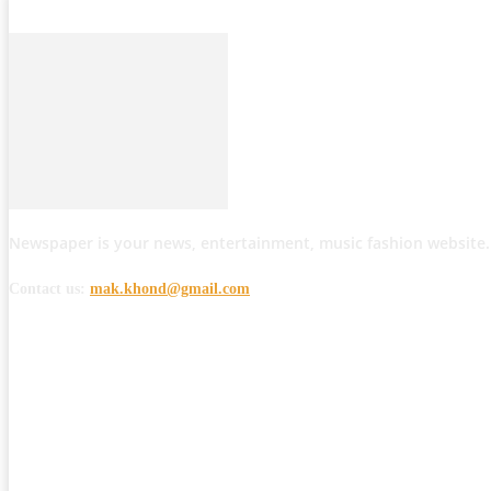
Newspaper is your news, entertainment, music fashion website.
Contact us:
mak.khond@gmail.com
POPULAR POSTS
मोठी बातमी: कोपर्शी च्या जंगलात चकमकीत चार माओवाद्यांना कंठस्नान, 3महिलांचा समावे