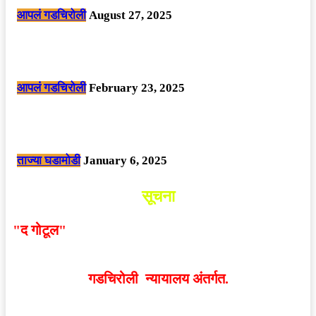
आपलं गडचिरोली
August 27, 2025
सार्वजनिक ठिकाणी महापुरुषांबद्दल अवमानजनक लिखाण करणा­या विकृतांस गडचिरोली
पोलीसांनी घेतले ताब्यात
आपलं गडचिरोली
February 23, 2025
नक्षलवाद्यांनी केलेल्या शक्तिशाली आयईडी च्या स्फोटात 9 जवान शहीद. ………
छत्तीसगड मधील बिजापूर जिल्ह्यातील घटना.
ताज्या घडामोडी
January 6, 2025
सूचना
"द गोटूल"
न्यूज नेटवर्कद्वारा प्रसिद्ध बातम्या आणि लेखामधून
व्यक्त झालेल्या मतांशी
संपादक मालक आणि प्रकाशक सहमत
असतीलच असे नाही
. अनावधानाने काही वाद निर्माण झाल्यास
गडचिरोली न्यायालय अंतर्गत.