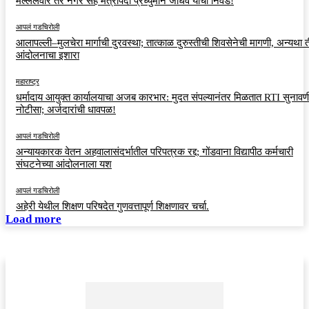
मल्लेलवार तर नगर सह मंत्रीपदी प्रध्युमान जाधव यांची निवड!
आपलं गडचिरोली
आलापल्ली–मुलचेरा मार्गाची दुरवस्था; तात्काळ दुरुस्तीची शिवसेनेची मागणी, अन्यथा त
आंदोलनाचा इशारा
महाराष्ट्र
धर्मादाय आयुक्त कार्यालयाचा अजब कारभार: मुदत संपल्यानंतर मिळतात RTI सुनावणी
नोटीसा; अर्जदारांची धावपळ!
आपलं गडचिरोली
अन्यायकारक वेतन अहवालासंदर्भातील परिपत्रक रद्द; गोंडवाना विद्यापीठ कर्मचारी
संघटनेच्या आंदोलनाला यश
आपलं गडचिरोली
अहेरी येथील शिक्षण परिषदेत गुणवत्तापूर्ण शिक्षणावर चर्चा.
Load more