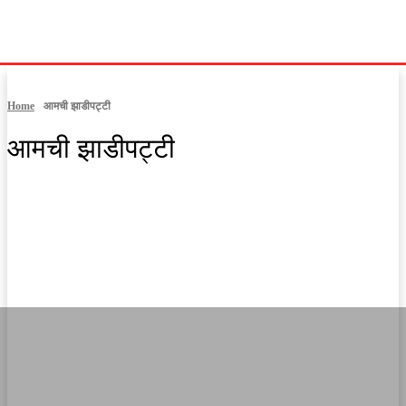
Home
आमची झाडीपट्टी
आमची झाडीपट्टी
casinowazamba
MPSC कट्टा
अकोला
अमरावती
आंतरराष्ट्रीय