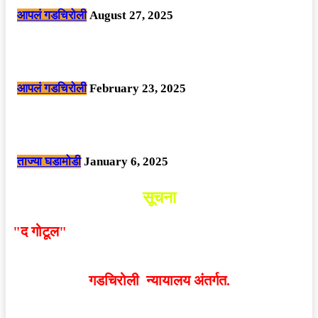
आपलं गडचिरोली
August 27, 2025
सार्वजनिक ठिकाणी महापुरुषांबद्दल अवमानजनक लिखाण करणा­या विकृतांस गडचिरोली
पोलीसांनी घेतले ताब्यात
आपलं गडचिरोली
February 23, 2025
नक्षलवाद्यांनी केलेल्या शक्तिशाली आयईडी च्या स्फोटात 9 जवान शहीद. ………
छत्तीसगड मधील बिजापूर जिल्ह्यातील घटना.
ताज्या घडामोडी
January 6, 2025
सूचना
"द गोटूल"
न्यूज नेटवर्कद्वारा प्रसिद्ध बातम्या आणि लेखामधून
व्यक्त झालेल्या मतांशी
संपादक मालक आणि प्रकाशक सहमत
असतीलच असे नाही
. अनावधानाने काही वाद निर्माण झाल्यास
गडचिरोली न्यायालय अंतर्गत.