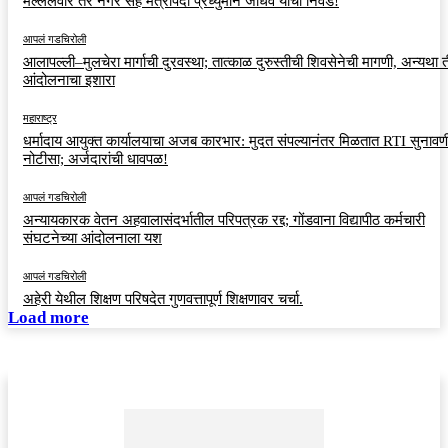
मल्लेलवार तर नगर सह मंत्रीपदी प्रध्युमान जाधव यांची निवड!
आपलं गडचिरोली
आलापल्ली–मुलचेरा मार्गाची दुरवस्था; तात्काळ दुरुस्तीची शिवसेनेची मागणी, अन्यथा त
आंदोलनाचा इशारा
महाराष्ट्र
धर्मादाय आयुक्त कार्यालयाचा अजब कारभार: मुदत संपल्यानंतर मिळतात RTI सुनावणी
नोटीसा; अर्जदारांची धावपळ!
आपलं गडचिरोली
अन्यायकारक वेतन अहवालासंदर्भातील परिपत्रक रद्द; गोंडवाना विद्यापीठ कर्मचारी
संघटनेच्या आंदोलनाला यश
आपलं गडचिरोली
अहेरी येथील शिक्षण परिषदेत गुणवत्तापूर्ण शिक्षणावर चर्चा.
Load more