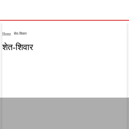
Home
शेत-शिवार
शेत-शिवार
casinowazamba
MPSC कट्टा
अकोला
अमरावती
आंतरराष्ट्रीय