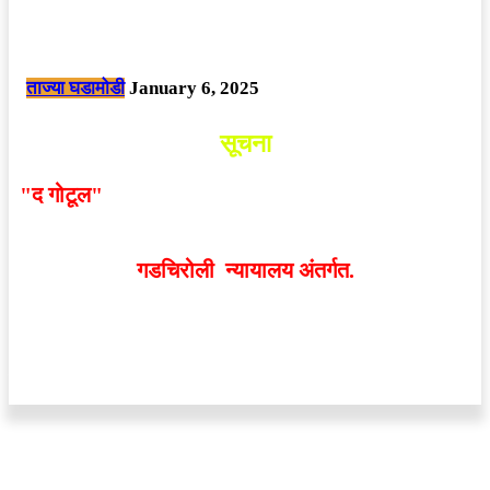
नक्षलवाद्यांनी केलेल्या शक्तिशाली आयईडी च्या स्फोटात 9 जवान शहीद. ………
छत्तीसगड मधील बिजापूर जिल्ह्यातील घटना.
ताज्या घडामोडी
January 6, 2025
सूचना
"द गोटूल"
न्यूज नेटवर्कद्वारा प्रसिद्ध बातम्या आणि लेखामधून
व्यक्त झालेल्या मतांशी
संपादक मालक आणि प्रकाशक सहमत
असतीलच असे नाही
. अनावधानाने काही वाद निर्माण झाल्यास
गडचिरोली न्यायालय अंतर्गत.
वेबसाईट डिजाईन - 9421719953