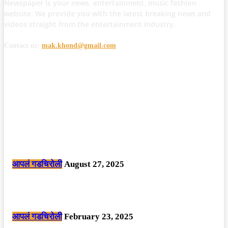
Newspaper is your news, entertainment, music fashion
website. We provide you with the latest breaking news and
videos straight from the entertainment industry.
Contact us:
mak.khond@gmail.com
POPULAR POSTS
मोठी बातमी: कोपर्शी च्या जंगलात चकमकीत चार माओवाद्यांना कंठस्नान, 3महिलांचा
समावेश.
आपलं गडचिरोली
August 27, 2025
सार्वजनिक ठिकाणी महापुरुषांबद्दल अवमानजनक लिखाण करणा­या विकृतांस गडचिरोली
पोलीसांनी घेतले ताब्यात
आपलं गडचिरोली
February 23, 2025