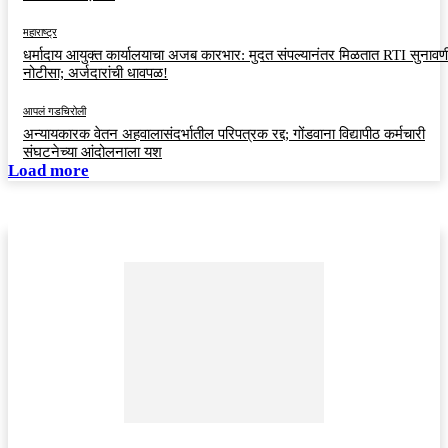
महाराष्ट्र
धर्मादाय आयुक्त कार्यालयाचा अजब कारभार: मुदत संपल्यानंतर मिळतात RTI सुनावणी
नोटीसा; अर्जदारांची धावपळ!
आपलं गडचिरोली
अन्यायकारक वेतन अहवालासंदर्भातील परिपत्रक रद्द; गोंडवाना विद्यापीठ कर्मचारी
संघटनेच्या आंदोलनाला यश
Load more