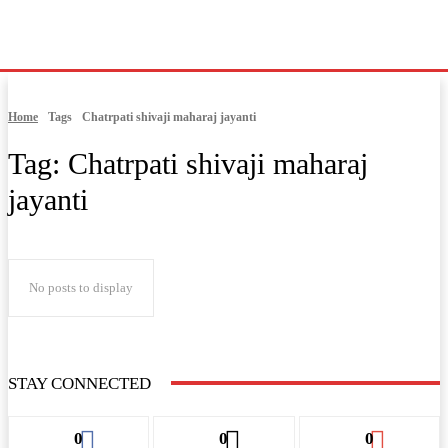
Home
Tags
Chatrpati shivaji maharaj jayanti
Tag:
Chatrpati shivaji maharaj
jayanti
No posts to display
STAY CONNECTED
0
0
0