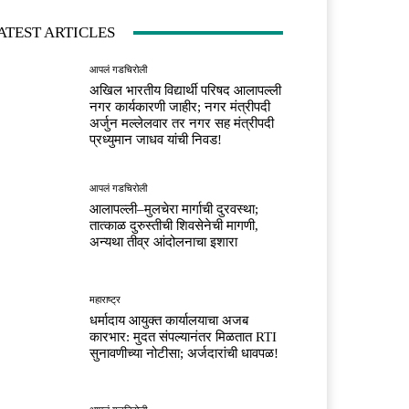
ATEST ARTICLES
आपलं गडचिरोली
अखिल भारतीय विद्यार्थी परिषद आलापल्ली
नगर कार्यकारणी जाहीर; नगर मंत्रीपदी
अर्जुन मल्लेलवार तर नगर सह मंत्रीपदी
प्रध्युमान जाधव यांची निवड!
आपलं गडचिरोली
आलापल्ली–मुलचेरा मार्गाची दुरवस्था;
तात्काळ दुरुस्तीची शिवसेनेची मागणी,
अन्यथा तीव्र आंदोलनाचा इशारा
महाराष्ट्र
धर्मादाय आयुक्त कार्यालयाचा अजब
कारभार: मुदत संपल्यानंतर मिळतात RTI
सुनावणीच्या नोटीसा; अर्जदारांची धावपळ!