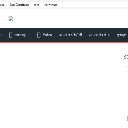
Join
Reg Certificate
संपर्क
आमच्याबद्दल
ीय
महाराष्ट्र
Video
आपलं गडचिरोली
आपला विदर्भ
गुन्हेवृत्त
S