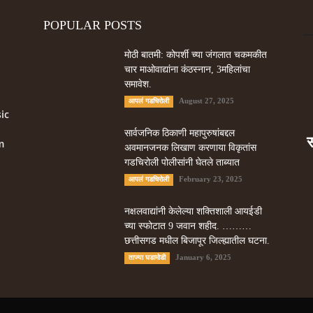
POPULAR POSTS
मोठी बातमी: कोपर्शी च्या जंगलात चकमकीत
चार माओवाद्यांना कंठस्नान, 3महिलांचा
समावेश.
August 27, 2025
आपलं गडचिरोली
ic
सार्वजनिक ठिकाणी महापुरुषांबद्दल
m
अवमानजनक लिखाण करणा­या विकृतांस
गडचिरोली पोलीसांनी घेतले ताब्यात
February 23, 2025
आपलं गडचिरोली
नक्षलवाद्यांनी केलेल्या शक्तिशाली आयईडी
च्या स्फोटात 9 जवान शहीद. ………
छत्तीसगड मधील बिजापूर जिल्ह्यातील घटना.
January 6, 2025
ताज्या घडामोडी