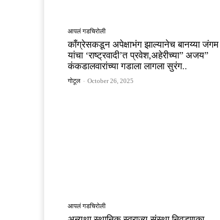
आपलं गडचिरोली
काँग्रेसकडून अपेक्षाभंग झाल्यानेच बानय्या जंगम
यांचा ‘राष्ट्रवादी’त प्रवेश,अहेरीच्या” अजय”
कंकडालवारांच्या गडाला लागला सुरंग..
गोटूल
-
October 26, 2025
आपलं गडचिरोली
अन्यथा स्थानिक स्वराज्य संस्था निवडणुका