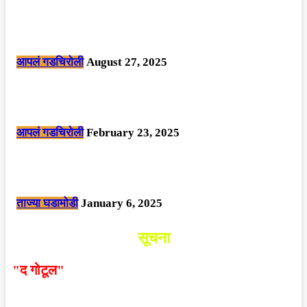
मोठी बातमी: कोपर्शी च्या जंगलात चकमकीत चार माओवाद्यांना कंठस्नान, 3महिलांचा
समावेश.
आपलं गडचिरोली
August 27, 2025
सार्वजनिक ठिकाणी महापुरुषांबद्दल अवमानजनक लिखाण करणा­या विकृतांस गडचिरोली
पोलीसांनी घेतले ताब्यात
आपलं गडचिरोली
February 23, 2025
नक्षलवाद्यांनी केलेल्या शक्तिशाली आयईडी च्या स्फोटात 9 जवान शहीद. ………
छत्तीसगड मधील बिजापूर जिल्ह्यातील घटना.
ताज्या घडामोडी
January 6, 2025
सूचना
"द गोटूल"
न्यूज नेटवर्कद्वारा प्रसिद्ध बातम्या आणि लेखामधून
व्यक्त झालेल्या मतांशी
संपादक मालक आणि प्रकाशक सहमत
असतीलच असे नाही
. अनावधानाने काही वाद निर्माण झाल्यास