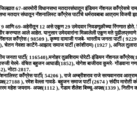
 जिल्ह्यात 67-आरमोरी विधानसभा मतदारसंघातून इंडियन नॅशनल काँग्रेसचे 
ा मतदार संघातून नॅशनालिस्ट काँग्रेस पार्टीचे धर्मरावबाबा आत्राम विजयी झा
 आणि 69-अहेरीतून 12 असे एकूण 29 उमेदवार निवडणूकीच्या रिंगणात होते. वि
रण्यात आले आहेत. यानुसार उमेदवारांना मिळालेली एकूण मते पुढीलप्रमाणे
ल काँग्रेस ( 98509 ), कृष्णा दामाजी गजबे- भारतीय जनता पार्टी ( 92299 )
चेतन नेवशा काटेंगे-आझाद समाज पार्टी (कांशीराम) (1927 ), अनिल तुलाराम 
ीय जनता पार्टी( 116540),मनोहर तुळशिराम पोरेटी-इंडियन नॅशनल काँग्रेस(
ंगरुजी येरमे- वंचित बहुजन आघाडी(1852), योगेश बाजीराव कुमरे- गोंडवाना गणतं
552), नोटा-2817.
लिस्ट काँग्रेस पार्टी( 54206 ), राजे अम्ब्रीशराव राजे सत्यवानराव आत्राम-
पक्ष(27188 ), रमेश वेल्ला गावडे- बहुजन समाज पार्टी (2674 ) संदीप मारोती कोर
रम महेश जयराम- अपक्ष(1112 ), गेडाम शैलेश बिच्चू-अपक्ष(1339 ), नितीन कव