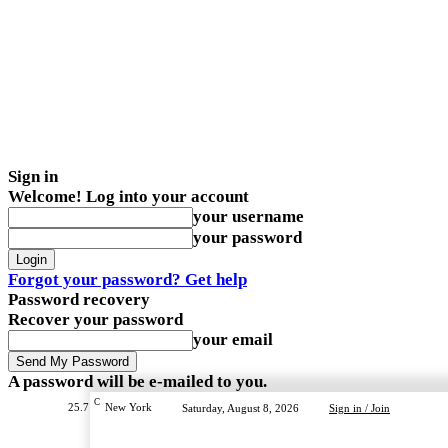
Sign in
Welcome! Log into your account
your username
your password
Forgot your password? Get help
Password recovery
Recover your password
your email
A password will be e-mailed to you.
C
25.7
New York
Saturday, August 8, 2026
Sign in / Join