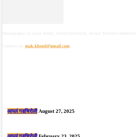
Newspaper is your news, entertainment, music fashion website.
Contact us:
mak.khond@gmail.com
POPULAR POSTS
मोठी बातमी: कोपर्शी च्या जंगलात चकमकीत चार माओवाद्यांना कंठस्नान, 3महिलांचा समावे
आपलं गडचिरोली
August 27, 2025
सार्वजनिक ठिकाणी महापुरुषांबद्दल अवमानजनक लिखाण करणा­या विकृतांस गडचिरोली पोलीस
आपलं गडचिरोली
February 23, 2025