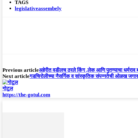
TAGS
legislativeassembely
Previous article
अहेरीत वडीलच ठरले किंग ,लेक आणि पुतण्याचा धर्मराव ब
Next article
गडचिरोलीच्या नैसर्गिक व सांस्कृतिक संपन्नतेची ओळख जगासम
गोटूल
https://the-gotul.com