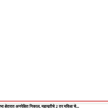
आपलं गडचिरोली
आपला विदर्भ
गुन्हेवृत्त
More
Video
 क्षेत्रात अनपेक्षित निकाल, महायुतीचे 2 तर मविआ चे...