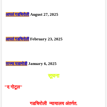
मोठी बातमी: कोपर्शी च्या जंगलात चकमकीत चार माओवाद्यांना कंठस्नान, 3महिलांचा
समावेश.
आपलं गडचिरोली
August 27, 2025
सार्वजनिक ठिकाणी महापुरुषांबद्दल अवमानजनक लिखाण करणा­या विकृतांस गडचिरोली
पोलीसांनी घेतले ताब्यात
आपलं गडचिरोली
February 23, 2025
नक्षलवाद्यांनी केलेल्या शक्तिशाली आयईडी च्या स्फोटात 9 जवान शहीद. ………
छत्तीसगड मधील बिजापूर जिल्ह्यातील घटना.
ताज्या घडामोडी
January 6, 2025
सूचना
"द गोटूल"
न्यूज नेटवर्कद्वारा प्रसिद्ध बातम्या आणि लेखामधून
व्यक्त झालेल्या मतांशी
संपादक मालक आणि प्रकाशक सहमत
असतीलच असे नाही
. अनावधानाने काही वाद निर्माण झाल्यास
गडचिरोली न्यायालय अंतर्गत.