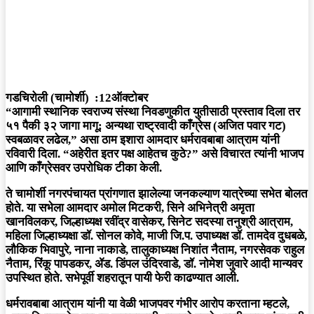
गडचिरोली (चामोर्शी) :12ऑक्टोबर
“आगामी स्थानिक स्वराज्य संस्था निवडणुकीत युतीसाठी प्रस्ताव दिला तर
५१ पैकी ३२ जागा मागू; अन्यथा राष्ट्रवादी काँग्रेस (अजित पवार गट)
स्वबळावर लढेल,” असा ठाम इशारा आमदार धर्मरावबाबा आत्राम यांनी
रविवारी दिला. “अहेरीत इतर पक्ष आहेतच कुठे?” असे विचारत त्यांनी भाजप
आणि काँग्रेसवर उपरोधिक टीका केली.
ते चामोर्शी नगरपंचायत प्रांगणात झालेल्या जनकल्याण यात्रेच्या सभेत बोलत
होते. या सभेला आमदार अमोल मिटकरी, सिने अभिनेत्री अमृता
खानविलकर, जिल्हाध्यक्ष रवींद्र वासेकर, सिनेट सदस्या तनुश्री आत्राम,
महिला जिल्हाध्यक्षा डॉ. सोनल कोवे, माजी जि.प. उपाध्यक्ष डॉ. तामदेव दुधबळे,
लौकिक भिवापुरे, नाना नाकाडे, तालुकाध्यक्ष निशांत नैताम, नगरसेवक राहुल
नैताम, रिंकू पापडकर, ॲड. डिंपल उंदिरवाडे, डॉ. नोमेश जुवारे आदी मान्यवर
उपस्थित होते. सभेपूर्वी शहरातून पायी फेरी काढण्यात आली.
धर्मरावबाबा आत्राम यांनी या वेळी भाजपवर गंभीर आरोप करताना म्हटले,