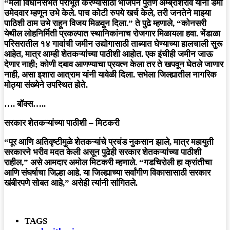
“मला विधानसभेत पराभूत करण्यासाठी भाजपने पुतणे अम्ब्रीशराव यांना डमी
उमेदवार म्हणून उभे केले. पाच कोटी रुपये खर्च केले, तरी जनतेने माझ्या
पाठिशी ठाम उभे राहून विजय मिळवून दिला.” ते पुढे म्हणाले, “कोनसरी
येथील लोहनिर्मिती प्रकल्पात स्थानिकांनाच रोजगार मिळायला हवा. भेंडाळा
परिसरातील १४ गावांची जमीन उद्योगासाठी ताब्यात घेण्याच्या हालचाली सुरू
आहेत, मात्र आम्ही शेतकऱ्यांच्या पाठीशी आहोत. एक इंचीही जमीन जाऊ
देणार नाही; कोणी दबाव आणण्याचा प्रयत्न केला तर ते खपवून घेतले जाणार
नाही, असा इशारा आत्राम यांनी यावेळी दिला. सभेला जिल्ह्यातील नागरिक
मोठ्या संख्येने उपस्थित होते.
…. बॉक्स…..
सरकार शेतकऱ्यांच्या पाठीशी – मिटकरी
“पूर आणि अतिवृष्टीमुळे शेतकऱ्यांचे प्रचंड नुकसान झाले, मात्र महायुती
सरकारने भरीव मदत केली असून पुढेही सरकार शेतकऱ्यांच्या पाठीशी
राहील,” असे आमदार अमोल मिटकरी म्हणाले. “गडचिरोली हा क्रांतीचा
आणि संघर्षाचा जिल्हा आहे. या जिल्ह्याच्या सर्वांगीण विकासासाठी सरकार
खंबीरपणे सोबत आहे,” असेही त्यांनी सांगितले.
TAGS