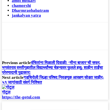
amol mitkari
chamorshi
Dharmraobabatram
jankalyan yatra
Previous article
वंचितांना मिळाली दिवाळी! ‘मीना बाजार’ची सफर,
भगवंतराव वस्तीगृहातील विद्यार्थ्यांच्या चेहऱ्यावर फुलले हसू; शाहीन ताईंचा
प्रेरणादायी पुढाकार!
Next article
गडचिरोली जिल्हा परिषद निवडणूक आरक्षण सोडत जाहीर;
५१ जागांसाठी संवर्ग निश्चित
गोटूल
https://the-gotul.com