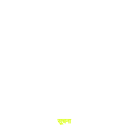
श.
ांनी घेतले ताब्यात
 मधील बिजापूर जिल्ह्यातील घटना.
सूचना