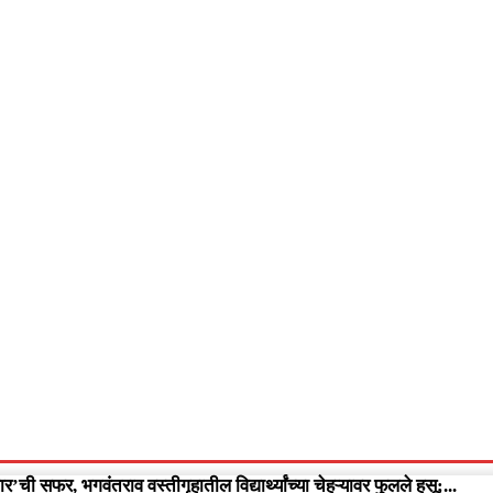
आपलं गडचिरोली
आपला विदर्भ
गुन्हेवृत्त
More
Video
’ची सफर, भगवंतराव वस्तीगृहातील विद्यार्थ्यांच्या चेहऱ्यावर फुलले हसू;...