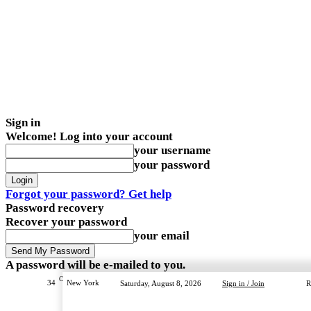
Sign in
Welcome! Log into your account
your username
your password
Forgot your password? Get help
Password recovery
Recover your password
your email
A password will be e-mailed to you.
C
34
New York
Saturday, August 8, 2026
Sign in / Join
R