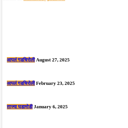
POPULAR POSTS
मोठी बातमी: कोपर्शी च्या जंगलात चकमकीत चार माओवाद्यांना कंठस्नान, 3महिलांचा समावे
आपलं गडचिरोली
August 27, 2025
सार्वजनिक ठिकाणी महापुरुषांबद्दल अवमानजनक लिखाण करणा­या विकृतांस गडचिरोली पोलीस
आपलं गडचिरोली
February 23, 2025
नक्षलवाद्यांनी केलेल्या शक्तिशाली आयईडी च्या स्फोटात 9 जवान शहीद. ………छत्तीसगड
ताज्या घडामोडी
January 6, 2025