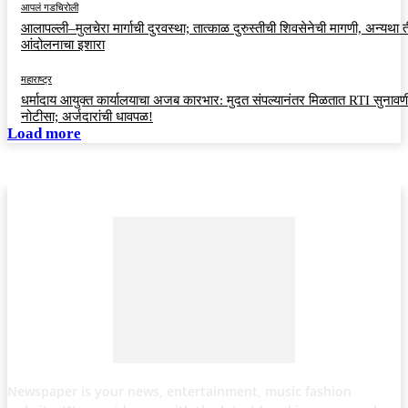
आपलं गडचिरोली
आलापल्ली–मुलचेरा मार्गाची दुरवस्था; तात्काळ दुरुस्तीची शिवसेनेची मागणी, अन्यथा त
आंदोलनाचा इशारा
महाराष्ट्र
धर्मादाय आयुक्त कार्यालयाचा अजब कारभार: मुदत संपल्यानंतर मिळतात RTI सुनावणी
नोटीसा; अर्जदारांची धावपळ!
Load more
Newspaper is your news, entertainment, music fashion