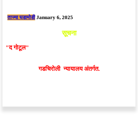
नक्षलवाद्यांनी केलेल्या शक्तिशाली आयईडी च्या स्फोटात 9 जवान शहीद. ………
छत्तीसगड मधील बिजापूर जिल्ह्यातील घटना.
ताज्या घडामोडी
January 6, 2025
सूचना
"द गोटूल"
न्यूज नेटवर्कद्वारा प्रसिद्ध बातम्या आणि लेखामधून
व्यक्त झालेल्या मतांशी
संपादक मालक आणि प्रकाशक सहमत
असतीलच असे नाही
. अनावधानाने काही वाद निर्माण झाल्यास
गडचिरोली न्यायालय अंतर्गत.
वेबसाईट डिजाईन - 9421719953