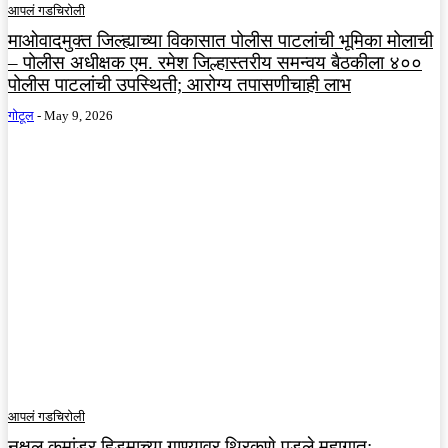
आपलं गडचिरोली
माओवादमुक्त जिल्ह्याच्या विकासात पोलीस पाटलांची भूमिका मोलाची
– पोलीस अधीक्षक एम. रमेश ​जिल्हास्तरीय समन्वय बैठकीला ४००
पोलीस पाटलांची उपस्थिती; आरोग्य तपासणीचाही लाभ
गोटूल
-
May 9, 2026
आपलं गडचिरोली
नक्षल कमांडर हिडमाच्या गाण्यावर थिरकणे पडले महागात;