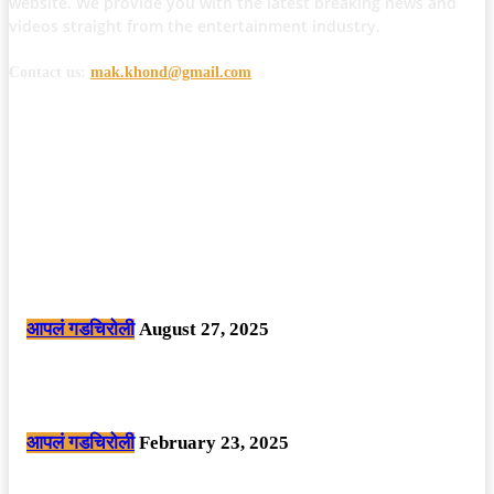
website. We provide you with the latest breaking news and
videos straight from the entertainment industry.
Contact us:
mak.khond@gmail.com
POPULAR POSTS
मोठी बातमी: कोपर्शी च्या जंगलात चकमकीत चार माओवाद्यांना कंठस्नान, 3महिलांचा
समावेश.
आपलं गडचिरोली
August 27, 2025
सार्वजनिक ठिकाणी महापुरुषांबद्दल अवमानजनक लिखाण करणा­या विकृतांस गडचिरोली
पोलीसांनी घेतले ताब्यात
आपलं गडचिरोली
February 23, 2025