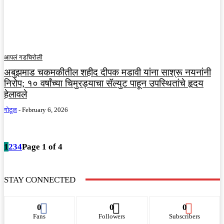
आपलं गडचिरोली
अबुझमाड चकमकीतील शहीद दीपक मडावी यांना साश्रू नयनांनी
निरोप; १० वर्षांच्या चिमुरड्याचा सॅल्युट पाहून उपस्थितांचे हृदय
हेलावले
गोटूल
-
February 6, 2026
1
2
3
4
Page 1 of 4
STAY CONNECTED
0
0
0
Fans
Followers
Subscribers