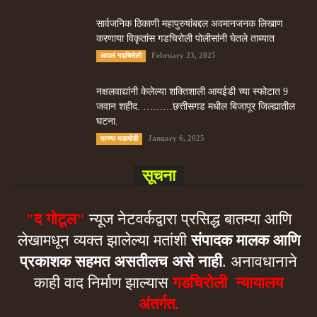
सार्वजनिक ठिकाणी महापुरुषांबद्दल अवमानजनक लिखाण
करणा­या विकृतांस गडचिरोली पोलीसांनी घेतले ताब्यात
February 23, 2025
आपलं गडचिरोली
नक्षलवाद्यांनी केलेल्या शक्तिशाली आयईडी च्या स्फोटात 9
जवान शहीद. ………छत्तीसगड मधील बिजापूर जिल्ह्यातील
घटना.
January 6, 2025
ताज्या घडामोडी
सूचना
"द गोटूल"
न्यूज नेटवर्कद्वारा प्रसिद्ध बातम्या आणि
लेखामधून व्यक्त झालेल्या मतांशी
संपादक मालक आणि
प्रकाशक सहमत असतीलच असे नाही
. अनावधानाने
काही वाद निर्माण झाल्यास
गडचिरोली न्यायालय
अंतर्गत.