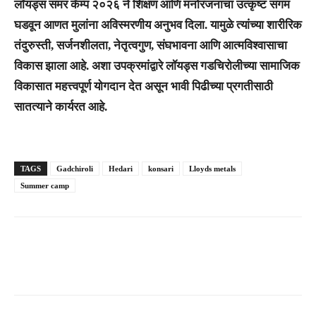
​लॉयड्स समर कॅम्प २०२६ ने शिक्षण आणि मनोरंजनाचा उत्कृष्ट संगम
घडवून आणत मुलांना अविस्मरणीय अनुभव दिला. यामुळे त्यांच्या शारीरिक
तंदुरुस्ती, सर्जनशीलता, नेतृत्वगुण, संघभावना आणि आत्मविश्वासाचा
विकास झाला आहे. अशा उपक्रमांद्वारे लॉयड्स गडचिरोलीच्या सामाजिक
विकासात महत्त्वपूर्ण योगदान देत असून भावी पिढीच्या प्रगतीसाठी
सातत्याने कार्यरत आहे.
TAGS
Gadchiroli
Hedari
konsari
Lloyds metals
Summer camp