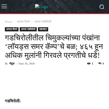
Home
आपला विदर्भ
आपलं गडचिरोली
आपला विदर्भ
आपलं गडचिरोली
महाराष्ट्र
गडचिरोलीतील चिमुकल्यांच्या पंखांना
‘लॉयड्स समर कॅम्प’चे बळ; ४६५ हून
अधिक मुलांनी गिरवले प्रगतीचे धडे!
By
गोटूल
-
June 16, 2026
1
0
गडचिरोली: