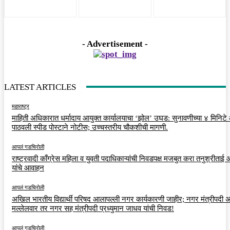
- Advertisement -
LATEST ARTICLES
महाराष्ट्र
माहिती अधिकारात धर्मादाय आयुक्त कार्यालयाचा ‘झोल’ उघड: सुनावणीच्या ४ मिनिट
पाठवली स्पीड पोस्टाने नोटीस; उच्चस्तरीय चौकशीची मागणी.
आपलं गडचिरोली
राष्ट्रवादी काँग्रेस महिला व युवती पदाधिकाऱ्यांची निवडपक्ष मजबुत करा तनुश्रीताई
यांचे आवाहन
आपलं गडचिरोली
अखिल भारतीय विद्यार्थी परिषद आलापल्ली नगर कार्यकारणी जाहीर; नगर मंत्रीपदी अर
मल्लेलवार तर नगर सह मंत्रीपदी प्रध्युमान जाधव यांची निवड!
आपलं गडचिरोली