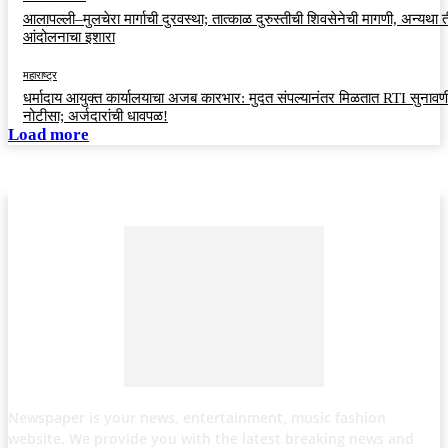
आलापल्ली–मुलचेरा मार्गाची दुरवस्था; तात्काळ दुरुस्तीची शिवसेनेची मागणी, अन्यथा त
आंदोलनाचा इशारा
महाराष्ट्र
धर्मादाय आयुक्त कार्यालयाचा अजब कारभार: मुदत संपल्यानंतर मिळतात RTI सुनावणी
नोटीसा; अर्जदारांची धावपळ!
Load more
Newspaper is your news, entertainment, music fashion
website. We provide you with the latest breaking news and