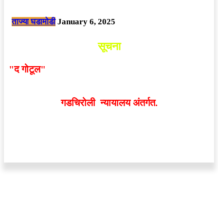
छत्तीसगड मधील बिजापूर जिल्ह्यातील घटना.
ताज्या घडामोडी
January 6, 2025
सूचना
"द गोटूल"
न्यूज नेटवर्कद्वारा प्रसिद्ध बातम्या आणि लेखामधून
व्यक्त झालेल्या मतांशी
संपादक मालक आणि प्रकाशक सहमत
असतीलच असे नाही
. अनावधानाने काही वाद निर्माण झाल्यास
गडचिरोली न्यायालय अंतर्गत.
वेबसाईट डिजाईन - 9421719953