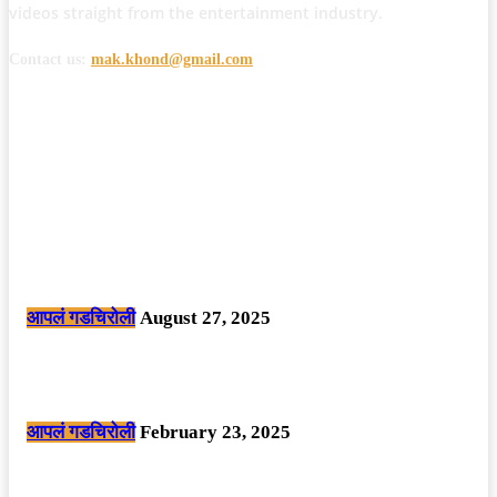
videos straight from the entertainment industry.
Contact us:
mak.khond@gmail.com
POPULAR POSTS
मोठी बातमी: कोपर्शी च्या जंगलात चकमकीत चार माओवाद्यांना कंठस्नान, 3महिलांचा
समावेश.
आपलं गडचिरोली
August 27, 2025
सार्वजनिक ठिकाणी महापुरुषांबद्दल अवमानजनक लिखाण करणा­या विकृतांस गडचिरोली
पोलीसांनी घेतले ताब्यात
आपलं गडचिरोली
February 23, 2025
नक्षलवाद्यांनी केलेल्या शक्तिशाली आयईडी च्या स्फोटात 9 जवान शहीद. ………