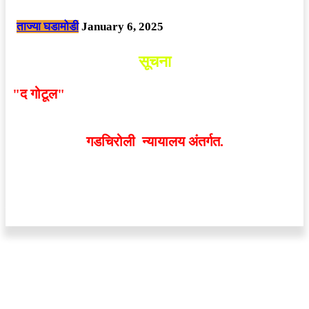
छत्तीसगड मधील बिजापूर जिल्ह्यातील घटना.
ताज्या घडामोडी
January 6, 2025
सूचना
"द गोटूल"
न्यूज नेटवर्कद्वारा प्रसिद्ध बातम्या आणि लेखामधून
व्यक्त झालेल्या मतांशी
संपादक मालक आणि प्रकाशक सहमत
असतीलच असे नाही
. अनावधानाने काही वाद निर्माण झाल्यास
गडचिरोली न्यायालय अंतर्गत.
वेबसाईट डिजाईन - 9421719953