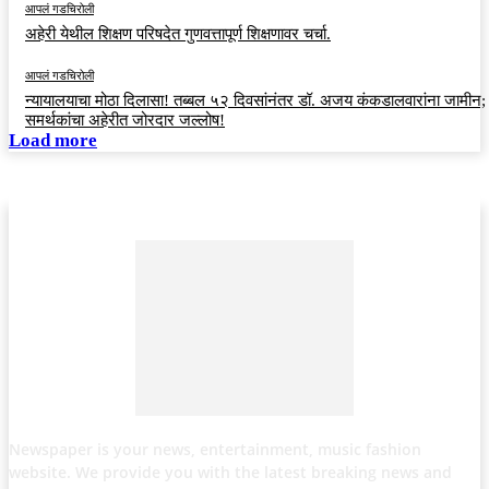
आपलं गडचिरोली
अहेरी येथील शिक्षण परिषदेत गुणवत्तापूर्ण शिक्षणावर चर्चा.
आपलं गडचिरोली
न्यायालयाचा मोठा दिलासा! तब्बल ५२ दिवसांनंतर डॉ. अजय कंकडालवारांना जामीन;
समर्थकांचा अहेरीत जोरदार जल्लोष!
Load more
Newspaper is your news, entertainment, music fashion
website. We provide you with the latest breaking news and