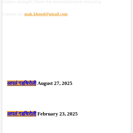
videos straight from the entertainment industry.
Contact us:
mak.khond@gmail.com
POPULAR POSTS
मोठी बातमी: कोपर्शी च्या जंगलात चकमकीत चार माओवाद्यांना कंठस्नान, 3महिलांचा
समावेश.
आपलं गडचिरोली
August 27, 2025
सार्वजनिक ठिकाणी महापुरुषांबद्दल अवमानजनक लिखाण करणा­या विकृतांस गडचिरोली
पोलीसांनी घेतले ताब्यात
आपलं गडचिरोली
February 23, 2025
नक्षलवाद्यांनी केलेल्या शक्तिशाली आयईडी च्या स्फोटात 9 जवान शहीद. ………