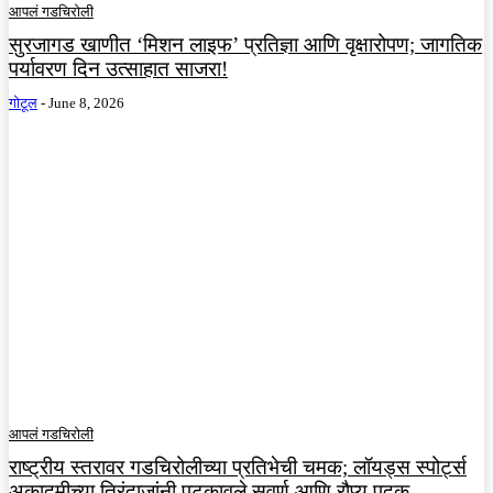
आपलं गडचिरोली
सुरजागड खाणीत ‘मिशन लाइफ’ प्रतिज्ञा आणि वृक्षारोपण; जागतिक
पर्यावरण दिन उत्साहात साजरा!
गोटूल
-
June 8, 2026
आपलं गडचिरोली
राष्ट्रीय स्तरावर गडचिरोलीच्या प्रतिभेची चमक; लॉयड्स स्पोर्ट्स
अकादमीच्या तिरंदाजांनी पटकावले सुवर्ण आणि रौप्य पदक.