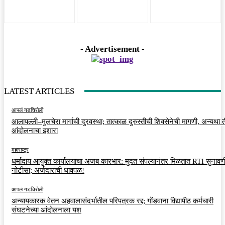
- Advertisement -
LATEST ARTICLES
आपलं गडचिरोली
आलापल्ली–मुलचेरा मार्गाची दुरवस्था; तात्काळ दुरुस्तीची शिवसेनेची मागणी, अन्यथा त
आंदोलनाचा इशारा
महाराष्ट्र
धर्मादाय आयुक्त कार्यालयाचा अजब कारभार: मुदत संपल्यानंतर मिळतात RTI सुनावणी
नोटीसा; अर्जदारांची धावपळ!
आपलं गडचिरोली
अन्यायकारक वेतन अहवालासंदर्भातील परिपत्रक रद्द; गोंडवाना विद्यापीठ कर्मचारी
संघटनेच्या आंदोलनाला यश