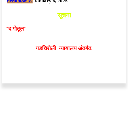
ताज्या घडामोडी
January 6, 2025
सूचना
"द गोटूल"
न्यूज नेटवर्कद्वारा प्रसिद्ध बातम्या आणि लेखामधून
व्यक्त झालेल्या मतांशी
संपादक मालक आणि प्रकाशक सहमत
असतीलच असे नाही
. अनावधानाने काही वाद निर्माण झाल्यास
गडचिरोली न्यायालय अंतर्गत.
वेबसाईट डिजाईन - 9421719953