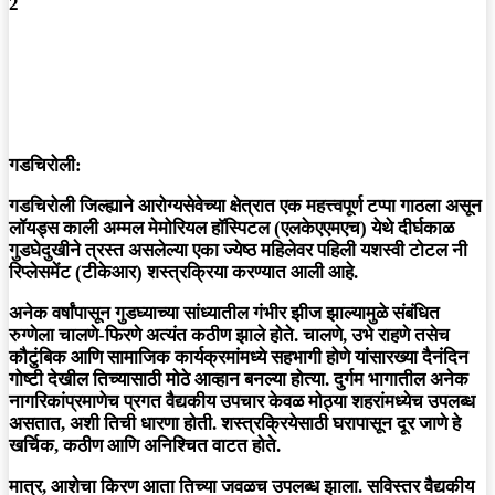
2
गडचिरोली:
गडचिरोली जिल्ह्याने आरोग्यसेवेच्या क्षेत्रात एक महत्त्वपूर्ण टप्पा गाठला असून
लॉयड्स काली अम्मल मेमोरियल हॉस्पिटल (एलकेएएमएच) येथे दीर्घकाळ
गुडघेदुखीने त्रस्त असलेल्या एका ज्येष्ठ महिलेवर पहिली यशस्वी टोटल नी
रिप्लेसमेंट (टीकेआर) शस्त्रक्रिया करण्यात आली आहे.
अनेक वर्षांपासून गुडघ्याच्या सांध्यातील गंभीर झीज झाल्यामुळे संबंधित
रुग्णेला चालणे-फिरणे अत्यंत कठीण झाले होते. चालणे, उभे राहणे तसेच
कौटुंबिक आणि सामाजिक कार्यक्रमांमध्ये सहभागी होणे यांसारख्या दैनंदिन
गोष्टी देखील तिच्यासाठी मोठे आव्हान बनल्या होत्या. दुर्गम भागातील अनेक
नागरिकांप्रमाणेच प्रगत वैद्यकीय उपचार केवळ मोठ्या शहरांमध्येच उपलब्ध
असतात, अशी तिची धारणा होती. शस्त्रक्रियेसाठी घरापासून दूर जाणे हे
खर्चिक, कठीण आणि अनिश्चित वाटत होते.
मात्र, आशेचा किरण आता तिच्या जवळच उपलब्ध झाला. सविस्तर वैद्यकीय