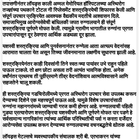
तपासणीनंतर लॉयड्स काली अम्मल मेमोरियल हॉस्पिटलच्या अस्थिरोग
तज्ज्ञांच्या पथकाने टोटल नी रिप्लेसमेंट शस्त्रक्रियेची शिफारस केली आणि
संपूर्ण उपचार प्रक्रियेत आवश्यक वैद्यकीय मदतीचे आश्वासन दिले.
समाजाभिमुख आरोग्यसेवेची बांधिलकी जपत रुग्णालयाने ही संपूर्ण
शस्त्रक्रिया पूर्णपणे मोफत केली. त्यामुळे ग्रामीण भागातील रुग्णांना प्रगत
उपचारांपासून दूर ठेवणारा आर्थिक अडथळा दूर झाला.
यशस्वी शस्त्रक्रिया आणि पुनर्वसनानंतर रुग्णेला आता अत्यल्प वेदनांसह
आरामात चालता येत असून तिच्या जीवनमानात लक्षणीय सुधारणा झाली आहे.
शस्त्रक्रियेनंतर काही दिवसांनी तिने स्वतःच्या पायांवर उभे राहून पहिले
पाऊल टाकले. तो क्षण छोटा असला तरी अत्यंत भावनिक होता. अनेक
वर्षांनंतर प्रथमच ती पूर्वीप्रमाणे तीव्र वेदनांशिवाय आत्मविश्वासाने आणि
सहजतेने चालू शकली.
ही शस्त्रक्रिया गडचिरोलीमध्ये प्रगत अस्थिरोग उपचार सेवा उपलब्ध करून
देण्याच्या दिशेने एक महत्त्वपूर्ण पाऊल आहे. यामुळे विशेष उपचारांसाठी
रुग्णांना महानगरांमध्ये जाण्याची गरज कमी होणार आहे. रुग्णालयाची पहिली
गुडघा प्रत्यारोपण शस्त्रक्रिया यशस्वीपणे आणि पूर्णपणे मोफत पार पडणे हे
सर्वसामान्य नागरिकांना त्यांच्या आर्थिक परिस्थितीची पर्वा न करता दर्जेदार
आरोग्यसेवा उपलब्ध करून देण्याच्या रुग्णालयाच्या वचनबद्धतेचे द्योतक आहे.
लॉयड्स मेटल्सचे व्यवस्थापकीय संचालक श्री बी. प्रभाकरन यांच्या