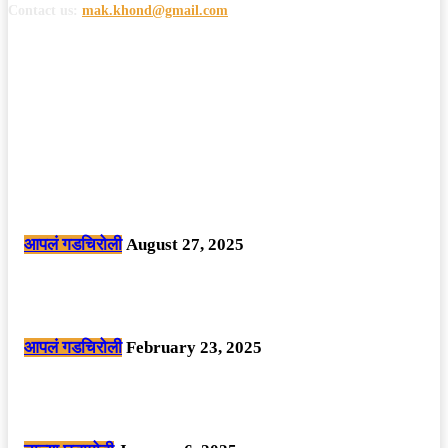
Contact us:
mak.khond@gmail.com
POPULAR POSTS
मोठी बातमी: कोपर्शी च्या जंगलात चकमकीत चार माओवाद्यांना कंठस्नान, 3महिलांचा
समावेश.
आपलं गडचिरोली
August 27, 2025
सार्वजनिक ठिकाणी महापुरुषांबद्दल अवमानजनक लिखाण करणा­या विकृतांस गडचिरोली
पोलीसांनी घेतले ताब्यात
आपलं गडचिरोली
February 23, 2025
नक्षलवाद्यांनी केलेल्या शक्तिशाली आयईडी च्या स्फोटात 9 जवान शहीद. ………
छत्तीसगड मधील बिजापूर जिल्ह्यातील घटना.