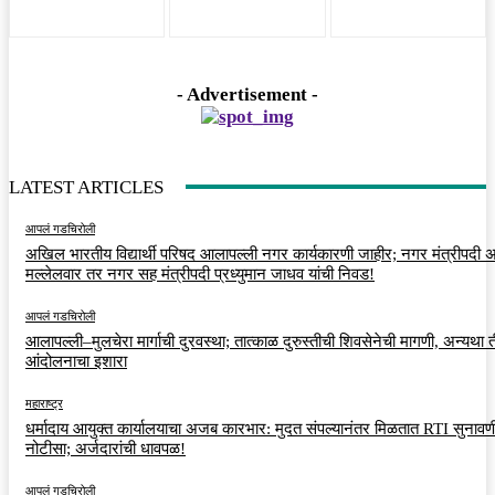
- Advertisement -
LATEST ARTICLES
आपलं गडचिरोली
अखिल भारतीय विद्यार्थी परिषद आलापल्ली नगर कार्यकारणी जाहीर; नगर मंत्रीपदी अर
मल्लेलवार तर नगर सह मंत्रीपदी प्रध्युमान जाधव यांची निवड!
आपलं गडचिरोली
आलापल्ली–मुलचेरा मार्गाची दुरवस्था; तात्काळ दुरुस्तीची शिवसेनेची मागणी, अन्यथा त
आंदोलनाचा इशारा
महाराष्ट्र
धर्मादाय आयुक्त कार्यालयाचा अजब कारभार: मुदत संपल्यानंतर मिळतात RTI सुनावणी
नोटीसा; अर्जदारांची धावपळ!
आपलं गडचिरोली