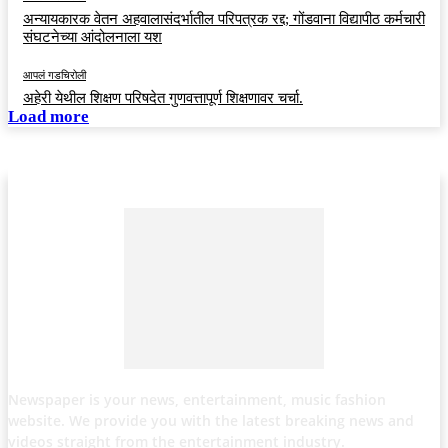
अन्यायकारक वेतन अहवालासंदर्भातील परिपत्रक रद्द; गोंडवाना विद्यापीठ कर्मचारी
संघटनेच्या आंदोलनाला यश
आपलं गडचिरोली
अहेरी येथील शिक्षण परिषदेत गुणवत्तापूर्ण शिक्षणावर चर्चा.
Load more
Newspaper is your news, entertainment, music fashion
website. We provide you with the latest breaking news and
videos straight from the entertainment industry.