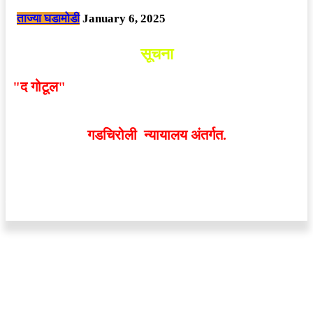
ताज्या घडामोडी
January 6, 2025
सूचना
"द गोटूल"
न्यूज नेटवर्कद्वारा प्रसिद्ध बातम्या आणि लेखामधून
व्यक्त झालेल्या मतांशी
संपादक मालक आणि प्रकाशक सहमत
असतीलच असे नाही
. अनावधानाने काही वाद निर्माण झाल्यास
गडचिरोली न्यायालय अंतर्गत.
वेबसाईट डिजाईन - 9421719953