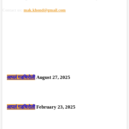
Contact us:
mak.khond@gmail.com
POPULAR POSTS
मोठी बातमी: कोपर्शी च्या जंगलात चकमकीत चार माओवाद्यांना कंठस्नान, 3महिलांचा
समावेश.
आपलं गडचिरोली
August 27, 2025
सार्वजनिक ठिकाणी महापुरुषांबद्दल अवमानजनक लिखाण करणा­या विकृतांस गडचिरोली
पोलीसांनी घेतले ताब्यात
आपलं गडचिरोली
February 23, 2025
नक्षलवाद्यांनी केलेल्या शक्तिशाली आयईडी च्या स्फोटात 9 जवान शहीद. ………
छत्तीसगड मधील बिजापूर जिल्ह्यातील घटना.