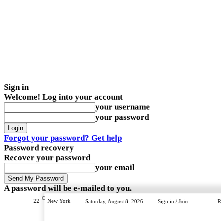
Sign in
Welcome! Log into your account
your username
your password
Forgot your password? Get help
Password recovery
Recover your password
your email
A password will be e-mailed to you.
C
22
New York
Saturday, August 8, 2026
Sign in / Join
R