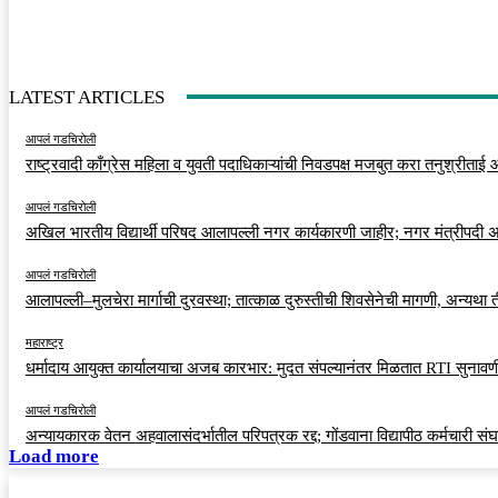
LATEST ARTICLES
आपलं गडचिरोली
राष्ट्रवादी काँग्रेस महिला व युवती पदाधिकाऱ्यांची निवडपक्ष मजबुत करा तनुश्रीताई
आपलं गडचिरोली
अखिल भारतीय विद्यार्थी परिषद आलापल्ली नगर कार्यकारणी जाहीर; नगर मंत्रीपदी अर
आपलं गडचिरोली
आलापल्ली–मुलचेरा मार्गाची दुरवस्था; तात्काळ दुरुस्तीची शिवसेनेची मागणी, अन्यथा
महाराष्ट्र
धर्मादाय आयुक्त कार्यालयाचा अजब कारभार: मुदत संपल्यानंतर मिळतात RTI सुनावणी
आपलं गडचिरोली
अन्यायकारक वेतन अहवालासंदर्भातील परिपत्रक रद्द; गोंडवाना विद्यापीठ कर्मचारी स
Load more