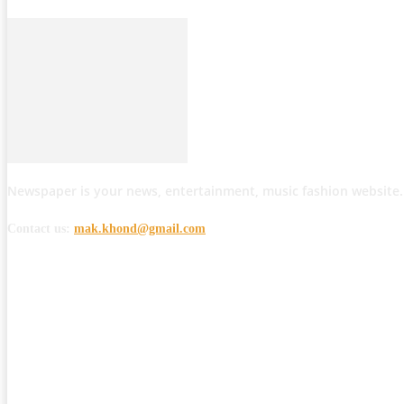
Newspaper is your news, entertainment, music fashion website.
Contact us:
mak.khond@gmail.com
POPULAR POSTS
मोठी बातमी: कोपर्शी च्या जंगलात चकमकीत चार माओवाद्यांना कंठस्नान, 3महिलांचा समावे