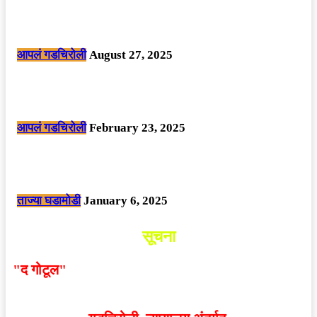
मोठी बातमी: कोपर्शी च्या जंगलात चकमकीत चार माओवाद्यांना कंठस्नान, 3महिलांचा
समावेश.
आपलं गडचिरोली
August 27, 2025
सार्वजनिक ठिकाणी महापुरुषांबद्दल अवमानजनक लिखाण करणा­या विकृतांस गडचिरोली
पोलीसांनी घेतले ताब्यात
आपलं गडचिरोली
February 23, 2025
नक्षलवाद्यांनी केलेल्या शक्तिशाली आयईडी च्या स्फोटात 9 जवान शहीद. ………
छत्तीसगड मधील बिजापूर जिल्ह्यातील घटना.
ताज्या घडामोडी
January 6, 2025
सूचना
"द गोटूल"
न्यूज नेटवर्कद्वारा प्रसिद्ध बातम्या आणि लेखामधून
व्यक्त झालेल्या मतांशी
संपादक मालक आणि प्रकाशक सहमत
असतीलच असे नाही
. अनावधानाने काही वाद निर्माण झाल्यास