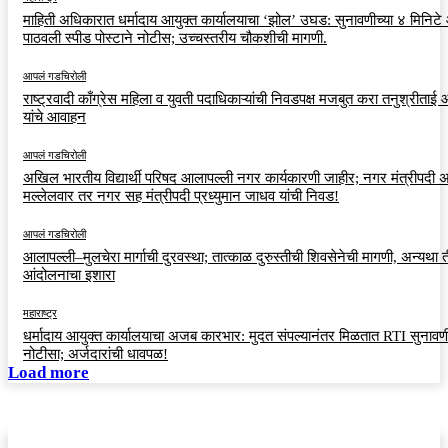
माहिती अधिकारात धर्मादाय आयुक्त कार्यालयाचा ‘झोल’ उघड: सुनावणीच्या ४ मिनिट
पाठवली स्पीड पोस्टाने नोटीस; उच्चस्तरीय चौकशीची मागणी.
आपलं गडचिरोली
राष्ट्रवादी काँग्रेस महिला व युवती पदाधिकाऱ्यांची निवडपक्ष मजबुत करा तनुश्रीताई
यांचे आवाहन
आपलं गडचिरोली
अखिल भारतीय विद्यार्थी परिषद आलापल्ली नगर कार्यकारणी जाहीर; नगर मंत्रीपदी अर
मल्लेलवार तर नगर सह मंत्रीपदी प्रध्युमान जाधव यांची निवड!
आपलं गडचिरोली
आलापल्ली–मुलचेरा मार्गाची दुरवस्था; तात्काळ दुरुस्तीची शिवसेनेची मागणी, अन्यथा त
आंदोलनाचा इशारा
महाराष्ट्र
धर्मादाय आयुक्त कार्यालयाचा अजब कारभार: मुदत संपल्यानंतर मिळतात RTI सुनावणी
नोटीसा; अर्जदारांची धावपळ!
Load more