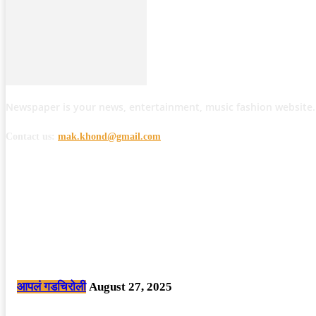
Newspaper is your news, entertainment, music fashion website.
Contact us:
mak.khond@gmail.com
POPULAR POSTS
मोठी बातमी: कोपर्शी च्या जंगलात चकमकीत चार माओवाद्यांना कंठस्नान, 3महिलांचा समावे
आपलं गडचिरोली
August 27, 2025