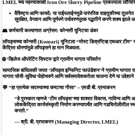
LMEL च्या महत्त्वाकांक्षी
Iron Ore Slurry Pipeline
प्रकल्पाला लॉजिस्
वैशिष्ट्य आणि फायदे:
या पाईपलाईनमुळे पारंपरिक वाहतुकीच्या तुलन
सुरक्षित, वेगवान आणि पूर्णपणे पर्यावरणपूरक पद्धतीने करणे शक्य झाले आ
👥
कर्मचारी कल्याणात अग्रेसर: कोन्सरी युनिटचा डंका
लॉयड्सच्या कोन्सरी (Konsari) युनिटला
“मोस्ट डिस्रप्टिव्ह एचआर टीम”
म
केंद्रित धोरणांमुळे लॉयड्सने हा मान मिळवला.
🌐
‘व्हिलेज ऑपरेटिंग सिस्टम’द्वारे ग्रामीण भागात परिवर्तन
सामाजिक बांधिलकी जपत ‘लॉयड्स इन्फिनिट फाउंडेशन’ने ग्रामीण भागात रा
भागात सोयी-सुविधा पोहोचवणे आणि सर्वसमावेशकतेला चालना देणे या उद्देशान
💬
“हा प्रत्येक सदस्याच्या कष्टाचा गौरव” – एमडी बी. प्रभाकरन
“हे पुरस्कार म्हणजे ‘टीम लॉयड्स’च्या शाश्वत विकास, नाविन्य आणि अ
लोककेंद्रित कार्यसंस्कृती निर्माण करण्यापर्यंत आणि गडचिरोलीतील स
करतो.”
—
श्री. बी. प्रभाकरन
(Managing Director, LMEL)