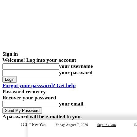
Sign in
Welcome! Log into your account
your username
your password
Forgot your password? Get help
Password recovery
Recover your password
your email
A password will be e-mailed to you.
C
32.2
New York
Friday, August 7, 2026
Sign in / Join
R