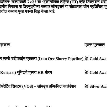
ेशन’ यांच्यासाठी २०२६ चा ‘इकोनॉमिक टाईम्स (ET) ब्रँड डिस्रप्शन अवॉर्ड
ीण विकास या त्रिसूत्रीच्या बळावर लॉयड्सने या सोहळ्यात तीन प्रतिष्ठित प
ील दबदबा पुन्हा एकदा सिद्ध केला आहे.
प्रकल्प
प्राप्त पुरस्कार
र स्लरी पाईपलाईन प्रकल्प (Iron Ore Slurry Pipeline)
🥇
Gold Awa
 (Konsari) युनिटचे प्रगत HR धोरण
🥇
Gold Awa
 ऑपरेटिंग सिस्टम (VOS) – लॉयड्स इन्फिनिट फाउंडेशन
🥈
Silver Aw