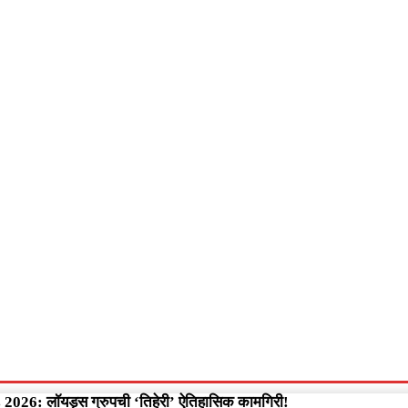
आपलं गडचिरोली
आपला विदर्भ
गुन्हेवृत्त
More
Video
26: लॉयड्स ग्रुपची ‘तिहेरी’ ऐतिहासिक कामगिरी!