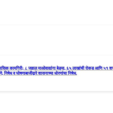
हासिक कामगिरी; ८ जहाल माओवाद्यांना बेड्या, ६५ लाखांची रोकड आणि ५१ शस्त
णे, निषेध व घोषणाबाजीद्वारे शासनाच्या धोरणांचा निषेध.