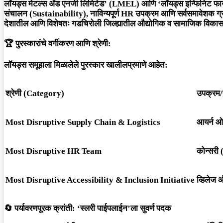
लॉयड्स मेटल्स अँड एनर्जी लिमिटेड’ (LMEL) आणि ‘लॉयड्स इन्फिनिट फाउंड
संचालन (Sustainability), नाविन्यपूर्ण HR उपक्रम आणि सर्वसमावेशक ग्राम
देशातील आणि विशेषतः गडचिरोली जिल्ह्यातील औद्योगिक व सामाजिक विकासात
🏆
पुरस्कारांचे वर्गीकरण आणि श्रेणी:
लॉयड्स समूहाला मिळालेले पुरस्कार खालीलप्रमाणे आहेत:
श्रेणी (Category)
उपक्रम/
Most Disruptive Supply Chain & Logistics
आयर्न ओ
Most Disruptive HR Team
कोन्सरी
Most Disruptive Accessibility & Inclusion Initiative
व्हिलेज
🔄
पर्यावरणपूरक क्रांती: ‘स्लरी पाईपलाईन’ला सुवर्ण पदक