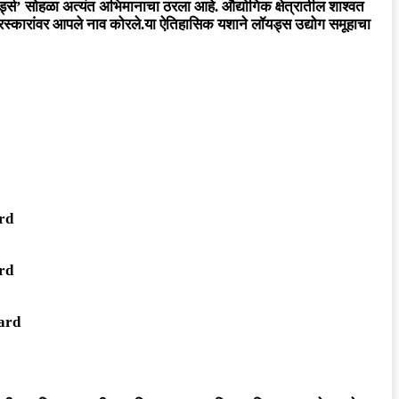
्स’ सोहळा अत्यंत अभिमानाचा ठरला आहे. औद्योगिक क्षेत्रातील शाश्वत
ुरस्कारांवर आपले नाव कोरले.या ऐतिहासिक यशाने लॉयड्स उद्योग समूहाचा
rd
rd
ard