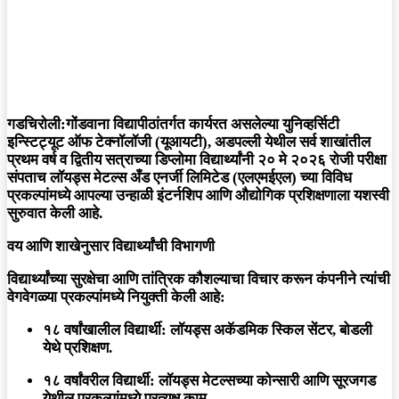
गडचिरोली:
गोंडवाना विद्यापीठांतर्गत कार्यरत असलेल्या युनिव्हर्सिटी
इन्स्टिट्यूट ऑफ टेक्नॉलॉजी (यूआयटी), अडपल्ली येथील सर्व शाखांतील
प्रथम वर्ष व द्वितीय सत्राच्या डिप्लोमा विद्यार्थ्यांनी २० मे २०२६ रोजी परीक्षा
संपताच लॉयड्स मेटल्स अँड एनर्जी लिमिटेड (एलएमईएल) च्या विविध
प्रकल्पांमध्ये आपल्या उन्हाळी इंटर्नशिप आणि औद्योगिक प्रशिक्षणाला यशस्वी
सुरुवात केली आहे.
वय आणि शाखेनुसार विद्यार्थ्यांची विभागणी
विद्यार्थ्यांच्या सुरक्षेचा आणि तांत्रिक कौशल्याचा विचार करून कंपनीने त्यांची
वेगवेगळ्या प्रकल्पांमध्ये नियुक्ती केली आहे:
१८ वर्षांखालील विद्यार्थी:
लॉयड्स अकॅडमिक स्किल सेंटर, बोडली
येथे प्रशिक्षण.
१८ वर्षांवरील विद्यार्थी:
लॉयड्स मेटल्सच्या कोन्सारी आणि सूरजगड
येथील प्रकल्पांमध्ये प्रत्यक्ष काम.