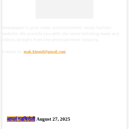
Newspaper is your news, entertainment, music fashion
website. We provide you with the latest breaking news and
videos straight from the entertainment industry.
Contact us:
mak.khond@gmail.com
POPULAR POSTS
मोठी बातमी: कोपर्शी च्या जंगलात चकमकीत चार माओवाद्यांना कंठस्नान, 3महिलांचा
समावेश.
आपलं गडचिरोली
August 27, 2025