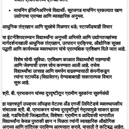
मायनिंग इंजिनिअरिंगचे विद्यार्थी:
सूरजगड मायनिंग प्रकल्पात खाण
उद्योगाचा प्रत्यक्ष आणि व्यावहारिक अनुभव.
आधुनिक तंत्रज्ञान आणि सुरक्षेचे मिळणार धडे; स्टायपेंडचाही विचार
या इंटर्नशिपदरम्यान विद्यार्थ्यांना अनुभवी अभियंते आणि उद्योगतज्ज्ञांच्या
मार्गदर्शनाखाली आधुनिक तंत्रज्ञान, उत्पादन प्रक्रिया, औद्योगिक सुरक्षा
पद्धती आणि कार्यस्थळ व्यवस्थापन यांचे प्रात्यक्षिक प्रशिक्षण दिले जात आहे.
विशेष सोयी-सुविधा:
प्रशिक्षण काळात विद्यार्थ्यांची राहण्याची
आणि जेवणाची उत्तम सोय करण्यात आली आहे. तसेच
विद्यार्थ्यांचा उत्साह आणि समर्पण वाढवण्यासाठी कंपनीकडून
त्यांना
स्टायपेंड (विद्यावेतन)
देण्याबाबतही सकारात्मक विचार
सुरू आहे.
श्री. बी. प्रभाकरन यांच्या दूरदृष्टीतून ग्रामीण युवकांना सुवर्णसंधी
हा महत्त्वपूर्ण उपक्रम लॉयड्स मेटल्स अँड एनर्जी लिमिटेडचे व्यवस्थापकीय
संचालक
श्री. बी. प्रभाकरन
यांच्या दूरदृष्टीपूर्ण नेतृत्वामुळे साकार झाला
आहे. गडचिरोली जिल्ह्यातील, विशेषतः ग्रामीण व आदिवासी भागातील
विद्यार्थ्यांना केवळ पुस्तकी ज्ञान न मिळता त्यांनी व्यावहारिक औद्योगिक
अनुभव आणि तांत्रिक प्राविण्य आत्मसात करावे, यासाठी ते कटिबद्ध आहेत.