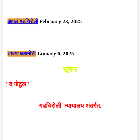
सार्वजनिक ठिकाणी महापुरुषांबद्दल अवमानजनक लिखाण करणा­या विकृतांस गडचिरोली
पोलीसांनी घेतले ताब्यात
आपलं गडचिरोली
February 23, 2025
नक्षलवाद्यांनी केलेल्या शक्तिशाली आयईडी च्या स्फोटात 9 जवान शहीद. ………
छत्तीसगड मधील बिजापूर जिल्ह्यातील घटना.
ताज्या घडामोडी
January 6, 2025
सूचना
"द गोटूल"
न्यूज नेटवर्कद्वारा प्रसिद्ध बातम्या आणि लेखामधून
व्यक्त झालेल्या मतांशी
संपादक मालक आणि प्रकाशक सहमत
असतीलच असे नाही
. अनावधानाने काही वाद निर्माण झाल्यास
गडचिरोली न्यायालय अंतर्गत.
वेबसाईट डिजाईन - 9421719953