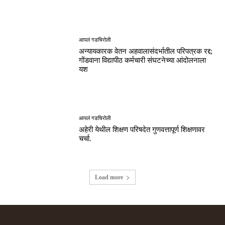
आपलं गडचिरोली
अन्यायकारक वेतन अहवालासंदर्भातील परिपत्रक रद्द;
गोंडवाना विद्यापीठ कर्मचारी संघटनेच्या आंदोलनाला
यश
आपलं गडचिरोली
अहेरी येथील शिक्षण परिषदेत गुणवत्तापूर्ण शिक्षणावर
चर्चा.
Load more