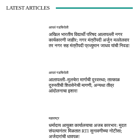
LATEST ARTICLES
आपलं गडचिरोली
अखिल भारतीय विद्यार्थी परिषद आलापल्ली नगर
कार्यकारणी जाहीर; नगर मंत्रीपदी अर्जुन मल्लेलवार
तर नगर सह मंत्रीपदी प्रध्युमान जाधव यांची निवड!
आपलं गडचिरोली
आलापल्ली–मुलचेरा मार्गाची दुरवस्था; तात्काळ
दुरुस्तीची शिवसेनेची मागणी, अन्यथा तीव्र
आंदोलनाचा इशारा
महाराष्ट्र
धर्मादाय आयुक्त कार्यालयाचा अजब कारभार: मुदत
संपल्यानंतर मिळतात RTI सुनावणीच्या नोटीसा;
अर्जदारांची धावपळ!