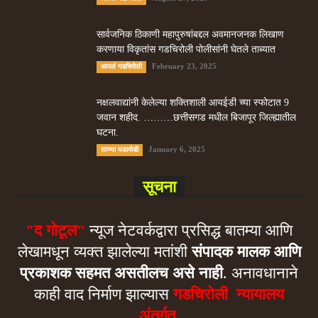
सार्वजनिक ठिकाणी महापुरुषांबद्दल अवमानजनक लिखाण
करणा­या विकृतांस गडचिरोली पोलीसांनी घेतले ताब्यात
February 23, 2025
आपलं गडचिरोली
नक्षलवाद्यांनी केलेल्या शक्तिशाली आयईडी च्या स्फोटात 9
जवान शहीद. ………छत्तीसगड मधील बिजापूर जिल्ह्यातील
घटना.
January 6, 2025
ताज्या घडामोडी
सूचना
"द गोटूल"
न्यूज नेटवर्कद्वारा प्रसिद्ध बातम्या आणि
लेखामधून व्यक्त झालेल्या मतांशी
संपादक मालक आणि
प्रकाशक सहमत असतीलच असे नाही
. अनावधानाने
काही वाद निर्माण झाल्यास
गडचिरोली न्यायालय
अंतर्गत.