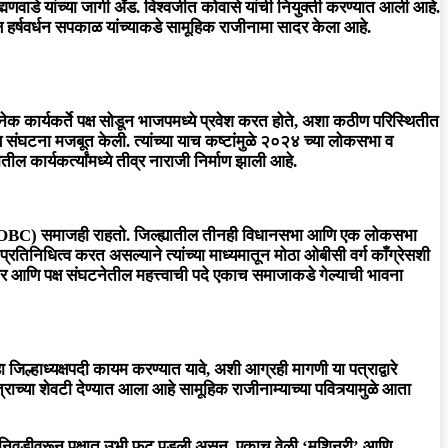
्मणवाडे यांच्या जागी ॲड. विश्वजीत कोवासे यांची नियुक्ती करण्यात आली आहे.
्यक्ष हर्षवर्धन सपकाळ यांच्याकडे सामूहिक राजीनामा सादर केला आहे.
क कार्यकर्ते पक्ष सोडून भाजपमध्ये प्रवेश करत होते, अशा कठीण परिस्थितीत
 पक्ष संघटना मजबूत केली. त्यांच्या याच कष्टांमुळे २०२४ च्या लोकसभा व
 कार्यकर्त्यांमध्ये तीव्र नाराजी निर्माण झाली आहे.
ओबीसी (OBC) समाजही राहतो. जिल्ह्यातील तीनही विधानसभा आणि एक लोकसभा
रतिनिधित्व करत असल्याने त्यांच्या माध्यमातून मोठा ओबीसी वर्ग काँग्रेसशी
र आणि पक्ष संघटनेतील महत्त्वाची पदे एकाच समाजाकडे गेल्याची भावना
 जिल्हाध्यक्षपदी कायम करण्यात यावे, अशी आग्रही मागणी या पत्राद्वारे
राच्या शेवटी देण्यात आला आहे सामूहिक राजीनाम्याच्या पवित्र्यामुळे आता
्ष निवडीवरून पक्षात उभी फूट पडली असून, एकाच वेळी ‘मशिनरी’ आणि