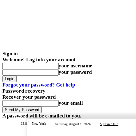
Sign in
Welcome! Log into your account
your username
your password
Forgot your password? Get help
Password recovery
Recover your password
your email
A password will be e-mailed to you.
C
22.8
New York
Saturday, August 8, 2026
Sign in / Join