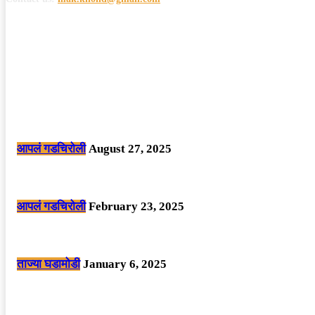
POPULAR POSTS
मोठी बातमी: कोपर्शी च्या जंगलात चकमकीत चार माओवाद्यांना कंठस्नान, 3महिलांचा समावे
आपलं गडचिरोली
August 27, 2025
सार्वजनिक ठिकाणी महापुरुषांबद्दल अवमानजनक लिखाण करणा­या विकृतांस गडचिरोली पोलीस
आपलं गडचिरोली
February 23, 2025
नक्षलवाद्यांनी केलेल्या शक्तिशाली आयईडी च्या स्फोटात 9 जवान शहीद. ………छत्तीसगड
ताज्या घडामोडी
January 6, 2025