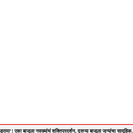
आपलं गडचिरोली
आपला विदर्भ
गुन्हेवृत्त
More
Video
ड्रामा’! एका बाजूला नवख्यांचं शक्तिप्रदर्शन, दुसऱ्या बाजूला जुन्यांचा सामूहिक.