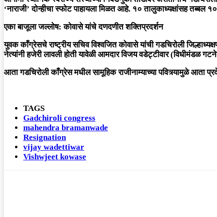
‘नाराजी’ दोन्हीचा स्फोट पाहायला मिळत आहे. १० तालुकाध्यक्षांसह तब्बल १
एका बाजूला जल्लोष: कोवासे यांचे दणदणीत शक्तिप्रदर्शन
युवक काँग्रेसचे राष्ट्रीय सचिव
विश्वजित कोवासे
यांची गडचिरोली जिल्हाध्यक्ष
नेत्यांनी हजेरी लावली होती यावेळी आमदार विजय वडेट्टीवार (विधीमंडळ गटने
आता गडचिरोली काँग्रेस मधील सामूहिक राजीनाम्याच्या पवित्र्यामुळे आता प्रदे
TAGS
Gadchiroli congress
mahendra bramanwade
Resignation
vijay wadettiwar
Vishwjeet kowase