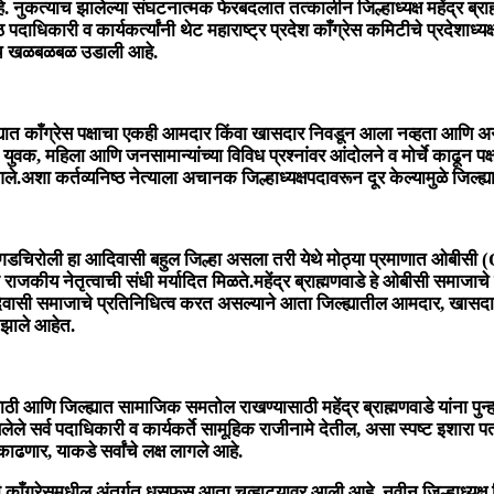
 नुकत्याच झालेल्या संघटनात्मक फेरबदलात तत्कालीन जिल्हाध्यक्ष महेंद्र ब्राह
्ठ पदाधिकारी व कार्यकर्त्यांनी थेट महाराष्ट्र प्रदेश काँग्रेस कमिटीचे प्रदेशाध
 एकच खळबळबळ उडाली आहे.
यात काँग्रेस पक्षाचा एकही आमदार किंवा खासदार निवडून आला नव्हता आणि अने
तकरी, युवक, महिला आणि जनसामान्यांच्या विविध प्रश्नांवर आंदोलने व मोर्चे काढून
कर्तव्यनिष्ठ नेत्याला अचानक जिल्हाध्यक्षपदावरून दूर केल्यामुळे जिल्ह्यातील
ला आहे. गडचिरोली हा आदिवासी बहुल जिल्हा असला तरी येथे मोठ्या प्रमाणात 
य नेतृत्वाची संधी मर्यादित मिळते.महेंद्र ब्राह्मणवाडे हे ओबीसी समाजाचे प्
 आदिवासी समाजाचे प्रतिनिधित्व करत असल्याने आता जिल्ह्यातील आमदार, खासदा
 झाले आहेत.
 आणि जिल्ह्यात सामाजिक समतोल राखण्यासाठी महेंद्र ब्राह्मणवाडे यांना पुन्हा
े सर्व पदाधिकारी व कार्यकर्ते सामूहिक राजीनामे देतील, असा स्पष्ट इशारा पत्
काढणार, याकडे सर्वांचे लक्ष लागले आहे.
 काँग्रेसमधील अंतर्गत धुसफूस आता चव्हाट्यावर आली आहे. नवीन जिल्हाध्यक