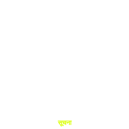
श.
ांनी घेतले ताब्यात
 मधील बिजापूर जिल्ह्यातील घटना.
सूचना