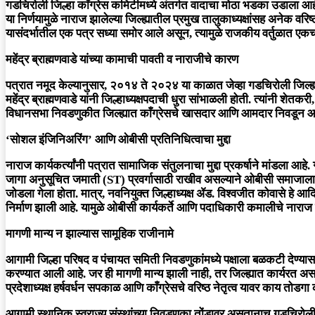
गडचिरोली जिल्हा काँग्रेस कमिटीमध्ये अंतर्गत वादाचा मोठा भडका उडाला आहे.
या निर्णयामुळे नाराज झालेल्या जिल्ह्यातील प्रमुख तालुकाध्यक्षांसह अनेक वरिष
यासंदर्भातील एक पत्र सध्या समोर आले असून, त्यामुळे राजकीय वर्तुळात
महेंद्र ब्राह्मणवाडे यांच्या कामाची पावती व नाराजीचे कारण
पत्रात नमूद केल्यानुसार, २०१४ ते २०२४ या काळात जेव्हा गडचिरोली जिल्ह्
महेंद्र ब्राह्मणवाडे यांनी जिल्हाध्यक्षपदाची धुरा सांभाळली होती. त्यांनी शे
विधानसभा निवडणुकीत जिल्ह्यात काँग्रेसचे खासदार आणि आमदार निवडून आले.अशा 
‘सोशल इंजिनिअरिंग’ आणि ओबीसी प्रतिनिधित्वाचा मुद्दा
नाराज कार्यकर्त्यांनी पत्रात सामाजिक संतुलनाचा मुद्दा प्रकर्षाने मांड
जागा अनुसूचित जमाती (ST) प्रवर्गासाठी राखीव असल्याने ओबीसी समाजाला राजकी
जोडला गेला होता. मात्र, नवनियुक्त जिल्हाध्यक्ष ॲड. विश्वजीत कोवासे हे
निर्माण झाली आहे. यामुळे ओबीसी कार्यकर्ते आणि पदाधिकारी कमालीचे नाराज
मागणी मान्य न झाल्यास सामूहिक राजीनामे
आगामी जिल्हा परिषद व पंचायत समिती निवडणुकांमध्ये पक्षाला बळकटी देण्यासाठी
करण्यात आली आहे. जर ही मागणी मान्य झाली नाही, तर जिल्ह्यात कार्यरत असलेल
प्रदेशाध्यक्ष हर्षवर्धन सपकाळ आणि काँग्रेसचे वरिष्ठ नेतृत्व यावर काय तोडगा 
आगामी स्थानिक स्वराज्य संस्थांच्या निवडणुका तोंडावर असतानाच गडचिरोली