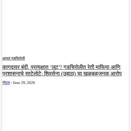
आपलं गडचिरोली
कागदावर बंदी, प्रत्यक्षात ‘लूट’! गडचिरोलीत रेती माफिया आणि
प्रशासनाचे साटेलोटे; शिवसेना (उबाठा) चा खळबळजनक आरोप
गोटूल
-
June 29, 2026