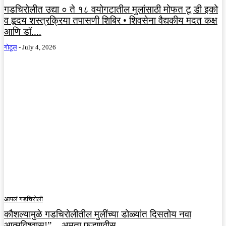
गडचिरोलीत उद्या ० ते १८ वयोगटातील मुलांसाठी मोफत टू डी इको
व हृदय शस्त्रक्रिया तपासणी शिबिर • शिवसेना वैद्यकीय मदत कक्ष
आणि डॉ....
गोटूल
-
July 4, 2026
आपलं गडचिरोली
कौशल्यामुळे गडचिरोलीतील मुलींच्या डोळ्यांत दिसतोय नवा
आत्मविश्वास!” – अमृता फडणवीस