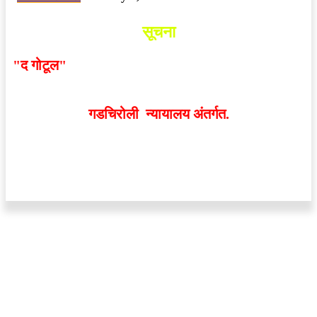
सूचना
"द गोटूल"
न्यूज नेटवर्कद्वारा प्रसिद्ध बातम्या आणि लेखामधून
व्यक्त झालेल्या मतांशी
संपादक मालक आणि प्रकाशक सहमत
असतीलच असे नाही
. अनावधानाने काही वाद निर्माण झाल्यास
गडचिरोली न्यायालय अंतर्गत.
वेबसाईट डिजाईन - 9421719953