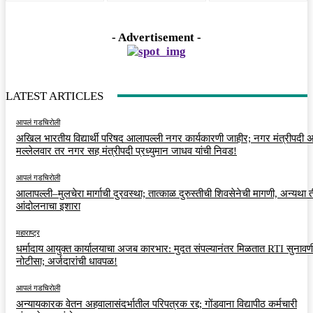
- Advertisement -
LATEST ARTICLES
आपलं गडचिरोली
अखिल भारतीय विद्यार्थी परिषद आलापल्ली नगर कार्यकारणी जाहीर; नगर मंत्रीपदी अर
मल्लेलवार तर नगर सह मंत्रीपदी प्रध्युमान जाधव यांची निवड!
आपलं गडचिरोली
आलापल्ली–मुलचेरा मार्गाची दुरवस्था; तात्काळ दुरुस्तीची शिवसेनेची मागणी, अन्यथा त
आंदोलनाचा इशारा
महाराष्ट्र
धर्मादाय आयुक्त कार्यालयाचा अजब कारभार: मुदत संपल्यानंतर मिळतात RTI सुनावणी
नोटीसा; अर्जदारांची धावपळ!
आपलं गडचिरोली
अन्यायकारक वेतन अहवालासंदर्भातील परिपत्रक रद्द; गोंडवाना विद्यापीठ कर्मचारी