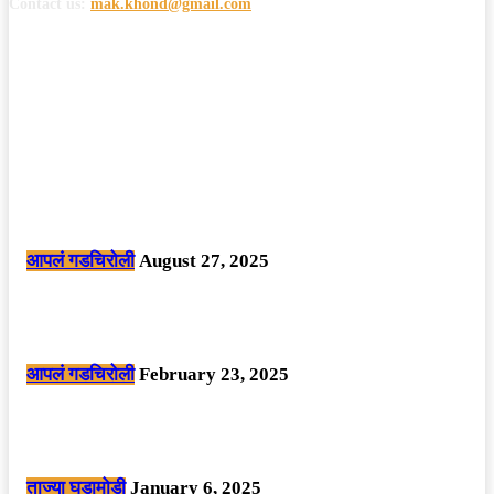
Contact us:
mak.khond@gmail.com
POPULAR POSTS
मोठी बातमी: कोपर्शी च्या जंगलात चकमकीत चार माओवाद्यांना कंठस्नान, 3महिलांचा
समावेश.
आपलं गडचिरोली
August 27, 2025
सार्वजनिक ठिकाणी महापुरुषांबद्दल अवमानजनक लिखाण करणा­या विकृतांस गडचिरोली
पोलीसांनी घेतले ताब्यात
आपलं गडचिरोली
February 23, 2025
नक्षलवाद्यांनी केलेल्या शक्तिशाली आयईडी च्या स्फोटात 9 जवान शहीद. ………
छत्तीसगड मधील बिजापूर जिल्ह्यातील घटना.
ताज्या घडामोडी
January 6, 2025