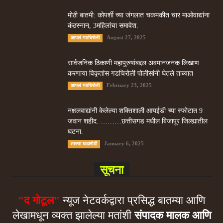
मोठी बातमी: कोपर्शी च्या जंगलात चकमकीत चार माओवाद्यांना
कंठस्नान, 3महिलांचा समावेश.
August 27, 2025
आपलं गडचिरोली
सार्वजनिक ठिकाणी महापुरुषांबद्दल अवमानजनक लिखाण
करणा­या विकृतांस गडचिरोली पोलीसांनी घेतले ताब्यात
February 23, 2025
आपलं गडचिरोली
नक्षलवाद्यांनी केलेल्या शक्तिशाली आयईडी च्या स्फोटात 9
जवान शहीद. ………छत्तीसगड मधील बिजापूर जिल्ह्यातील
घटना.
January 6, 2025
ताज्या घडामोडी
सूचना
"द गोटूल"
न्यूज नेटवर्कद्वारा प्रसिद्ध बातम्या आणि
लेखामधून व्यक्त झालेल्या मतांशी
संपादक मालक आणि