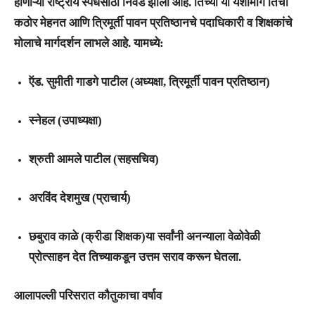
होणाऱ्या राष्ट्रीय स्पर्धेसाठी
निवड झाली आहे. तिच्या या यशामागे तिची
कठोर मेहनत आणि त्रिमूर्ती पावन प्रतिष्ठानचे पदाधिकारी व शिक्षकांचे
मोलाचे मार्गदर्शन लाभले आहे. यामध्ये:
ऍड. सुमीती गाडगे पाटील
(अध्यक्षा, त्रिमूर्ती पावन प्रतिष्ठान)
स्नेहल
(उपाध्यक्षा)
श्रुती आमले पाटील
(सहसचिव)
अरविंद देशमुख
(प्राचार्य)
छबुराव काळे
(क्रीडा शिक्षक)या सर्वांनी अनन्याला वेळोवेळी
प्रोत्साहन देत तिच्याकडून उत्तम सराव करून घेतला.
आलापल्ली परिसरात कौतुकाचा वर्षाव