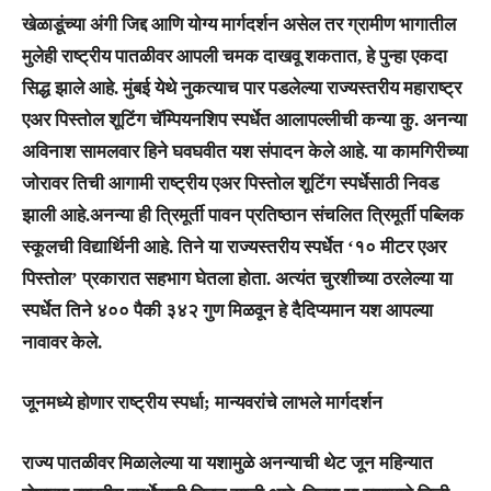
खेळाडूंच्या अंगी जिद्द आणि योग्य मार्गदर्शन असेल तर ग्रामीण भागातील
मुलेही राष्ट्रीय पातळीवर आपली चमक दाखवू शकतात, हे पुन्हा एकदा
सिद्ध झाले आहे. मुंबई येथे नुकत्याच पार पडलेल्या
राज्यस्तरीय महाराष्ट्र
एअर पिस्तोल शूटिंग चॅम्पियनशिप
स्पर्धेत आलापल्लीची कन्या
कु. अनन्या
अविनाश सामलवार
हिने घवघवीत यश संपादन केले आहे. या कामगिरीच्या
जोरावर तिची आगामी राष्ट्रीय एअर पिस्तोल शूटिंग स्पर्धेसाठी निवड
झाली आहे.अनन्या ही त्रिमूर्ती पावन प्रतिष्ठान संचलित
त्रिमूर्ती पब्लिक
स्कूलची
विद्यार्थिनी आहे. तिने या राज्यस्तरीय स्पर्धेत ‘१० मीटर एअर
पिस्तोल’ प्रकारात सहभाग घेतला होता. अत्यंत चुरशीच्या ठरलेल्या या
स्पर्धेत तिने
४०० पैकी ३४२ गुण
मिळवून हे दैदिप्यमान यश आपल्या
नावावर केले.
जूनमध्ये होणार राष्ट्रीय स्पर्धा; मान्यवरांचे लाभले मार्गदर्शन
राज्य पातळीवर मिळालेल्या या यशामुळे अनन्याची थेट
जून महिन्यात