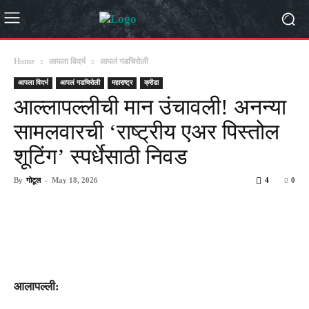
Home
आपला विदर्भ
आपलं गडचिरोली
आपला विदर्भ
आपलं गडचिरोली
महाराष्ट्र
क्रीडा
आल्लापल्लीची मान उंचावली! अनन्या
सामलवारची ‘राष्ट्रीय एअर पिस्तोल
शूटिंग’ स्पर्धेसाठी निवड
By
गोटूल
-
May 18, 2026
4
0
आलापल्ली: