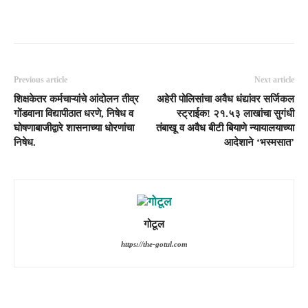
Previous article
Next article
शिक्षकेतर कर्मचाऱ्यांचे आंदोलन तीव्र
अहेरी पोलिसांचा अवैध धंद्यांवर सर्जिकल
गोंडवाना विद्यापीठात धरणे, निषेध व
स्ट्राईक! २१.५३ लाखांचा सुगंधी
घोषणाबाजीद्वारे शासनाच्या धोरणांचा
तंबाखू व अवैध बीटी बियाणे न्यायालयाच्या
निषेध.
आदेशाने ‘भस्मसात’
गोटूल
https://the-gotul.com