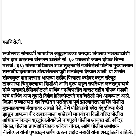
गडचिरोली:
छत्तीसगड सीमावर्ती भागातील अबुझमाडच्या घनदाट जंगलात नक्षलवाद्यांशी
दोन हात करताना वीरमरण आलेले सी-६० पथकाचे जवान दीपक चिन्ना
मडावी (३८) यांच्या पार्थिवावर आज शुक्रवारी गडचिरोली पोलीस मुख्यालयात
शासकीय इतमामात अंत्यसंस्कारापूर्वी मानवंदना देण्यात आली. या अत्यंत
शोकाकुल वातावरणात आपल्या शहीद पित्याला कडेवर बसून सॅल्युट
ठोकणाऱ्या चिमुकल्याचा व्हिडीओ आणि दृश्य पाहून उपस्थित जनसमुदायाचे
डोळे पाणावले.हेलिकॉप्टरने पार्थिव गडचिरोलीत दाखलशहीद दीपक मडावी
यांचे पार्थिव आज दुपारी विशेष हेलिकॉप्टरने गडचिरोली येथे आणण्यात आले.
जिल्हा रुग्णालयात शवविच्छेदन प्रक्रिया पूर्ण झाल्यानंतर पार्थिव पोलीस
मुख्यालयाच्या मैदानावर आणले गेले. येथे पोलिसांनी हवेत बंदुकीच्या फैरी
झाडून आपल्या वीर सहकाऱ्याला अखेरची मानवंदना दिली.वरिष्ठ पोलीस
अधिकाऱ्यांकडून श्रद्धांजलीयावेळी नागपूरचे पोलीस आयुक्त डॉ. रवींद्र
सिंगल, पोलीस उपमहानिरीक्षक अंकित गोयल, आणि पोलीस अधीक्षक
नीलोत्पल यांनी पुष्पचक्र अर्पण करून शहीद मडावी यांना श्रद्धांजली वाहिली.