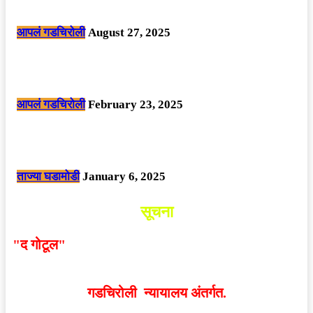
समावेश.
आपलं गडचिरोली
August 27, 2025
सार्वजनिक ठिकाणी महापुरुषांबद्दल अवमानजनक लिखाण करणा­या विकृतांस गडचिरोली
पोलीसांनी घेतले ताब्यात
आपलं गडचिरोली
February 23, 2025
नक्षलवाद्यांनी केलेल्या शक्तिशाली आयईडी च्या स्फोटात 9 जवान शहीद. ………
छत्तीसगड मधील बिजापूर जिल्ह्यातील घटना.
ताज्या घडामोडी
January 6, 2025
सूचना
"द गोटूल"
न्यूज नेटवर्कद्वारा प्रसिद्ध बातम्या आणि लेखामधून
व्यक्त झालेल्या मतांशी
संपादक मालक आणि प्रकाशक सहमत
असतीलच असे नाही
. अनावधानाने काही वाद निर्माण झाल्यास
गडचिरोली न्यायालय अंतर्गत.