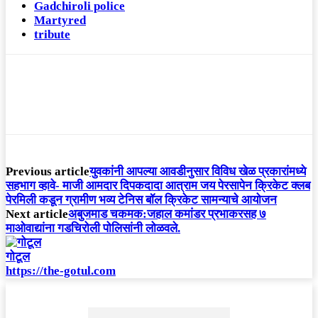
Gadchiroli police
Martyred
tribute
Previous article
युवकांनी आपल्या आवडीनुसार विविध खेळ प्रकारांमध्ये
सहभाग व्हावे- माजी आमदार दिपकदादा आत्राम जय पेरसापेन क्रिकेट क्लब
पेरमिली कडून ग्रामीण भव्य टेनिस बॉल क्रिकेट सामन्याचे आयोजन
Next article
अबुजमाड चकमक:जहाल कमांडर प्रभाकरसह ७
माओवाद्यांना गडचिरोली पोलिसांनी लोळवले.
गोटूल
https://the-gotul.com