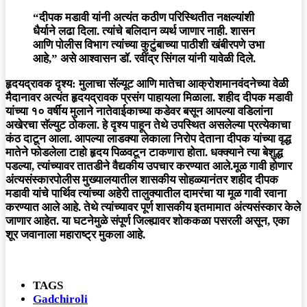
“दीपक मडावी यांनी अत्यंत कठीण परिस्थितीत नक्षल्यांशी
धैर्याने लढा दिला. त्यांचे बलिदान व्यर्थ जाणार नाही. शासन
आणि पोलीस विभाग त्यांच्या कुटुंबाच्या पाठीशी खंबीरपणे उभा
आहे,” असे आश्वासन डॉ. रवींद्र सिंगल यांनी यावेळी दिले.
हृदयद्रावक दृश्य: मुलाचा सॅल्यूट आणि मातेचा आक्रोशमानवंदनेच्या वेळी
मैदानावर अत्यंत हृदयद्रावक प्रसंग पाहायला मिळाला. शहीद दीपक मडावी
यांच्या १० वर्षीय मुलाने नातेवाईकाच्या कडेवर बसून आपल्या वडिलांना
अखेरचा सॅल्युट ठोकला. हे दृश्य पाहून तेथे उपस्थित असलेल्या प्रत्येकाचा
कंठ दाटून आला. आपल्या लाडक्या लेकाला निरोप देताना दीपक यांच्या वृद्ध
मातेने फोडलेला टाहो हृदय पिळवटून टाकणारा होता. धक्क्याने त्या बेशुद्ध
पडल्या, त्यांच्यावर तातडीने वैद्यकीय उपचार करण्यात आले.मूळ गावी होणार
अंत्यसंस्कारपोलीस मुख्यालयातील शासकीय सोहळ्यानंतर शहीद दीपक
मडावी यांचे पार्थिव त्यांच्या अहेरी तालुक्यातील दामरंचा या मूळ गावी रवाना
करण्यात आले आहे. तेथे त्यांच्यावर पूर्ण शासकीय इतमामात अंत्यसंस्कार केले
जाणार आहेत. या घटनेमुळे संपूर्ण जिल्ह्यावर शोककळा पसरली असून, एका
शूर जवानाला महाराष्ट्र मुकला आहे.
TAGS
Gadchiroli