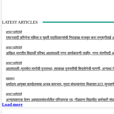
LATEST ARTICLES
आपलं गडचिरोली
राष्ट्रवादी काँग्रेस महिला व युवती पदाधिकाऱ्यांची निवडपक्ष मजबुत करा तनुश्रीताई
आपलं गडचिरोली
अखिल भारतीय विद्यार्थी परिषद आलापल्ली नगर कार्यकारणी जाहीर; नगर मंत्रीपदी अर
आपलं गडचिरोली
आलापल्ली–मुलचेरा मार्गाची दुरवस्था; तात्काळ दुरुस्तीची शिवसेनेची मागणी, अन्यथा
महाराष्ट्र
धर्मादाय आयुक्त कार्यालयाचा अजब कारभार: मुदत संपल्यानंतर मिळतात RTI सुनावणी
आपलं गडचिरोली
अन्यायकारक वेतन अहवालासंदर्भातील परिपत्रक रद्द; गोंडवाना विद्यापीठ कर्मचारी स
Load more