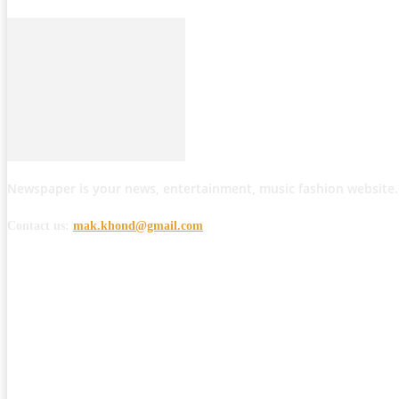
Newspaper is your news, entertainment, music fashion website.
Contact us:
mak.khond@gmail.com
POPULAR POSTS
मोठी बातमी: कोपर्शी च्या जंगलात चकमकीत चार माओवाद्यांना कंठस्नान, 3महिलांचा समावे