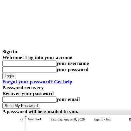
Sign in
Welcome! Log into your account
your username
your password
Forgot your password? Get help
Password recovery
Recover your password
your email
A password will be e-mailed to you.
C
22
New York
Saturday, August 8, 2026
Sign in / Join
R