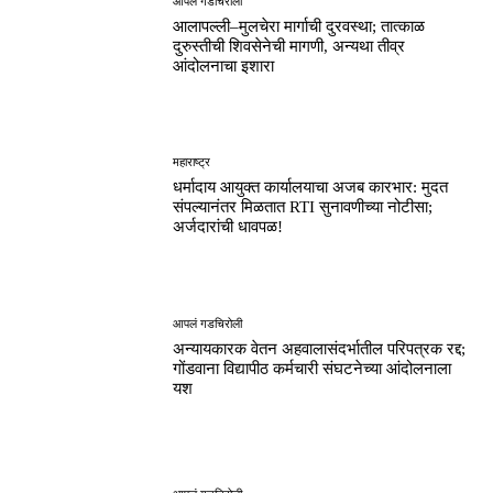
आपलं गडचिरोली
आलापल्ली–मुलचेरा मार्गाची दुरवस्था; तात्काळ
दुरुस्तीची शिवसेनेची मागणी, अन्यथा तीव्र
आंदोलनाचा इशारा
महाराष्ट्र
धर्मादाय आयुक्त कार्यालयाचा अजब कारभार: मुदत
संपल्यानंतर मिळतात RTI सुनावणीच्या नोटीसा;
अर्जदारांची धावपळ!
आपलं गडचिरोली
अन्यायकारक वेतन अहवालासंदर्भातील परिपत्रक रद्द;
गोंडवाना विद्यापीठ कर्मचारी संघटनेच्या आंदोलनाला
यश