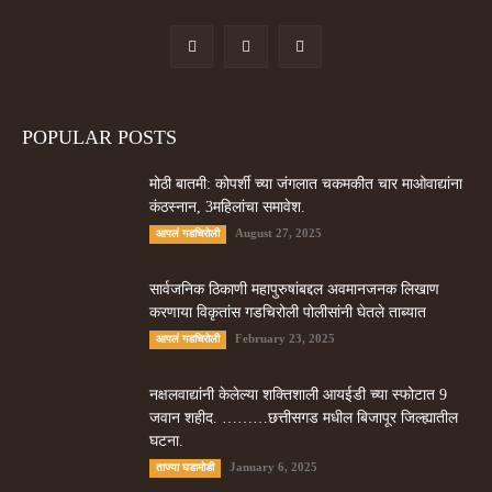
POPULAR POSTS
मोठी बातमी: कोपर्शी च्या जंगलात चकमकीत चार माओवाद्यांना
कंठस्नान, 3महिलांचा समावेश.
August 27, 2025
आपलं गडचिरोली
सार्वजनिक ठिकाणी महापुरुषांबद्दल अवमानजनक लिखाण
करणा­या विकृतांस गडचिरोली पोलीसांनी घेतले ताब्यात
February 23, 2025
आपलं गडचिरोली
नक्षलवाद्यांनी केलेल्या शक्तिशाली आयईडी च्या स्फोटात 9
जवान शहीद. ………छत्तीसगड मधील बिजापूर जिल्ह्यातील
घटना.
January 6, 2025
ताज्या घडामोडी