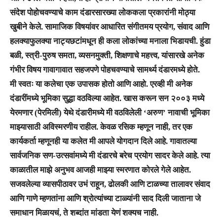
संदेश पोहोचवण्याचे काम दंडारसारख्या लोककला प्रकारांनी मोठ्या
खुबीने केले. सामाजिक विषयांवर आधारित संगीतमय प्रयोग, संवाद आणि
हलक्याफुलक्या नाट्यछटांमधून ही कला लोकांच्या मनाला भिडायची. हुंडा
बळी, स्त्री-पुरुष समता, व्यसनमुक्ती, शिक्षणाचे महत्त्व, यांसारखे अनेक
गंभीर विषय गावागावात सहजपणे पोहचवण्याचे सामर्थ्य दंडारमध्ये होते.
मी स्वतः या कलेचा एक उपासक होतो आणि आहो. एरव्ही मी अनेक
दंडारींमध्ये भूमिका सुद्धा वठविल्या आहेत. खास करून सन २००३ मध्ये
येरमणार (पेरमिली) येथे दंडारीमध्ये मी वठविलेली ‘अरुण’ नावाची भूमिका
माझ्यासाठी अविस्मरणीय राहील. केवळ रसिक म्हणून नाही, तर एक
कार्यकर्ता म्हणूनही या कलेत मी आपले योगदान दिले आहे. गावातल्या
सार्वजनिक सण-उत्सवांमध्ये मी दंडारचे बरेच प्रयोग सादर केले आहे. त्या
काळातील माझे अनुभव आजही माझ्या स्मरणात कोरले गेले आहेत.
सजवलेल्या व्यासपीठावर उभं राहून, ढोलकी आणि टाळच्या तालावर संवाद
आणि गाणे म्हणतांना आणि श्रोत्यांच्या टाळ्यांनी साद दिली जाताना जे
समाधान मिळायचं, ते शब्दांत मांडता येणं शक्यच नाही.