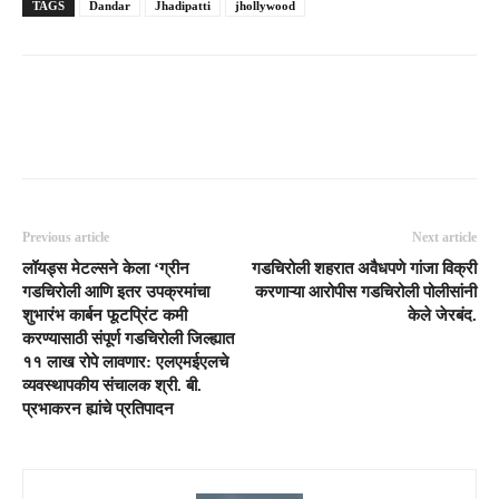
TAGS
Dandar
Jhadipatti
jhollywood
Previous article
Next article
लॉयड्स मेटल्सने केला ‘ग्रीन
गडचिरोली शहरात अवैधपणे गांजा विक्री
गडचिरोली आणि इतर उपक्रमांचा
करणाऱ्या आरोपीस गडचिरोली पोलीसांनी
शुभारंभ कार्बन फूटप्रिंट कमी
केले जेरबंद.
करण्यासाठी संपूर्ण गडचिरोली जिल्ह्यात
११ लाख रोपे लावणार: एलएमईएलचे
व्यवस्थापकीय संचालक श्री. बी.
प्रभाकरन ह्यांचे प्रतिपादन