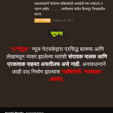
नक्षलवाद्यांनी केलेल्या शक्तिशाली आयईडी च्या स्फोटात 9
जवान शहीद. ………छत्तीसगड मधील बिजापूर जिल्ह्यातील
घटना.
January 6, 2025
ताज्या घडामोडी
सूचना
"द गोटूल"
न्यूज नेटवर्कद्वारा प्रसिद्ध बातम्या आणि
लेखामधून व्यक्त झालेल्या मतांशी
संपादक मालक आणि
प्रकाशक सहमत असतीलच असे नाही
. अनावधानाने
काही वाद निर्माण झाल्यास
गडचिरोली न्यायालय
अंतर्गत.