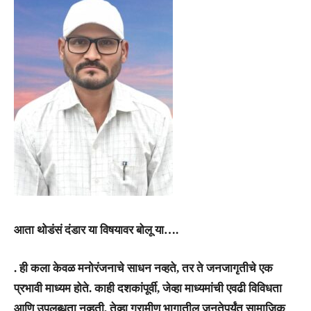
आता थोडंसं दंडार या विषयावर बोलू या….
. ही कला केवळ मनोरंजनाचे साधन नव्हते, तर ते जनजागृतीचे एक
प्रभावी माध्यम होते. काही दशकांपूर्वी, जेव्हा माध्यमांची एवढी विविधता
आणि उपलब्धता नव्हती, तेव्हा ग्रामीण भागातील जनतेपर्यंत सामाजिक