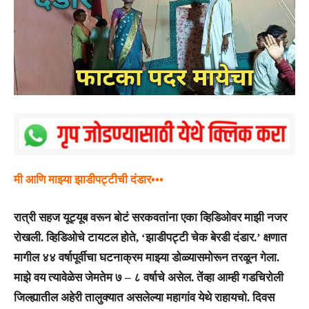
मी आणि माझ्या झाडीपट्टीची दंडार•••
रात्री सहज यूट्यूब वरून बोटं सरकवतांना एका व्हिडिओवर माझी नजर
रोखली. व्हिडिओचे टायटल होते, ‘झाडीपट्टी चेक बेरडी दंडार.’ क्षणात
मागील ४४ वर्षापूर्वीचा घटनाक्रम माझ्या डोळ्यासमोरून तरळून गेला.
माझे वय त्यावेळेस जेमतेम ७ – ८ वर्षाचे असेल. तेंव्हा आम्ही गडचिरोली
जिल्ह्यातील अहेरी तालुक्यात असलेल्या महागांव येथे राहायचो. दिवस