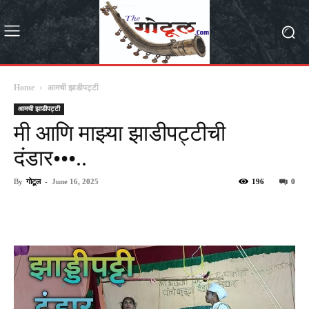
Home
आमची झाडीपट्टी
आमची झाडीपट्टी
मी आणि माझ्या झाडीपट्टीची
दंडार•••..
By
गोटूल
-
June 16, 2025
196
0