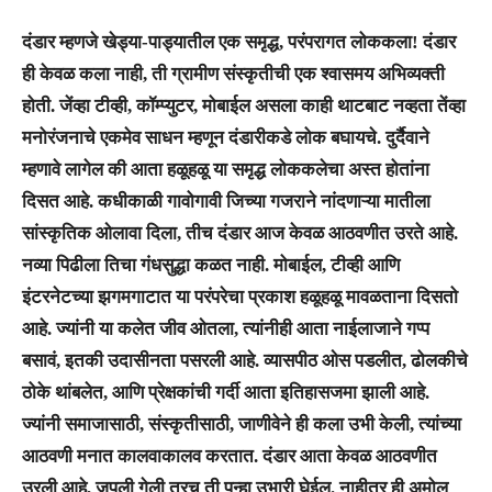
दंडार म्हणजे खेड्या-पाड्यातील एक समृद्ध, परंपरागत लोककला! दंडार
ही केवळ कला नाही, ती ग्रामीण संस्कृतीची एक श्वासमय अभिव्यक्ती
होती. जेंव्हा टीव्ही, कॉम्प्युटर, मोबाईल असला काही थाटबाट नव्हता तेंव्हा
मनोरंजनाचे एकमेव साधन म्हणून दंडारीकडे लोक बघायचे. दुर्दैवाने
म्हणावे लागेल की आता हळूहळू या समृद्ध लोककलेचा अस्त होतांना
दिसत आहे. कधीकाळी गावोगावी जिच्या गजराने नांदणाऱ्या मातीला
सांस्कृतिक ओलावा दिला, तीच दंडार आज केवळ आठवणीत उरते आहे.
नव्या पिढीला तिचा गंधसुद्धा कळत नाही. मोबाईल, टीव्ही आणि
इंटरनेटच्या झगमगाटात या परंपरेचा प्रकाश हळूहळू मावळताना दिसतो
आहे. ज्यांनी या कलेत जीव ओतला, त्यांनीही आता नाईलाजाने गप्प
बसावं, इतकी उदासीनता पसरली आहे. व्यासपीठ ओस पडलीत, ढोलकीचे
ठोके थांबलेत, आणि प्रेक्षकांची गर्दी आता इतिहासजमा झाली आहे.
ज्यांनी समाजासाठी, संस्कृतीसाठी, जाणीवेने ही कला उभी केली, त्यांच्या
आठवणी मनात कालवाकालव करतात. दंडार आता केवळ आठवणीत
उरली आहे, जपली गेली तरच ती पुन्हा उभारी घेईल. नाहीतर ही अमोल