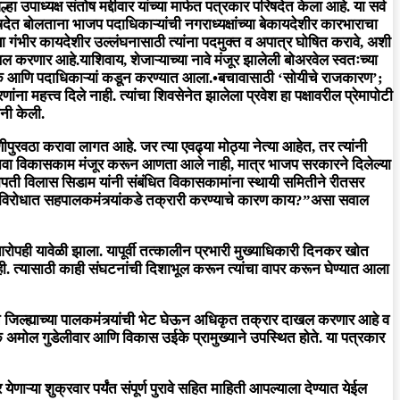
पाध्यक्ष संतोष मद्दीवार यांच्या मार्फत पत्रकार परिषदेत केला आहे. या सर्व
षदेत बोलताना भाजप पदाधिकाऱ्यांची नगराध्यक्षांच्या बेकायदेशीर कारभाराचा
या गंभीर कायदेशीर उल्लंघनासाठी त्यांना पदमुक्त व अपात्र घोषित करावे, अशी
खल करणार आहे.याशिवाय, शेजाऱ्याच्या नावे मंजूर झालेली बोअरवेल स्वतःच्या
सेवक आणि पदाधिकाऱ्यां कडून करण्यात आला.•बचावासाठी ‘सोयीचे राजकारण’;
ंना महत्त्व दिले नाही. त्यांचा शिवसेनेत झालेला प्रवेश हा पक्षावरील प्रेमापोटी
नी केली.
पाणीपुरवठा करावा लागत आहे. जर त्या एवढ्या मोठ्या नेत्या आहेत, तर त्यांनी
 नवा विकासकाम मंजूर करून आणता आले नाही, मात्र भाजप सरकारने दिलेल्या
पती विलास सिडाम यांनी संबंधित विकासकामांना स्थायी समितीने रीतसर
कामांविरोधात सहपालकमंत्र्यांकडे तक्रारी करण्याचे कारण काय?”असा सवाल
 आरोपही यावेळी झाला. यापूर्वी तत्कालीन प्रभारी मुख्याधिकारी दिनकर खोत
ाही. त्यासाठी काही संघटनांची दिशाभूल करून त्यांचा वापर करून घेण्यात आला
ल्ह्याच्या पालकमंत्र्यांची भेट घेऊन अधिकृत तक्रार दाखल करणार आहे व
क अमोल गुडेलीवार आणि विकास उईके प्रामुख्याने उपस्थित होते. या पत्रकार
ऱ्या शुक्रवार पर्यंत संपूर्ण पुरावे सहित माहिती आपल्याला देण्यात येईल