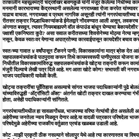
तत्कालीन महसूलमंत्री चंद्रशेखर बावणकुळे यांनी मंजूर केलेल्या निधीच्या का
मनमानी कारभाराच्या केंद्रस्थानी असलेल्या नगराध्यक्षा रोजा करपेत यांच्याव
पाढाच वाचला. नगराध्यक्षा व प्रथम नागरिक असूनही त्यांनी नगरपंचायतीच्या को
रीतसर तक्रार जिल्हाधिकाऱ्यांकडे ईमेलद्वारे नोंदवण्यात आली असून, लवकरच भा
अंगणात बसवून, त्यावर नियमबाह्यपणे वॉल कंपाउंड बांधून घेण्याचा बेकाय
पक्षाशी एकनिष्ठता कुठे? असा सवाल करीतसध्या शिवसेनेच्या मोठ्या नेत्या म्हणून 
नसून, केवळ स्वतःवर येणाऱ्या अपात्रतेच्या कारवाईपासून कायदेशीर बचाव कर
स्वतःच्या गावात ४ वर्षांपासून टँकरने पाणी; विकासकामांना मात्र ब्रेक देत आहेत
सहपालकमंत्र्यांकडे पाठपुरावा करून तिथे कायमस्वरूपी पाणीपुरवठा योजन
निधीतील विकासकामांविरुद्ध सहपालकमंत्र्यांकडे खोट्या तक्रारी करून का
मंजुरी दिल्याचे लेखी पत्र दिले आहे. मग आता खोटे कोण? सभापती की नगराध्यक
भाजप पदाधिकारी यावेळी केली.
खोट्या तक्रारींचा पूर्वेतिहास असल्याचे सांगत भाजपा पदाधिकाऱ्यांनी पुढे बो
यांच्याविरुद्धही ‘अ‍ॅट्रॉसिटी अ‍ॅक्ट’ अंतर्गत खोटी तक्रार दाखल करण्याचा
होता, असेही पदाधिकाऱ्यांनी सांगितले.
नगरपंचायतीमधील हा सावळागोंधळ, भाजपच्या वरिष्ठ नेत्यांची होत असलेली
अहेरीच्या जनतेला न्याय मिळवून देणार आहे.या वादळी पत्रकार परिषदेला भाजप
परिषदेमुळे अहेरीच्या राजकीय वर्तुळात प्रचंड खळबळ उडाली आहे.
कोट -माझी प्रकृती ठीक नसल्याने सोलापुर येथे आहे त्या कारणास्तव या विषयावर