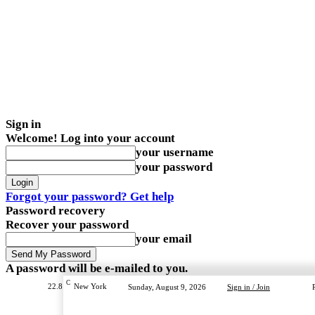
Sign in
Welcome! Log into your account
your username
your password
Forgot your password? Get help
Password recovery
Recover your password
your email
A password will be e-mailed to you.
C
22.8
New York
Sunday, August 9, 2026
Sign in / Join