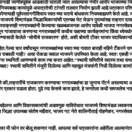
मांनाही जाणीवपूर्वक आडकाठी घातली जात असल्याचा गंभीर आरोप भाजपच्या जिल्हा उ
र नियमबाह्य कामांमुळे अपात्रतेची टांगती तलवार निर्माण झाली आहे.पत्रकार परि
णत्याही पूर्वपरवानगीशिवाय स्वतःच्या घराचे बांधकाम नियमबाह्यपणे केले आहे. 
जपचे शिष्टमंडळ जिल्हाधिकाऱ्यांची प्रत्यक्ष भेट घेऊन पुराव्यांसह तक्रार दा
देशीर पराक्रमही नगराध्यक्षांनी केल्याचा खळबळजनक आरोप यावेळी भाजपा नगर
गाजावाजा करणाऱ्या नगराध्यक्षांनी कधीच पक्षाच्या कार्यक्रमांना किंवा ध्येयधोरणा
ण्यासाठी केलेले ‘सोयीचे राजकारण’ होते, अशी बोचरी टीका भाजप पदाधिकाऱ्यां
.गेल्या चार वर्षांपासून नगराध्यक्षांच्या स्वतःच्या गावात बाराही महिने टँकरने 
ा का राबवली नाही? असा रोकडा सवाल भाजपने उपस्थित केला आहे. स्वतः एकही
मांना स्थगिती आणण्याचे काम त्या करत आहेत.”स्थायी समितीचे सदस्य तथा सभा
्षा? स्थायी समितीने मंजुरी दिलेल्या आणि महसूल मंत्र्यांनी निधी दिलेल्या 
लले की,तक्रारींचे राजकारण करण्याचा नगराध्यक्षांचा हा जुनाच पॅटर्न असल्याचा
 गंभीर प्रकार घडला होता. पुढे त्या केसचे काय झाले, हे जनतेला कधी समजलेच न
 अवहेलना आणि विकासकामांची अडवणूक याविरोधात भाजपचे शिष्टमंडळ लवकरच जि
 जिल्हा उपाध्यक्ष संतोष मद्दीवार, भाजप गट नेते शालिनीताई पोहणेकर, नगरसेव
 मी फोन वर बोलू शकणार नाही. आपल्या सर्व पत्रकारांना अहेरीला आल्यानंतर येणा