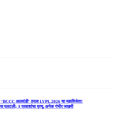
न्यात ‘BCCC आलदंडी’ ठरला LVPL 2026 चा महाविजेता!
लटली; २ प्रवाशांचा मृत्यू, अनेक गंभीर जखमी