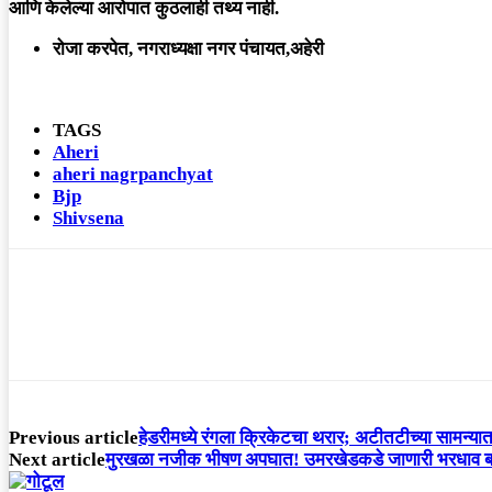
आणि केलेल्या आरोपात कुठलाही तथ्य नाही.
रोजा करपेत, नगराध्यक्षा नगर पंचायत,अहेरी
TAGS
Aheri
aheri nagrpanchyat
Bjp
Shivsena
Previous article
हेडरीमध्ये रंगला क्रिकेटचा थरार; अटीतटीच्या साम
Next article
मुरखळा नजीक भीषण अपघात! उमरखेडकडे जाणारी भरधाव बस प