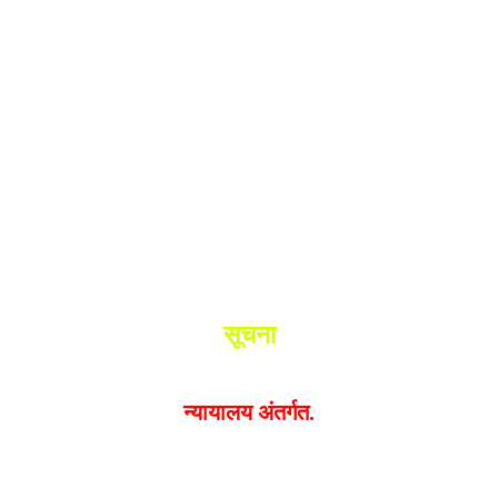
श.
ांनी घेतले ताब्यात
 मधील बिजापूर जिल्ह्यातील घटना.
सूचना
यक्त झालेल्या मतांशी
संपादक मालक आणि प्रकाशक सहमत असतील
न्यायालय अंतर्गत.