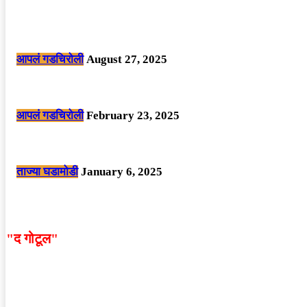
POPULAR POSTS
मोठी बातमी: कोपर्शी च्या जंगलात चकमकीत चार माओवाद्यांना कंठस्नान, 3महिलांचा समावे
आपलं गडचिरोली
August 27, 2025
सार्वजनिक ठिकाणी महापुरुषांबद्दल अवमानजनक लिखाण करणा­या विकृतांस गडचिरोली पोलीस
आपलं गडचिरोली
February 23, 2025
नक्षलवाद्यांनी केलेल्या शक्तिशाली आयईडी च्या स्फोटात 9 जवान शहीद. ………छत्तीसगड
ताज्या घडामोडी
January 6, 2025
"द गोटूल"
न्यूज नेटवर्कद्वारा प्रसिद्ध बातम्या आणि लेखामधून व्