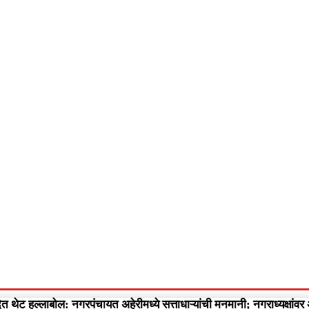
आपलं गडचिरोली
आपला विदर्भ
गुन्हेवृत्त
More
Video
 थेट हल्लाबोल: नगरपंचायत अहेरीमध्ये सत्ताधाऱ्यांची मनमानी; नगराध्यक्षांवर 