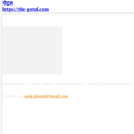
गोटूल
https://the-gotul.com
Newspaper is your news, entertainment, music fashion website.
Contact us:
mak.khond@gmail.com