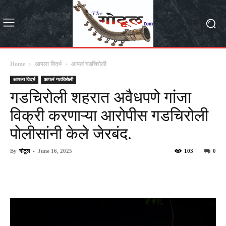
Home
आपला विदर्भ
आपलं गडचिरोली
आपला विदर्भ
आपलं गडचिरोली
गडचिरोली शहरात अवैधपणे गांजा
विक्री करणाऱ्या आरोपीस गडचिरोली
पोलीसांनी केले जेरबंद.
By
गोटूल
-
June 16, 2025
103
0