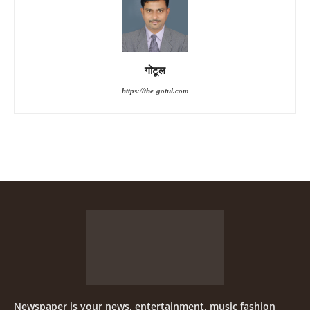
गोटूल
https://the-gotul.com
Newspaper is your news, entertainment, music fashion