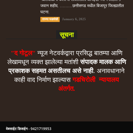
जवान शहीद. ………छत्तीसगड मधील बिजापूर जिल्ह्यातील
घटना.
January 6, 2025
ताज्या घडामोडी
सूचना
"द गोटूल"
न्यूज नेटवर्कद्वारा प्रसिद्ध बातम्या आणि
लेखामधून व्यक्त झालेल्या मतांशी
संपादक मालक आणि
प्रकाशक सहमत असतीलच असे नाही
. अनावधानाने
काही वाद निर्माण झाल्यास
गडचिरोली न्यायालय
अंतर्गत.
वेबसाईट डिजाईन - 9421719953