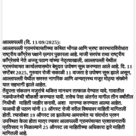
आल्लापल्ली (दि. 11/09/2025):
आल्लापल्ली ग्रामपंचायतीच्या कथित भोंगळ आणि भ्रष्ट कारभाराविरोधात
राष्ट्रीय काँग्रेस पक्षाने एल्गार पुकारला आहे. माजी सरपंच तथा राष्ट्रीय
काँग्रेसचे नेते अज्जू पठाण यांच्या नेतृत्वाखाली, आल्लापल्ली येथील
ग्रामपंचायत कार्यालयासमोर बेमुदत उपोषण सुरू करण्यात आले आहे. दि. 11
सप्टेंबर 2025, गुरुवार रोजी सकाळी 11 वाजता हे उपोषण सुरू झाले असून,
आल्लापल्ली येथील समस्त नागरिक आणि अन्यत्रस्थ मजूर मोठ्या संख्येने
यात सहभागी झाले आहेत.
तेंदुपत्ता संकलन मजुरांचे थकित मानधन तत्काळ देण्यात यावे, गावातील
नळयोजनेची चौकशी करण्यात यावी. तसेच पेसा अंतर्गत मागील तीन वर्षांतील
निधीची माहिती जाहीर करावी, अशा मागण्या करण्यात आल्या आहेत.
याआधी ही पठाण यांनी 13 ऑगस्ट रोजी वरील विषयावर माहिती मागितली
होती. त्यासोबत 19 ऑगस्ट ला झालेल्या आमसभेत या संदर्भात प्रश्न
उपस्थित केला होता मात्र त्यावर आलापल्ली ग्रामपंचायत प्रशासनातर्फे
प्रतिसाद न मिळाल्याने 25 ऑगस्ट ला माहितीच्या अधिकारा द्वारे माहिती
मागितली आहे.