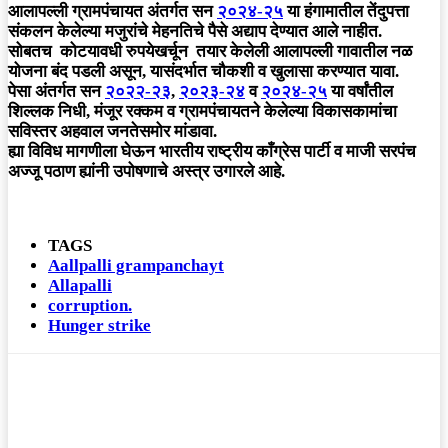
आलापल्ली ग्रामपंचायत अंतर्गत सन
२०२४-२५
या हंगामातील तेंदुपत्ता
संकलन केलेल्या मजुरांचे मेहनतिचे पैसे अद्याप देण्यात आले नाहीत.
सोबतच कोटयावधी रुपयेखर्चून तयार केलेली आलापल्ली गावातील नळ
योजना बंद पडली असून, यासंदर्भात चौकशी व खुलासा करण्यात यावा.
पेसा अंतर्गत सन
२०२२-२३
,
२०२३-२४
व
२०२४-२५
या वर्षांतील
शिल्लक निधी, मंजूर रक्कम व ग्रामपंचायतने केलेल्या विकासकामांचा
सविस्तर अहवाल जनतेसमोर मांडावा.
ह्या विविध मागणीला घेऊन भारतीय राष्ट्रीय काँग्रेस पार्टी व माजी सरपंच
अज्जू पठाण ह्यांनी उपोषणाचे अस्त्र उगारले आहे.
TAGS
Aallpalli grampanchayt
Allapalli
corruption.
Hunger strike