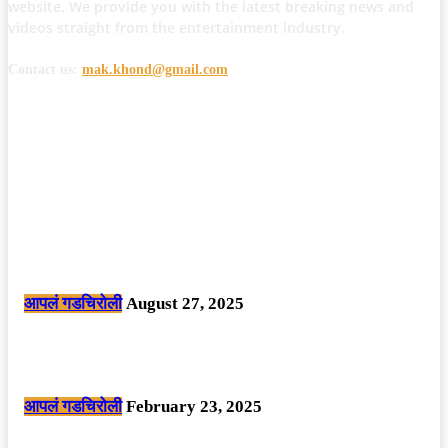
website. We provide you with the latest breaking news and
videos straight from the entertainment industry.
Contact us:
mak.khond@gmail.com
POPULAR POSTS
मोठी बातमी: कोपर्शी च्या जंगलात चकमकीत चार माओवाद्यांना कंठस्नान, 3महिलांचा
समावेश.
आपलं गडचिरोली
August 27, 2025
सार्वजनिक ठिकाणी महापुरुषांबद्दल अवमानजनक लिखाण करणा­या विकृतांस गडचिरोली
पोलीसांनी घेतले ताब्यात
आपलं गडचिरोली
February 23, 2025