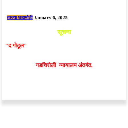
नक्षलवाद्यांनी केलेल्या शक्तिशाली आयईडी च्या स्फोटात 9 जवान शहीद. ………
छत्तीसगड मधील बिजापूर जिल्ह्यातील घटना.
ताज्या घडामोडी
January 6, 2025
सूचना
"द गोटूल"
न्यूज नेटवर्कद्वारा प्रसिद्ध बातम्या आणि लेखामधून
व्यक्त झालेल्या मतांशी
संपादक मालक आणि प्रकाशक सहमत
असतीलच असे नाही
. अनावधानाने काही वाद निर्माण झाल्यास
गडचिरोली न्यायालय अंतर्गत.
वेबसाईट डिजाईन - 9421719953