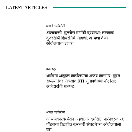
LATEST ARTICLES
आपलं गडचिरोली
आलापल्ली–मुलचेरा मार्गाची दुरवस्था; तात्काळ
दुरुस्तीची शिवसेनेची मागणी, अन्यथा तीव्र
आंदोलनाचा इशारा
महाराष्ट्र
धर्मादाय आयुक्त कार्यालयाचा अजब कारभार: मुदत
संपल्यानंतर मिळतात RTI सुनावणीच्या नोटीसा;
अर्जदारांची धावपळ!
आपलं गडचिरोली
अन्यायकारक वेतन अहवालासंदर्भातील परिपत्रक रद्द;
गोंडवाना विद्यापीठ कर्मचारी संघटनेच्या आंदोलनाला
यश