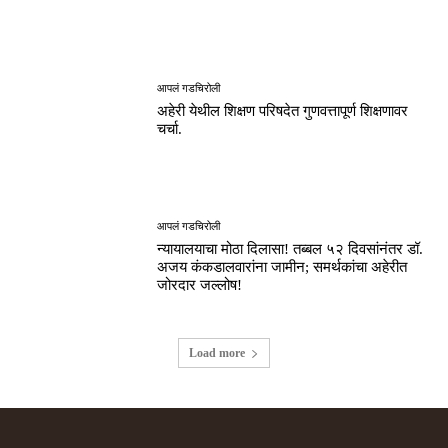
आपलं गडचिरोली
अहेरी येथील शिक्षण परिषदेत गुणवत्तापूर्ण शिक्षणावर
चर्चा.
आपलं गडचिरोली
न्यायालयाचा मोठा दिलासा! तब्बल ५२ दिवसांनंतर डॉ.
अजय कंकडालवारांना जामीन; समर्थकांचा अहेरीत
जोरदार जल्लोष!
Load more