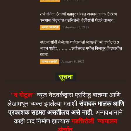
सार्वजनिक ठिकाणी महापुरुषांबद्दल अवमानजनक लिखाण
करणा­या विकृतांस गडचिरोली पोलीसांनी घेतले ताब्यात
February 23, 2025
आपलं गडचिरोली
नक्षलवाद्यांनी केलेल्या शक्तिशाली आयईडी च्या स्फोटात 9
जवान शहीद. ………छत्तीसगड मधील बिजापूर जिल्ह्यातील
घटना.
January 6, 2025
ताज्या घडामोडी
सूचना
"द गोटूल"
न्यूज नेटवर्कद्वारा प्रसिद्ध बातम्या आणि
लेखामधून व्यक्त झालेल्या मतांशी
संपादक मालक आणि
प्रकाशक सहमत असतीलच असे नाही
. अनावधानाने
काही वाद निर्माण झाल्यास
गडचिरोली न्यायालय
अंतर्गत.