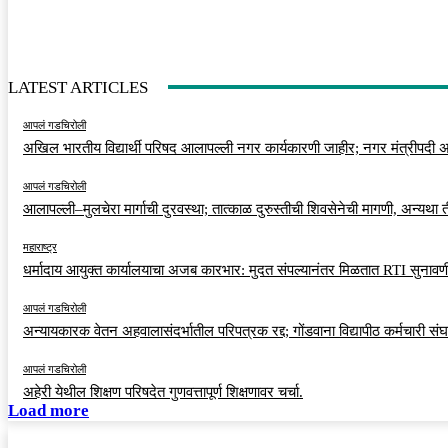
LATEST ARTICLES
आपलं गडचिरोली
अखिल भारतीय विद्यार्थी परिषद आलापल्ली नगर कार्यकारणी जाहीर; नगर मंत्रीपदी अर
आपलं गडचिरोली
आलापल्ली–मुलचेरा मार्गाची दुरवस्था; तात्काळ दुरुस्तीची शिवसेनेची मागणी, अन्यथा
महाराष्ट्र
धर्मादाय आयुक्त कार्यालयाचा अजब कारभार: मुदत संपल्यानंतर मिळतात RTI सुनावणी
आपलं गडचिरोली
अन्यायकारक वेतन अहवालासंदर्भातील परिपत्रक रद्द; गोंडवाना विद्यापीठ कर्मचारी स
आपलं गडचिरोली
अहेरी येथील शिक्षण परिषदेत गुणवत्तापूर्ण शिक्षणावर चर्चा.
Load more