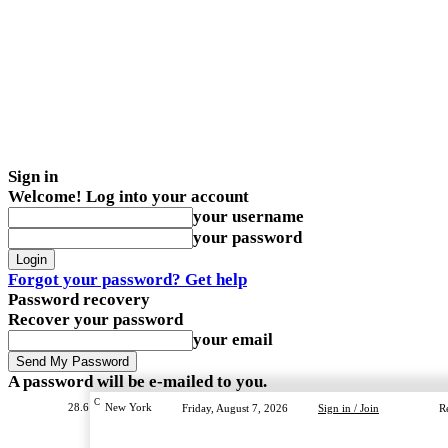
Sign in
Welcome! Log into your account
your username
your password
Forgot your password? Get help
Password recovery
Recover your password
your email
A password will be e-mailed to you.
C
28.6
New York
Friday, August 7, 2026
Sign in / Join
R