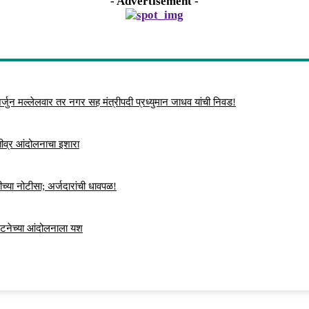
- Advertisement -
्जुन मल्लेलवार तर नगर सह मंत्रीपदी प्रध्युमान जाधव यांची निवड!
 तीव्र आंदोलनाचा इशारा
च्या नोटीसा; अर्जदारांची धावपळ!
ंघटनेच्या आंदोलनाला यश