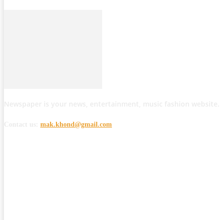
Newspaper is your news, entertainment, music fashion website.
Contact us:
mak.khond@gmail.com
POPULAR POSTS
मोठी बातमी: कोपर्शी च्या जंगलात चकमकीत चार माओवाद्यांना कंठस्नान, 3महिलांचा समावे