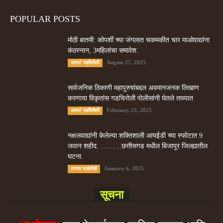
POPULAR POSTS
मोठी बातमी: कोपर्शी च्या जंगलात चकमकीत चार माओवाद्यांना
कंठस्नान, 3महिलांचा समावेश.
August 27, 2025
आपलं गडचिरोली
सार्वजनिक ठिकाणी महापुरुषांबद्दल अवमानजनक लिखाण
करणा­या विकृतांस गडचिरोली पोलीसांनी घेतले ताब्यात
February 23, 2025
आपलं गडचिरोली
नक्षलवाद्यांनी केलेल्या शक्तिशाली आयईडी च्या स्फोटात 9
जवान शहीद. ………छत्तीसगड मधील बिजापूर जिल्ह्यातील
घटना.
January 6, 2025
ताज्या घडामोडी
सूचना