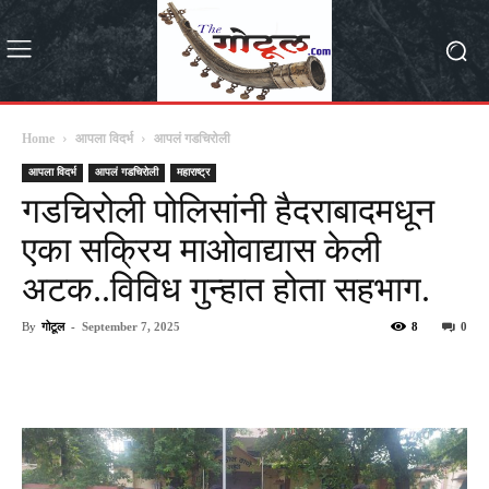
Home
आपला विदर्भ
आपलं गडचिरोली
आपला विदर्भ
आपलं गडचिरोली
महाराष्ट्र
गडचिरोली पोलिसांनी हैदराबादमधून
एका सक्रिय माओवाद्यास केली
अटक..विविध गुन्हात होता सहभाग.
By
गोटूल
-
September 7, 2025
8
0