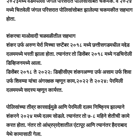
२०२३मध्ये वेडमपल्ली जंगल परिसरात पोलिसांसोबत चकमक. व २०२४
मध्ये चितवेली जंगल परिसरात पोलिसांसोबत झालेल्या चकमकीत सहभाग
होता.
शंकरचा माओवादी चळवळीतील सहभाग
शंकर उर्फ अरुण येर्रा मिच्चा सप्टेंबर २०१८ मध्ये छत्तीसगडमधील मद्देड
दलममध्ये भरती झाला होता. त्यानंतर तो डिसेंबर २०१८ मध्ये गडचिरोली
डिव्हिजनमध्ये आला.
डिसेंबर २०१८ ते २०२२: डिव्हीसीएम शंकरअण्णा उर्फ असाम उर्फ शिवा
उर्फ शिवय्या यांचा अंगरक्षक म्हणून काम,२०२२ ते २०२४: पेरमिली
दलममध्ये सदस्य म्हणून कार्यरत.
पोलिसांच्या तीव्र कारवाईमुळे आणि पेरमिली दलम निष्क्रिय झाल्याने
शंकरने २०२४ मध्ये दलम सोडले. त्यानंतर तो ७-८ महिने शेतीची कामे
करत होता. नंतर तो आंध्रप्रदेशातील एंटापूर आणि त्यानंतर हैदराबाद
येथे कामासाठी गेला.