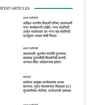
ATEST ARTICLES
आपलं गडचिरोली
अखिल भारतीय विद्यार्थी परिषद आलापल्ली
नगर कार्यकारणी जाहीर; नगर मंत्रीपदी
अर्जुन मल्लेलवार तर नगर सह मंत्रीपदी
प्रध्युमान जाधव यांची निवड!
आपलं गडचिरोली
आलापल्ली–मुलचेरा मार्गाची दुरवस्था;
तात्काळ दुरुस्तीची शिवसेनेची मागणी,
अन्यथा तीव्र आंदोलनाचा इशारा
महाराष्ट्र
धर्मादाय आयुक्त कार्यालयाचा अजब
कारभार: मुदत संपल्यानंतर मिळतात RTI
सुनावणीच्या नोटीसा; अर्जदारांची धावपळ!