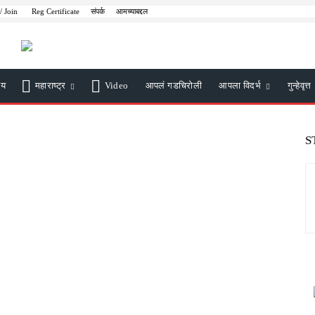
/ Join
Reg Certificate
संपर्क
आमच्याबद्दल
ीय
महाराष्ट्र
Video
आपलं गडचिरोली
आपला विदर्भ
गुन्हेवृत्त
S