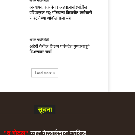
आपलं गडचिरोली
अन्यायकारक वेतन अहवालासंदर्भातील
परिपत्रक रद्द; गोंडवाना विद्यापीठ कर्मचारी
संघटनेच्या आंदोलनाला यश
आपलं गडचिरोली
अहेरी येथील शिक्षण परिषदेत गुणवत्तापूर्ण
शिक्षणावर चर्चा.
Load more
सूचना
"द गोटूल"
न्यूज नेटवर्कद्वारा प्रसिद्ध