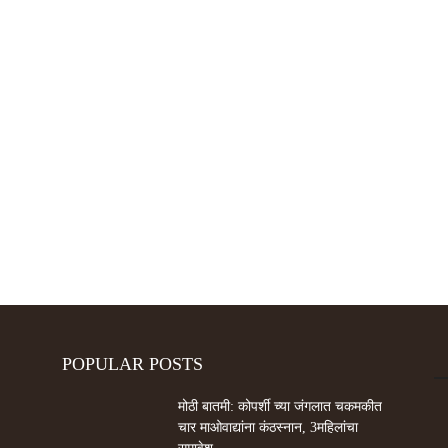
POPULAR POSTS
मोठी बातमी: कोपर्शी च्या जंगलात चकमकीत
चार माओवाद्यांना कंठस्नान, 3महिलांचा