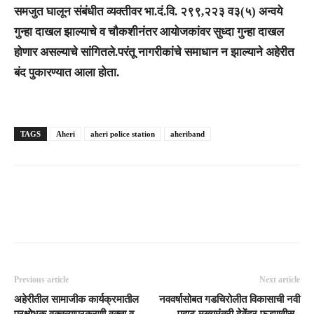
समजुत घालून संबंधीत व्यक्तीवर भा.दं.वि. २९९,२२३ व३(५) अन्वये
गुन्हा दाखल झाल्याचे व चौकशीनंतर आयोजकांवर सुध्दा गुन्हा दाखल
होणार असल्याचे सांगितले.परंतू नागरीकांचे समाधान न झाल्याने अहेरीत
बंद पुकारण्यात आला होता.
TAGS
Aheri
aheri police station
aheriband
Previous article
Next article
अहेरीतील सामाजीक कार्यक्रमातील
नववर्षासोबत गडचिरोलीत विकासाची नवी