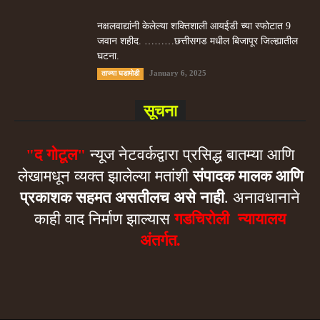
नक्षलवाद्यांनी केलेल्या शक्तिशाली आयईडी च्या स्फोटात 9
जवान शहीद. ………छत्तीसगड मधील बिजापूर जिल्ह्यातील
घटना.
January 6, 2025
ताज्या घडामोडी
सूचना
"द गोटूल"
न्यूज नेटवर्कद्वारा प्रसिद्ध बातम्या आणि
लेखामधून व्यक्त झालेल्या मतांशी
संपादक मालक आणि
प्रकाशक सहमत असतीलच असे नाही
. अनावधानाने
काही वाद निर्माण झाल्यास
गडचिरोली न्यायालय
अंतर्गत.