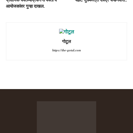
प्रक्षोभक वक्तव्याप्रकरणी वक्ता व
पहाट मुख्यमंत्री देवेंद्र फडणवीस..
आयोजकांवर गुन्हा दाखल.
गोटूल
https://the-gotul.com