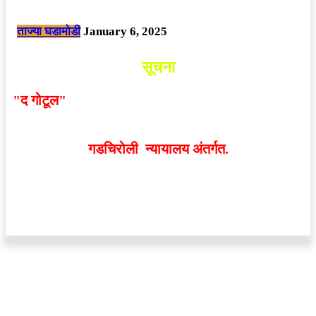
छत्तीसगड मधील बिजापूर जिल्ह्यातील घटना.
ताज्या घडामोडी
January 6, 2025
सूचना
"द गोटूल"
न्यूज नेटवर्कद्वारा प्रसिद्ध बातम्या आणि लेखामधून
व्यक्त झालेल्या मतांशी
संपादक मालक आणि प्रकाशक सहमत
असतीलच असे नाही
. अनावधानाने काही वाद निर्माण झाल्यास
गडचिरोली न्यायालय अंतर्गत.
वेबसाईट डिजाईन - 9421719953