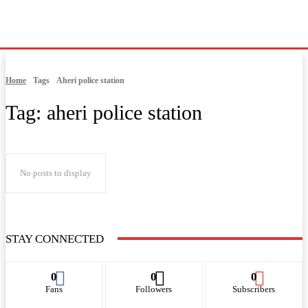
Home
Tags
Aheri police station
Tag:
aheri police station
No posts to display
STAY CONNECTED
0
0
0
Fans
Followers
Subscribers