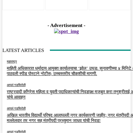
- Advertisement -
LATEST ARTICLES
महाराष्ट्र
माहिती अधिकारात धर्मादाय आयुक्त कार्यालयाचा ‘झोल’ उघड: सुनावणीच्या ४ मिनिट
पाठवली स्पीड पोस्टाने नोटीस; उच्चस्तरीय चौकशीची मागणी.
आपलं गडचिरोली
राष्ट्रवादी काँग्रेस महिला व युवती पदाधिकाऱ्यांची निवडपक्ष मजबुत करा तनुश्रीताई
यांचे आवाहन
आपलं गडचिरोली
अखिल भारतीय विद्यार्थी परिषद आलापल्ली नगर कार्यकारणी जाहीर; नगर मंत्रीपदी अर
मल्लेलवार तर नगर सह मंत्रीपदी प्रध्युमान जाधव यांची निवड!
आपलं गडचिरोली