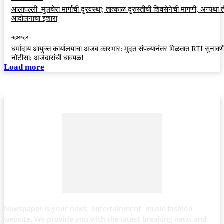
आलापल्ली–मुलचेरा मार्गाची दुरवस्था; तात्काळ दुरुस्तीची शिवसेनेची मागणी, अन्यथा त
आंदोलनाचा इशारा
महाराष्ट्र
धर्मादाय आयुक्त कार्यालयाचा अजब कारभार: मुदत संपल्यानंतर मिळतात RTI सुनावणी
नोटीसा; अर्जदारांची धावपळ!
Load more
Newspaper is your news, entertainment, music fashion
website. We provide you with the latest breaking news and