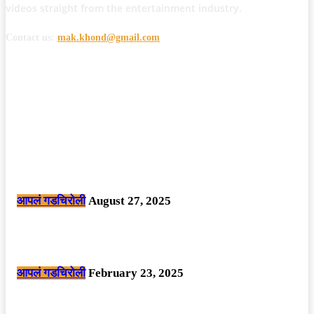
videos straight from the entertainment industry.
Contact us:
mak.khond@gmail.com
POPULAR POSTS
मोठी बातमी: कोपर्शी च्या जंगलात चकमकीत चार माओवाद्यांना कंठस्नान, 3महिलांचा
समावेश.
आपलं गडचिरोली
August 27, 2025
सार्वजनिक ठिकाणी महापुरुषांबद्दल अवमानजनक लिखाण करणा­या विकृतांस गडचिरोली
पोलीसांनी घेतले ताब्यात
आपलं गडचिरोली
February 23, 2025
नक्षलवाद्यांनी केलेल्या शक्तिशाली आयईडी च्या स्फोटात 9 जवान शहीद. ………