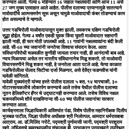
करण्यात आली. गेल्या 6 महिन्यात 16 जहाल नक्षलवादी आणि आज 11 असे
27 जण मुख्य प्रवाहात आले आहेत. पोलीस दलाच्या प्रयत्नामुळे सातत्याने
मावोवादींचे आत्मसमर्पण सुरू असून यामुळे माओवादाची कंबर तोडण्याचं काम
होत असल्याचे ते म्हणाले.
उत्तर गडचिरोली माओवादापासून मुक्त झाली, लवकरच दक्षिण गडचिरोली
सुद्धा होईल. गेल्या 4 वर्षांत एकही युवक किंवा युवती माओवादात सहभागी
झाली नाही, ही फार मोठी उपलब्धी आहे. 11 गावांनी नक्षलवाद्यांना बंदी केली
आहे. सी-60 च्या जवानांनी जनतेचा विश्वास संपादन केला. आता
संविधानविरोधी चळवळीत कुणीही जायला तयार नाही, ही आनंदाची बाब आहे.
न्याय मिळायचा असेल तर भारतीय संविधानानेच मिळू शकतो, तो माओवादी
विचारसरणीने मिळू शकत नाही, हे जनतेला आता पटले आहे. येत्या काळात
गडचिरोलीला पोलाद सिटीचा दर्जा मिळणार, असे देवेंद्र फडणवीस यांनी
यावेळी सांगितले.
यावेळी मुख्यमंत्री यांच्या हस्ते पोलीस दलाला ५ बस, १४ चारचाकी, ३०
मोटारसायकलीचे ‍लोकार्पण करण्याचे आले तसेच येथील पोलीस दलाच्या
नूतन हेलिकॉप्टर हॅंगर चे उद्घाटनही करण्यात आले. तसेच विविध नक्षल
चकमकीमध्ये शौर्य दाखविणाऱ्या सी-60 च्या पोलीस जवानांचा सत्कार
करण्यात आला.
कार्यक्रमाला जिल्हाधिकारी अविश्यांत पंडा, विशेष पोलीस महानिरीक्षक दिलीप
भुजबळ पाटील, जिल्हा पोलीस अधीक्षक श्री निलोत्पल, आमदार धर्मरावबाबा
आत्राम, आ. डॉ.मिलिंद नरोटे, पद्मश्री पुर्णामासी जानी, पद्मश्री परशूराम
खूणे, लॉईड्सचे व्यवस्थापकीय संचालक बी. प्रभाकरन प्रामुख्याने उपस्थित