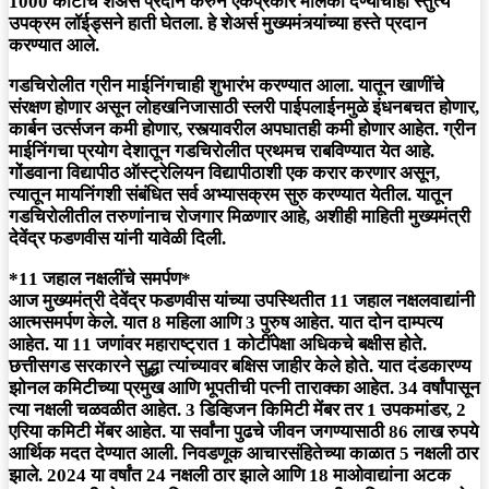
1000 कोटींचे शेअर्स प्रदान करुन एकप्रकारे मालकी देण्याचाही स्तुत्य
उपक्रम लॉईड्सने हाती घेतला. हे शेअर्स मुख्यमंत्र्यांच्या हस्ते प्रदान
करण्यात आले.
गडचिरोलीत ग्रीन माईनिंगचाही शुभारंभ करण्यात आला. यातून खाणींचे
संरक्षण होणार असून लोहखनिजासाठी स्लरी पाईपलाईनमुळे इंधनबचत होणार,
कार्बन उर्त्सजन कमी होणार, रस्त्यावरील अपघातही कमी होणार आहेत. ग्रीन
माईनिंगचा प्रयोग देशातून गडचिरोलीत प्रथमच राबविण्यात येत आहे.
गोंडवाना विद्यापीठ ऑस्ट्रेलियन विद्यापीठाशी एक करार करणार असून,
त्यातून मायनिंगशी संबंधित सर्व अभ्यासक्रम सुरु करण्यात येतील. यातून
गडचिरोलीतील तरुणांनाच रोजगार मिळणार आहे, अशीही माहिती मुख्यमंत्री
देवेंद्र फडणवीस यांनी यावेळी दिली.
*11 जहाल नक्षलींचे समर्पण*
आज मुख्यमंत्री देवेंद्र फडणवीस यांच्या उपस्थितीत 11 जहाल नक्षलवाद्यांनी
आत्मसमर्पण केले. यात 8 महिला आणि 3 पुरुष आहेत. यात दोन दाम्पत्य
आहेत. या 11 जणांवर महाराष्ट्रात 1 कोटींपेक्षा अधिकचे बक्षीस होते.
छत्तीसगड सरकारने सुद्धा त्यांच्यावर बक्षिस जाहीर केले होते. यात दंडकारण्य
झोनल कमिटीच्या प्रमुख आणि भूपतीची पत्नी ताराक्का आहेत. 34 वर्षांपासून
त्या नक्षली चळवळीत आहेत. 3 डिव्हिजन किमिटी मेंबर तर 1 उपकमांडर, 2
एरिया कमिटी मेंबर आहेत. या सर्वांना पुढचे जीवन जगण्यासाठी 86 लाख रुपये
आर्थिक मदत देण्यात आली. निवडणूक आचारसंहितेच्या काळात 5 नक्षली ठार
झाले. 2024 या वर्षांत 24 नक्षली ठार झाले आणि 18 माओवाद्यांना अटक