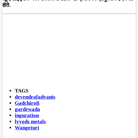
होते.
TAGS
devendrafadvanis
Gadchiroli
gardewada
inguration
lyyods metals
Wangeturi