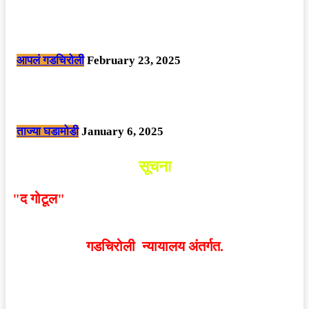
सार्वजनिक ठिकाणी महापुरुषांबद्दल अवमानजनक लिखाण करणा­या विकृतांस गडचिरोली
पोलीसांनी घेतले ताब्यात
आपलं गडचिरोली
February 23, 2025
नक्षलवाद्यांनी केलेल्या शक्तिशाली आयईडी च्या स्फोटात 9 जवान शहीद. ………
छत्तीसगड मधील बिजापूर जिल्ह्यातील घटना.
ताज्या घडामोडी
January 6, 2025
सूचना
"द गोटूल"
न्यूज नेटवर्कद्वारा प्रसिद्ध बातम्या आणि लेखामधून
व्यक्त झालेल्या मतांशी
संपादक मालक आणि प्रकाशक सहमत
असतीलच असे नाही
. अनावधानाने काही वाद निर्माण झाल्यास
गडचिरोली न्यायालय अंतर्गत.