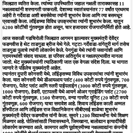
जिल्ह्यात व्यतित केला. त्यांच्या उपस्थितीत जहाल नक्षली ताराक्कासह 11
नक्षलवाद्यांनी शरणागती पत्करली. देशाच्या स्वातंत्र्यानंतर 77 वर्षांत प्रथमच
अहेरी ते गर्देवाडा अशी बससेवेचा त्यांनी शुभारंभ केला आणि त्या बसमधून
प्रवासही केला. लॉईडच्या विविध उपक्रमांचा त्यांनी शुभारंभ केला. यातून
6200 कोटींची गुंतवणूक होत असून, चार हजारावर रोजगारनिर्मिती होते आहे.
आज सकाळी गडचिरोली जिल्ह्यात आगमन झाल्यावर मुख्यमंत्री देवेंद्र
फडणवीस हे थेट ताडगुडा ब्रीज येथे गेले. गट्टा-गर्देवाडा-वांगेतुरी मार्ग तसेच
ताडगुडा पुलाचे त्यांनी लोकार्पण केले. पेनगुंडा येथे त्यांनी जवानांशी आणि
ग्रामस्थांशी संवाद साधला. हा परिसर अतिदुर्गम व नक्षलप्रभावीत मानला
जातो. थेट मुख्यमंत्र्यांनी त्याठिकाणी जात एक वेगळा संदेश दिला. या भागात
जाणारे ते पहिलेच मुख्यमंत्री आहेत.
त्यानंतर दुपारी कोनसरी येथे, लॉईड्सच्या विविध उपक्रमांचा त्यांनी शुभारंभ
केला. यात कोनसरी येथे डीआयआय प्लांट (400 कोटी रुपये गुंतवणूक, 700
रोजगार), पेलेट प्लांट आणि स्लरी पाईपलाईन (3000 कोटी रुपये गुंतवणूक,
1000 रोजगार), हेडरी, एटापल्ली येथे आयर्न ओअर ग्राईडिंग प्लांट (2700
कोटी रुपये गुंतवणूक, 1500 रोजगार), वन्या गारमेंट युनिट (20 कोटी रुपये
गुंतवणूक, 600 रोजगार) याचा समावेश आहे. शिवाय लॉईडस काली अम्मल
हॉस्पीटल आणि लॉईडस राज विद्यानिकेतन सीबीएसई शाळेचा शुभारंभ
मुख्यमंत्री देवेंद्र फडणवीस यांनी केला. सुमारे 1200 विद्यार्थ्यांना येथे शिक्षण
मिळणार आहे. पोलिसांसाठी निवासस्थाने, जिमखाना, बालोद्यान इत्यादींचेही
लोकार्पण करण्यात आले. कामगार आणि पूर्वाश्रमीच्या नक्षलवाद्यांना कंपनीचे