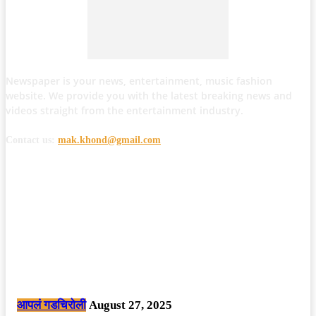
Newspaper is your news, entertainment, music fashion
website. We provide you with the latest breaking news and
videos straight from the entertainment industry.
Contact us:
mak.khond@gmail.com
POPULAR POSTS
मोठी बातमी: कोपर्शी च्या जंगलात चकमकीत चार माओवाद्यांना कंठस्नान, 3महिलांचा
समावेश.
आपलं गडचिरोली
August 27, 2025