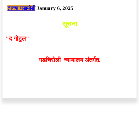
ताज्या घडामोडी
January 6, 2025
सूचना
"द गोटूल"
न्यूज नेटवर्कद्वारा प्रसिद्ध बातम्या आणि लेखामधून
व्यक्त झालेल्या मतांशी
संपादक मालक आणि प्रकाशक सहमत
असतीलच असे नाही
. अनावधानाने काही वाद निर्माण झाल्यास
गडचिरोली न्यायालय अंतर्गत.
वेबसाईट डिजाईन - 9421719953