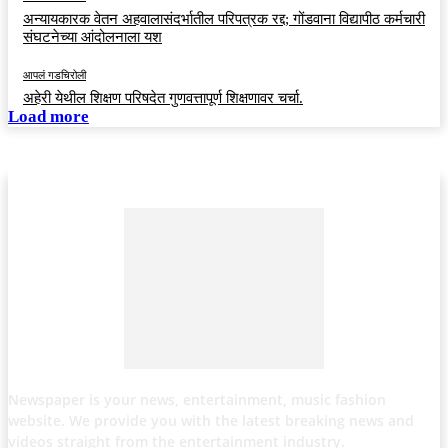
अन्यायकारक वेतन अहवालासंदर्भातील परिपत्रक रद्द; गोंडवाना विद्यापीठ कर्मचारी
संघटनेच्या आंदोलनाला यश
आपलं गडचिरोली
अहेरी येथील शिक्षण परिषदेत गुणवत्तापूर्ण शिक्षणावर चर्चा.
Load more
Newspaper is your news, entertainment, music fashion
website. We provide you with the latest breaking news and
videos straight from the entertainment industry.