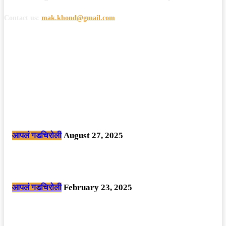
Contact us:
mak.khond@gmail.com
POPULAR POSTS
मोठी बातमी: कोपर्शी च्या जंगलात चकमकीत चार माओवाद्यांना कंठस्नान, 3महिलांचा
समावेश.
आपलं गडचिरोली
August 27, 2025
सार्वजनिक ठिकाणी महापुरुषांबद्दल अवमानजनक लिखाण करणा­या विकृतांस गडचिरोली
पोलीसांनी घेतले ताब्यात
आपलं गडचिरोली
February 23, 2025
नक्षलवाद्यांनी केलेल्या शक्तिशाली आयईडी च्या स्फोटात 9 जवान शहीद. ………
छत्तीसगड मधील बिजापूर जिल्ह्यातील घटना.