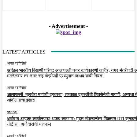
- Advertisement -
LATEST ARTICLES
आपलं गडचिरोली
अखिल भारतीय विद्यार्थी परिषद आलापल्ली नगर कार्यकारणी जाहीर; नगर मंत्रीपदी अर
मल्लेलवार तर नगर सह मंत्रीपदी प्रध्युमान जाधव यांची निवड!
आपलं गडचिरोली
आलापल्ली–मुलचेरा मार्गाची दुरवस्था; तात्काळ दुरुस्तीची शिवसेनेची मागणी, अन्यथा त
आंदोलनाचा इशारा
महाराष्ट्र
धर्मादाय आयुक्त कार्यालयाचा अजब कारभार: मुदत संपल्यानंतर मिळतात RTI सुनावणी
नोटीसा; अर्जदारांची धावपळ!
आपलं गडचिरोली