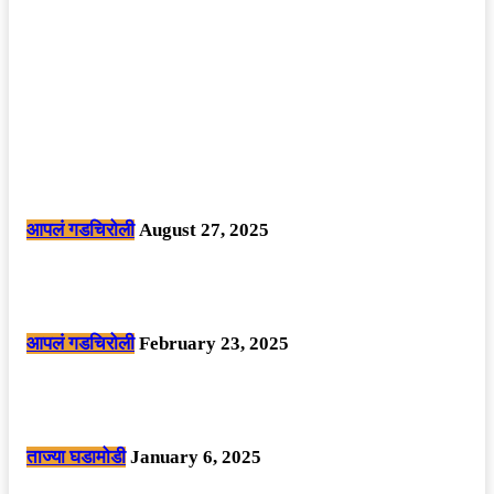
POPULAR POSTS
मोठी बातमी: कोपर्शी च्या जंगलात चकमकीत चार माओवाद्यांना कंठस्नान, 3महिलांचा
समावेश.
आपलं गडचिरोली
August 27, 2025
सार्वजनिक ठिकाणी महापुरुषांबद्दल अवमानजनक लिखाण करणा­या विकृतांस गडचिरोली
पोलीसांनी घेतले ताब्यात
आपलं गडचिरोली
February 23, 2025
नक्षलवाद्यांनी केलेल्या शक्तिशाली आयईडी च्या स्फोटात 9 जवान शहीद. ………
छत्तीसगड मधील बिजापूर जिल्ह्यातील घटना.
ताज्या घडामोडी
January 6, 2025