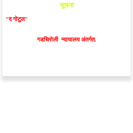
सूचना
"द गोटूल"
न्यूज नेटवर्कद्वारा प्रसिद्ध बातम्या आणि लेखामधून
व्यक्त झालेल्या मतांशी
संपादक मालक आणि प्रकाशक सहमत
असतीलच असे नाही
. अनावधानाने काही वाद निर्माण झाल्यास
गडचिरोली न्यायालय अंतर्गत.
वेबसाईट डिजाईन - 9421719953