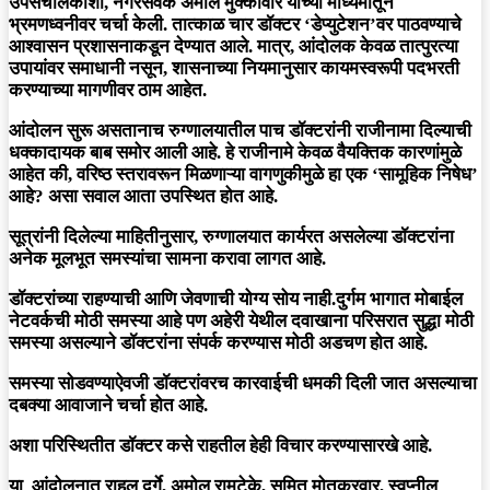
उपसंचालकांशी, नगरसेवक अमोल मुक्कावार यांच्या माध्यमातून
भ्रमणध्वनीवर चर्चा केली. तात्काळ चार डॉक्टर ‘डेप्युटेशन’वर पाठवण्याचे
आश्वासन प्रशासनाकडून देण्यात आले. मात्र, आंदोलक केवळ तात्पुरत्या
उपायांवर समाधानी नसून, शासनाच्या नियमानुसार कायमस्वरूपी पदभरती
करण्याच्या मागणीवर ठाम आहेत.
आंदोलन सुरू असतानाच रुग्णालयातील पाच डॉक्टरांनी राजीनामा दिल्याची
धक्कादायक बाब समोर आली आहे. हे राजीनामे केवळ वैयक्तिक कारणांमुळे
आहेत की, वरिष्ठ स्तरावरून मिळणाऱ्या वागणुकीमुळे हा एक ‘सामूहिक निषेध’
आहे? असा सवाल आता उपस्थित होत आहे.
सूत्रांनी दिलेल्या माहितीनुसार, रुग्णालयात कार्यरत असलेल्या डॉक्टरांना
अनेक मूलभूत समस्यांचा सामना करावा लागत आहे.
डॉक्टरांच्या राहण्याची आणि जेवणाची योग्य सोय नाही.दुर्गम भागात मोबाईल
नेटवर्कची मोठी समस्या आहे पण अहेरी येथील दवाखाना परिसरात सुद्धा मोठी
समस्या असल्याने डॉक्टरांना संपर्क करण्यास मोठी अडचण होत आहे.
समस्या सोडवण्याऐवजी डॉक्टरांवरच कारवाईची धमकी दिली जात असल्याचा
दबक्या आवाजाने चर्चा होत आहे.
अशा परिस्थितीत डॉक्टर कसे राहतील हेही विचार करण्यासारखे आहे.
या आंदोलनात राहुल दुर्गे, अमोल रामटेके, सुमित मोतकूरवार, स्वप्नील