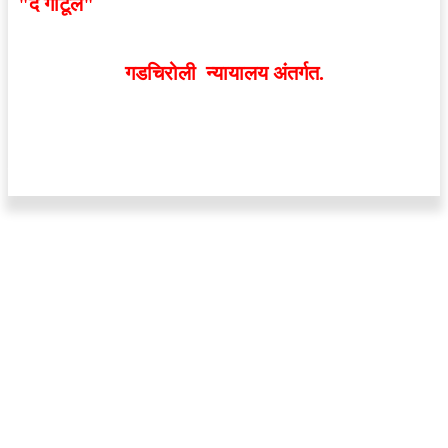
"द गोटूल"
न्यूज नेटवर्कद्वारा प्रसिद्ध बातम्या आणि लेखामधून
व्यक्त झालेल्या मतांशी
संपादक मालक आणि प्रकाशक सहमत
असतीलच असे नाही
. अनावधानाने काही वाद निर्माण झाल्यास
गडचिरोली न्यायालय अंतर्गत.
वेबसाईट डिजाईन - 9421719953