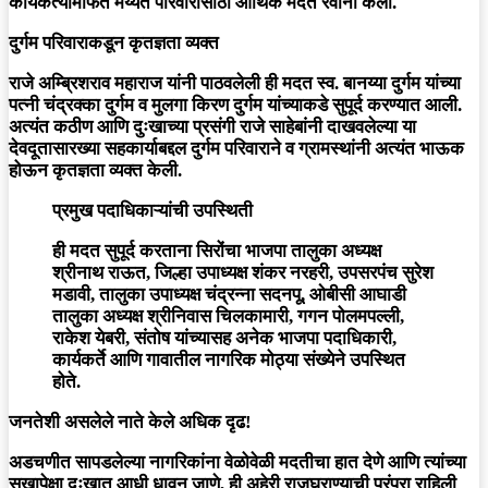
कार्यकर्त्यांमार्फत मय्यत परिवारासाठी आर्थिक मदत रवाना केली.
दुर्गम परिवाराकडून कृतज्ञता व्यक्त
राजे अम्ब्रिशराव महाराज यांनी पाठवलेली ही मदत स्व. बानय्या दुर्गम यांच्या
पत्नी चंद्रक्का दुर्गम व मुलगा किरण दुर्गम यांच्याकडे सुपूर्द करण्यात आली.
अत्यंत कठीण आणि दुःखाच्या प्रसंगी राजे साहेबांनी दाखवलेल्या या
देवदूतासारख्या सहकार्याबद्दल दुर्गम परिवाराने व ग्रामस्थांनी अत्यंत भाऊक
होऊन कृतज्ञता व्यक्त केली.
प्रमुख पदाधिकाऱ्यांची उपस्थिती
ही मदत सुपूर्द करताना सिरोंचा भाजपा तालुका अध्यक्ष
श्रीनाथ राऊत, जिल्हा उपाध्यक्ष शंकर नरहरी, उपसरपंच सुरेश
मडावी, तालुका उपाध्यक्ष चंद्रन्ना सदनपू, ओबीसी आघाडी
तालुका अध्यक्ष श्रीनिवास चिलकामारी, गगन पोलमपल्ली,
राकेश येबरी, संतोष यांच्यासह अनेक भाजपा पदाधिकारी,
कार्यकर्ते आणि गावातील नागरिक मोठ्या संख्येने उपस्थित
होते.
जनतेशी असलेले नाते केले अधिक दृढ!
अडचणीत सापडलेल्या नागरिकांना वेळोवेळी मदतीचा हात देणे आणि त्यांच्या
सुखापेक्षा दुःखात आधी धावून जाणे, ही अहेरी राजघराण्याची परंपरा राहिली