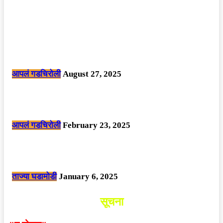
POPULAR POSTS
मोठी बातमी: कोपर्शी च्या जंगलात चकमकीत चार माओवाद्यांना कंठस्नान, 3महिलांचा
समावेश.
आपलं गडचिरोली
August 27, 2025
सार्वजनिक ठिकाणी महापुरुषांबद्दल अवमानजनक लिखाण करणा­या विकृतांस गडचिरोली
पोलीसांनी घेतले ताब्यात
आपलं गडचिरोली
February 23, 2025
नक्षलवाद्यांनी केलेल्या शक्तिशाली आयईडी च्या स्फोटात 9 जवान शहीद. ………
छत्तीसगड मधील बिजापूर जिल्ह्यातील घटना.
ताज्या घडामोडी
January 6, 2025
सूचना