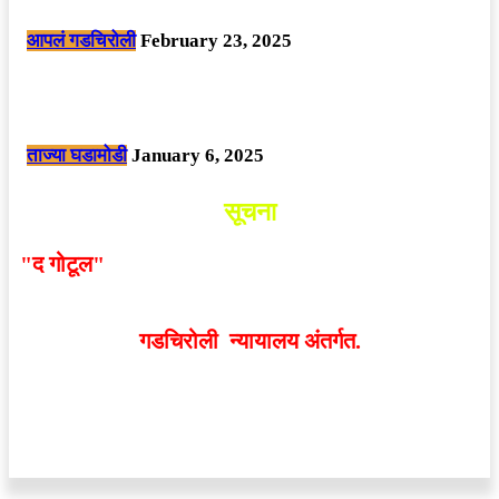
पोलीसांनी घेतले ताब्यात
आपलं गडचिरोली
February 23, 2025
नक्षलवाद्यांनी केलेल्या शक्तिशाली आयईडी च्या स्फोटात 9 जवान शहीद. ………
छत्तीसगड मधील बिजापूर जिल्ह्यातील घटना.
ताज्या घडामोडी
January 6, 2025
सूचना
"द गोटूल"
न्यूज नेटवर्कद्वारा प्रसिद्ध बातम्या आणि लेखामधून
व्यक्त झालेल्या मतांशी
संपादक मालक आणि प्रकाशक सहमत
असतीलच असे नाही
. अनावधानाने काही वाद निर्माण झाल्यास
गडचिरोली न्यायालय अंतर्गत.
वेबसाईट डिजाईन - 9421719953