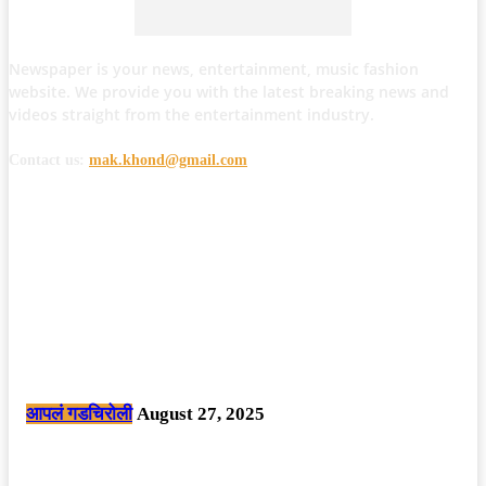
Newspaper is your news, entertainment, music fashion
website. We provide you with the latest breaking news and
videos straight from the entertainment industry.
Contact us:
mak.khond@gmail.com
POPULAR POSTS
मोठी बातमी: कोपर्शी च्या जंगलात चकमकीत चार माओवाद्यांना कंठस्नान, 3महिलांचा
समावेश.
आपलं गडचिरोली
August 27, 2025
सार्वजनिक ठिकाणी महापुरुषांबद्दल अवमानजनक लिखाण करणा­या विकृतांस गडचिरोली