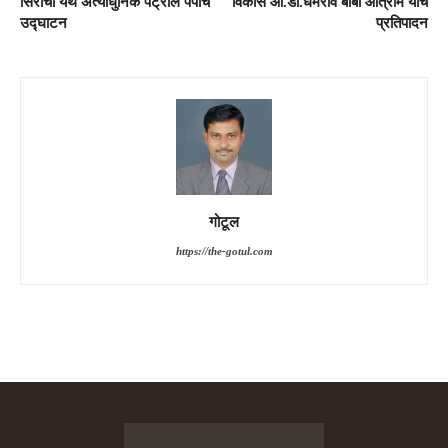
सिरोंचा येथे अत्याधुनिक पेट्रोल पंपाचे
विकास आ.डॉ.धर्मराव बाबा आत्राम यांचे
उद्घाटन
प्रतिपादन
गोटूल
https://the-gotul.com