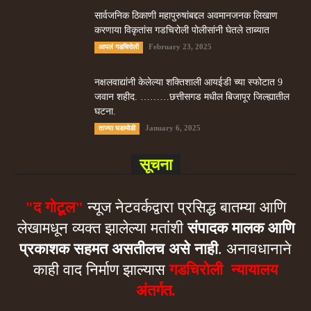
सार्वजनिक ठिकाणी महापुरुषांबद्दल अवमानजनक लिखाण
करणा­या विकृतांस गडचिरोली पोलीसांनी घेतले ताब्यात
February 23, 2025
आपलं गडचिरोली
नक्षलवाद्यांनी केलेल्या शक्तिशाली आयईडी च्या स्फोटात 9
जवान शहीद. ………छत्तीसगड मधील बिजापूर जिल्ह्यातील
घटना.
January 6, 2025
ताज्या घडामोडी
सूचना
"द गोटूल"
न्यूज नेटवर्कद्वारा प्रसिद्ध बातम्या आणि
लेखामधून व्यक्त झालेल्या मतांशी
संपादक मालक आणि
प्रकाशक सहमत असतीलच असे नाही
. अनावधानाने
काही वाद निर्माण झाल्यास
गडचिरोली न्यायालय
अंतर्गत.