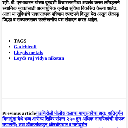
श्री. बी. प्रभाकरन यांच्या दूरदर्शी विचारसरणीचा अवलंब करत लॉयड्सने
स्थानिक युवकांसाठी अत्याधुनिक क्रीडा सुविधा विकसित केल्या आहेत.
आता या सुविधांचे सकारात्मक परिणाम स्पष्टपणे दिसून येत असून खेळाडू
जिल्हा व राज्यस्तरावर उल्लेखनीय यश संपादन करत आहेत.
TAGS
Gadchiroli
Lloyds metals
Loyds raj vidya niketan
Previous article
गडचिरोली पोलीस दलाचा माणुसकीचा हात; अतिदुर्गम
बिनागुंडा येथे भव्य आरोग्य शिबिर संपन्न २५० हून अधिक नागरिकांची मोफत
तपासणी; तज्ञ डॉक्टरांकडून औषधोपचार व मार्गदर्शन