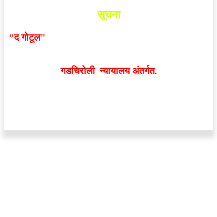
सूचना
"द गोटूल"
न्यूज नेटवर्कद्वारा प्रसिद्ध बातम्या आणि लेखामधून
व्यक्त झालेल्या मतांशी
संपादक मालक आणि प्रकाशक सहमत
असतीलच असे नाही
. अनावधानाने काही वाद निर्माण झाल्यास
गडचिरोली न्यायालय अंतर्गत.
वेबसाईट डिजाईन - 9421719953