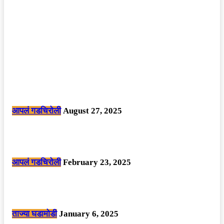
POPULAR POSTS
मोठी बातमी: कोपर्शी च्या जंगलात चकमकीत चार माओवाद्यांना कंठस्नान, 3महिलांचा
समावेश.
आपलं गडचिरोली
August 27, 2025
सार्वजनिक ठिकाणी महापुरुषांबद्दल अवमानजनक लिखाण करणा­या विकृतांस गडचिरोली
पोलीसांनी घेतले ताब्यात
आपलं गडचिरोली
February 23, 2025
नक्षलवाद्यांनी केलेल्या शक्तिशाली आयईडी च्या स्फोटात 9 जवान शहीद. ………
छत्तीसगड मधील बिजापूर जिल्ह्यातील घटना.
ताज्या घडामोडी
January 6, 2025