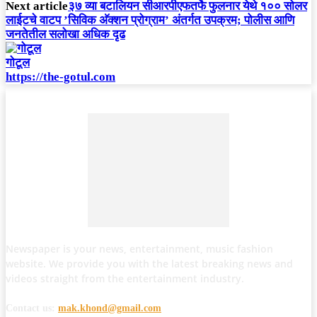
Next article
३७ व्या बटालियन सीआरपीएफतर्फे फुलनार येथे १०० सोलर
लाईटचे वाटप ​’सिविक अ‍ॅक्शन प्रोग्राम’ अंतर्गत उपक्रम; पोलीस आणि
जनतेतील सलोखा अधिक दृढ
गोटूल
https://the-gotul.com
Newspaper is your news, entertainment, music fashion
website. We provide you with the latest breaking news and
videos straight from the entertainment industry.
Contact us:
mak.khond@gmail.com