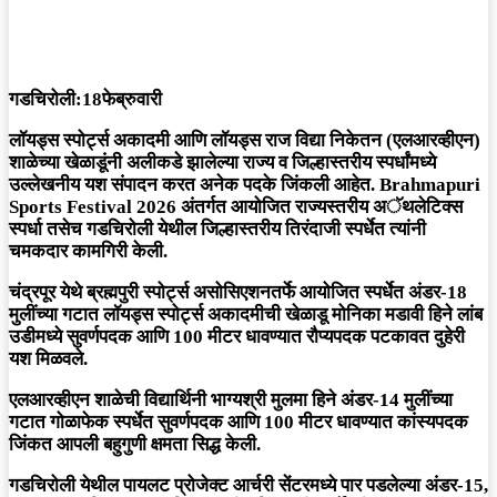
गडचिरोली:18फेब्रुवारी
लॉयड्स स्पोर्ट्स अकादमी आणि लॉयड्स राज विद्या निकेतन (एलआरव्हीएन)
शाळेच्या खेळाडूंनी अलीकडे झालेल्या राज्य व जिल्हास्तरीय स्पर्धांमध्ये
उल्लेखनीय यश संपादन करत अनेक पदके जिंकली आहेत. Brahmapuri
Sports Festival 2026 अंतर्गत आयोजित राज्यस्तरीय अॅथलेटिक्स
स्पर्धा तसेच गडचिरोली येथील जिल्हास्तरीय तिरंदाजी स्पर्धेत त्यांनी
चमकदार कामगिरी केली.
चंद्रपूर येथे ब्रह्मपुरी स्पोर्ट्स असोसिएशनतर्फे आयोजित स्पर्धेत अंडर-18
मुलींच्या गटात लॉयड्स स्पोर्ट्स अकादमीची खेळाडू मोनिका मडावी हिने लांब
उडीमध्ये सुवर्णपदक आणि 100 मीटर धावण्यात रौप्यपदक पटकावत दुहेरी
यश मिळवले.
एलआरव्हीएन शाळेची विद्यार्थिनी भाग्यश्री मुलमा हिने अंडर-14 मुलींच्या
गटात गोळाफेक स्पर्धेत सुवर्णपदक आणि 100 मीटर धावण्यात कांस्यपदक
जिंकत आपली बहुगुणी क्षमता सिद्ध केली.
गडचिरोली येथील पायलट प्रोजेक्ट आर्चरी सेंटरमध्ये पार पडलेल्या अंडर-15,