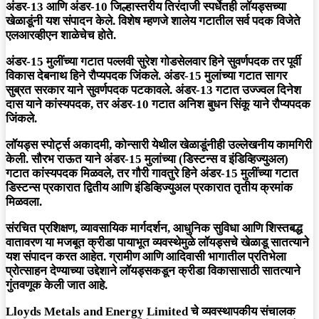
अंडर-13 आणि अंडर-10 जिल्हास्तरीय तिरंदाजी स्पर्धेतही लॉयड्सच्या
खेळाडूंनी यश संपादन केले. विशेष म्हणजे शालेय गटातील सर्व पदक विजेते
एलआरव्हीएन शाळेचेच होते.
अंडर-15 मुलींच्या गटात पल्लवी सुरेश गोडसेलवार हिने सुवर्णपदक तर पूर्वी
विकास देबनाथ हिने रौप्यपदक जिंकले. अंडर-15 मुलांच्या गटात सागर
सुब्रत सरकार याने सुवर्णपदक पटकावले. अंडर-13 गटात उज्ज्वल दिनेश
दास याने कांस्यपदक, तर अंडर-10 गटात अनिश बुधन सिंकू याने रौप्यपदक
जिंकले.
लॉयड्स स्पोर्ट्स अकादमी, कोन्सारी येथील खेळाडूंनीही उल्लेखनीय कामगिरी
केली. सौरभ राऊत याने अंडर-15 मुलांच्या (डिस्टन्स व इंडिव्हिज्युअल)
गटात कांस्यपदक मिळवले, तर गौरी गावतुरे हिने अंडर-15 मुलींच्या गटात
डिस्टन्स प्रकारात द्वितीय आणि इंडिव्हिज्युअल प्रकारात तृतीय क्रमांक
मिळवला.
संरचित प्रशिक्षण, व्यावसायिक मार्गदर्शन, आधुनिक सुविधा आणि शिस्तबद्ध
वातावरण या मजबूत क्रीडा पायाभूत व्यवस्थेमुळे लॉयड्सचे खेळाडू सातत्याने
यश संपादन करत आहेत. ग्रामीण आणि आदिवासी भागातील प्रतिभेला
प्रोत्साहन देण्याच्या उद्देशाने लॉयड्सकडून क्रीडा विकासासाठी सातत्याने
गुंतवणूक केली जात आहे.
Lloyds Metals and Energy Limited चे व्यवस्थापकीय संचालक